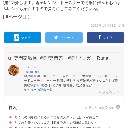
別に紹介します。電子レンジ・トースターで簡単に作れるおつま
みレシピも紹介するので参考にしてみてくださいね。
( 6ページ目 )
2023年10月19日 更新
シェア
ツイート
シェア
専門家監修 |
料理専門家・料理ブロガー Runa
アメブロ
Instagram
製菓衛生師・カラーコーディネーター・食生活アドバイザー・フ
ードコーディネーター 製菓の専門学校卒業後パティシエとして勤
務経験あり 現在は2児の母 離乳食、幼児食など...
ライターの記事一覧
目次
ちくわの簡単に作れるおつまみの人気レシピは何がある？
ちくわを使ったおつまみ【和え物系】の簡単&人気レシピ
ちくわを使ったおつまみ【焼き物・炒め物系】の簡単&人気レシピ
①レンジで簡単に作れる豆苗とちくわのレシピ【5分】
②レンジで作るちくわの和え物【10分】
③ちくわとセロリのわさび和え【10分】
④ちくわとキュウリのナムル【10分】