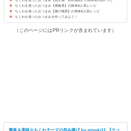
ちくわを使ったおつまみ【煮物系】の簡単&人気レシピ
①ちくわともやしのポン酢炒め【10分】
②絶品ちくわのエビマヨ風【30分】
③レンジで作るチーズちくわ【5分】
④トースターで作るちくわのマヨネーズ焼き【10分】
⑤チーズと焼きちくわのおつまみ【15分】
⑥ちくわとネギの絶品おつまみ【10分】
⑦ちくわとしめじの人気レシピ【10分】
⑧ちくわと粉チーズの炒め物【15分】
⑨ちくわとウインナーの人気レシピ【10分】
⑩居酒屋風ちくわとピーマンの炒めもの【15分】
⑪トースターで作るちくわのマヨネーズ焼き【10分】
⑫ちくわと野菜のヘルシーな炒り豆腐【30分】
⑬ちくわのカレーとチーズ焼き【10分】
ちくわを使ったおつまみ【揚げ物系】の簡単&人気レシピ
①ちくわと大豆のヘルシーな煮物【20分】
②焼きちくわの煮物【15分】
③絶品ちくわの煮物【30分】
ちくわを使ったおつまみを作ってみよう！
①カレー味の絶品ちくわ揚げ【15分】
②ちくわとチーズの包み揚げ【20分】
③おつまみにもなるちくわの石垣揚げ【15分】
④ちくわとニンジンのかき揚げ【20分】
⑤磯辺揚げの人気レシピ
（このページにはPRリンクが含まれています）
簡単＆美味☆ちくわチーズの包み揚げ by miyuki12 【クッ