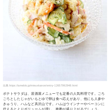
出典:
https://ameblo.jp/mieuxkanon/entry-12657992948.html
ポテトサラダは、居酒屋メニューでも定番の人気料理です。ごろ
ごろとしたじゃがいもとゆで卵は食べ応えがあり、他にも人参や
きゅうり、ハムなど具沢山です。ハムはウインナーやベーコンに
代えるとよりボリュームが増し、晩酌が盛り上がるでしょう。