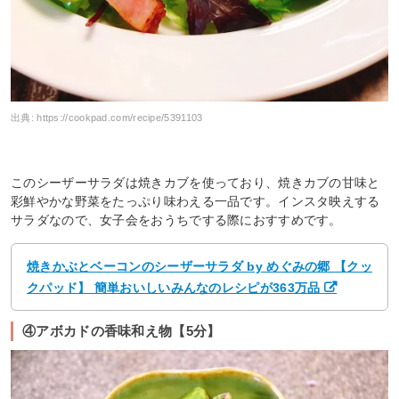
出典:
https://cookpad.com/recipe/5391103
このシーザーサラダは焼きカブを使っており、焼きカブの甘味と
彩鮮やかな野菜をたっぷり味わえる一品です。インスタ映えする
サラダなので、女子会をおうちでする際におすすめです。
焼きかぶとベーコンのシーザーサラダ by めぐみの郷 【クッ
クパッド】 簡単おいしいみんなのレシピが363万品
④アボカドの香味和え物【5分】