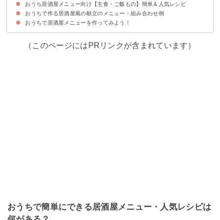
おうち居酒屋メニュー向け【主食・ご飯もの】簡単＆人気レシピ
①韓国風ポキ【5分】
②アイデアたれのホルモン焼き【15分】
③鶏皮餃子【30分】
④ホットプレートでチーズダッカルビ【30分】
おうちで作る居酒屋風の献立のメニュー・組み合わせ例
①イカの濃厚パスタ【20分】
②インスタ映えするナシゴレン【15分】
③焼き鳥丼【20分】
④たっぷり野菜とちくわの焼うどん【10分】
おうちで居酒屋メニューを作ってみよう！
献立例①
献立例②
献立例③
（このページにはPRリンクが含まれています）
おうちで簡単にできる居酒屋メニュー・人気レシピは
何がある？