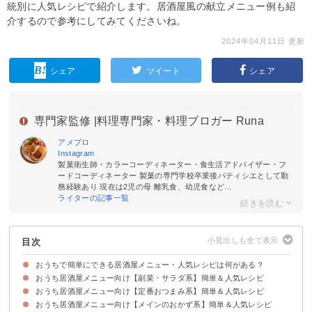
統別に人気レシピで紹介します。居酒屋風の献立メニュー例も紹
介するので参考にしてみてくださいね。
2024年04月11日 更新
シェア
ツイート
シェア
専門家監修 |
料理専門家・料理ブロガー Runa
アメブロ
Instagram
製菓衛生師・カラーコーディネーター・食生活アドバイザー・フ
ードコーディネーター 製菓の専門学校卒業後パティシエとして勤
務経験あり 現在は2児の母 離乳食、幼児食など...
ライターの記事一覧
目次
おうちで簡単にできる居酒屋メニュー・人気レシピは何がある？
おうち居酒屋メニュー向け【副菜・サラダ系】簡単＆人気レシピ
おうち居酒屋メニュー向け【定番おつまみ系】簡単＆人気レシピ
①簡単海老とブロッコリーのサラダ【10分】
②お通しの定番ポテトサラダ【10分】
③カブのおしゃれなシーザーサラダ【5分】
④アボカドの香味和え物【5分】
おうち居酒屋メニュー向け【メインのおかず系】簡単＆人気レシピ
①定番！鶏もも肉の唐揚げ【30分】
②冷めても美味しい！明太子の出汁巻き卵【10分】
③作り置きOKのやみつきキャベツ【5分】
④居酒屋風モツ煮込み【60分】
⑤とんぺい焼き【20分】