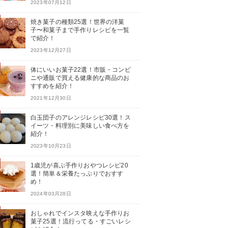
2023年07月12日
焼き菓子の種類25選！世界の洋菓
子〜和菓子まで手作りレシピを一覧
で紹介！
2023年12月27日
体にいいお菓子22選！市販・コンビ
ニや通販で買える健康的な商品のお
すすめを紹介！
2021年12月30日
白玉団子のアレンジレシピ30選！ス
イーツ・料理別に美味しい食べ方を
紹介！
2023年10月23日
1歳児が喜ぶ手作りおやつレシピ20
選！簡単＆栄養たっぷりでおすす
め！
2024年03月28日
おしゃれでインスタ映えな手作りお
菓子25選！流行ってる・すごいレシ