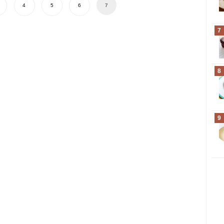
4
5
6
7
7
8
9