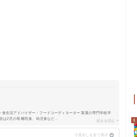
a
・食生活アドバイザー・フードコーディネーター 製菓の専門学校卒
は2児の母 離乳食、幼児食など...
1