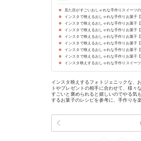
見た目がすごいおしゃれな手作りスイーツ
インスタで映えるおしゃれな手作りお菓子
インスタで映えるおしゃれな手作りお菓子
①簡単！抱っこくまさんクッキー
②ステンドグラスクッキー
③カラフルメレンゲクッキー
④ハロウィンのアイシングクッキー
インスタで映えるおしゃれな手作りお菓子
①チョコホイップカップケーキ
②マンディアンチョコ
③リボンチョコのガトーショコラ
④簡単！松ぼっくりケーキ
インスタで映えるおしゃれな手作りお菓子
①断面萌えフルーツミルクレープ
②ホワイトロールケーキ
③サンセバスチャンパウンドケーキ
④ハロウィンチーズケーキ
インスタで映えるおしゃれな手作りお菓子
①レモンパイ
②マスカットのカスタードタルト
③お花の中華あんこパイ
④アップルローズタルト
インスタで映えるおしゃれな手作りお菓子
①ハートのいちごミルクプリン
②七夕サイダーゼリー
③オレンジとラズベリーの2層ゼリー
インスタで映えるおしゃれな手作りお菓子
①パーティーにおすすめアイスケーキ
②ビーツシャーベット
③甘酒のフルーツアイスバー
インスタ映えするおしゃれな手作りスイー
①バタフライピーのゼリードリンク
②エディブルフラワー入り生姜トマト酢ソーダ割
③キウイと甘酒のヨーグルトスムージー
インスタ映えするフォトジェニックな、
トやプレゼントの相手に合わせて、様々
すごいと褒められると嬉しいのでやる気
するお菓子のレシピを参考に、手作りを