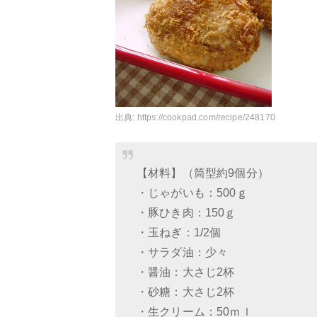
出典:
https://cookpad.com/recipe/248170
【材料】（筒型約9個分）
・じゃがいも：500ｇ
・豚ひき肉：150ｇ
・玉ねぎ：1/2個
・サラダ油：少々
・醤油：大さじ2杯
・砂糖：大さじ2杯
・生クリーム：50ｍｌ