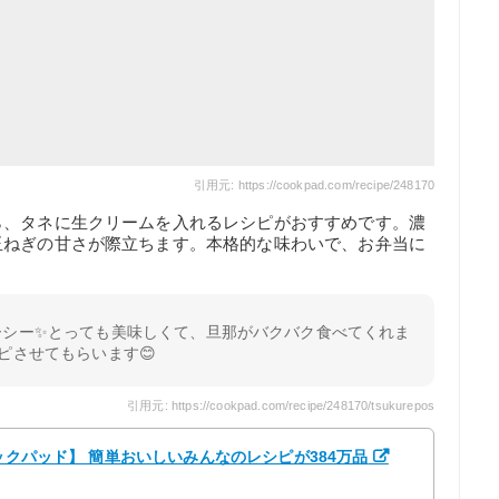
引用元: https://cookpad.com/recipe/248170
ら、タネに生クリームを入れるレシピがおすすめです。濃
玉ねぎの甘さが際立ちます。本格的な味わいで、お弁当に
ーシー✨とっても美味しくて、旦那がバクバク食べてくれま
リピさせてもらいます😊
引用元: https://cookpad.com/recipe/248170/tsukurepos
クックパッド】 簡単おいしいみんなのレシピが384万品