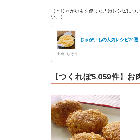
（＊じゃがいもを使った人気レシピにつ
い。）
じゃがいもの人気レシピ70選
出典: ちそう
【つくれぽ5,059件】