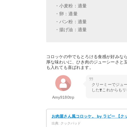
・小麦粉：適量
・卵：適量
・パン粉：適量
・揚げ油：適量
コロッケの中でもとろける食感が好みな
厚な味わいに、ひき肉のジューシーさと
も入れても喜ばれます。
クリーミーでジュ
した❣️これからも
Amy9180trp
お肉屋さん風コロッケ。 by ラビー 【
出典: クックパッド