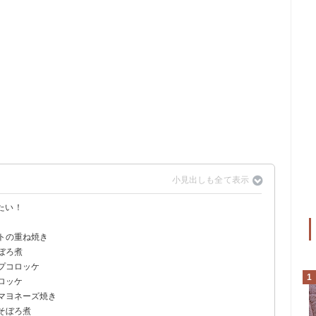
たい！
テトの重ね焼き
ぼろ煮
ップコロッケ
1
ロッケ
のマヨネーズ焼き
そぼろ煮