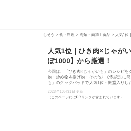
ちそう
>
食・料理
>
肉類・肉加工食品
> 人気1位
人気1位｜ひき肉×じゃがい
ぽ1000】から厳選！
今回は、「ひき肉×じゃがいも」のレシピをク
物・炒め物＆揚げ物・その他〉で系統別に簡
も」のクックパッドで人気1位・殿堂入りし
2023年10月31日 更新
（このページにはPRリンクが含まれています）