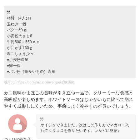
材料 （4人分）
玉ねぎ一個
バター60ｇ
小麦粉大さじ6
牛乳500～550ｃｃ
かにかま160ｇ
塩こしょう少々
●小麦粉適量
●卵一個
●パン粉（細かいもの）適量
引用元: https://cookpad.com/recipe/1391001
カニ風味かまぼこの旨味が引き立つ一品で、クリーミーな食感と
高級感が楽しめます。ホワイトソースはじゃがいもに比べて崩れ
やすく成形しにくいため、事前によく冷やすのが良いでしょう。
オイシクできました。次はこの作り方でマカロニ入
れてクラコロを作りたいです。レシピに感謝♪
つくばの百合子