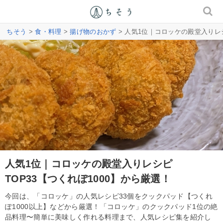
ちそう
>
食・料理
>
揚げ物のおかず
> 人気1位｜コロッケの殿堂入りレシ
人気1位｜コロッケの殿堂入りレシピ
TOP33【つくれぽ1000】から厳選！
今回は、「コロッケ」の人気レシピ33個をクックパッド【つくれ
ぽ1000以上】などから厳選！「コロッケ」のクックパッド1位の絶
品料理〜簡単に美味しく作れる料理まで、人気レシピ集を紹介し