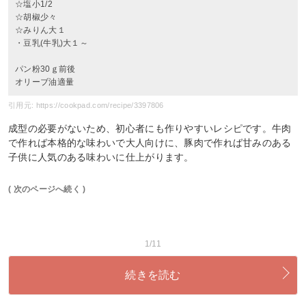
☆塩小1/2
☆胡椒少々
☆みりん大１
・豆乳(牛乳)大１～
パン粉30ｇ前後
オリーブ油適量
引用元: https://cookpad.com/recipe/3397806
成型の必要がないため、初心者にも作りやすいレシピです。牛肉
で作れば本格的な味わいで大人向けに、豚肉で作れば甘みのある
子供に人気のある味わいに仕上がります。
( 次のページへ続く )
1/11
続きを読む