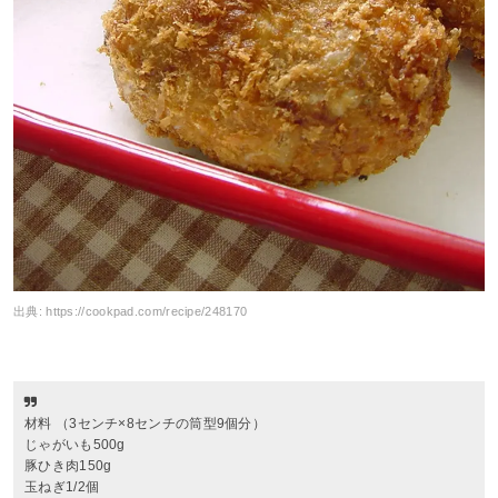
出典:
https://cookpad.com/recipe/248170
材料 （3センチ×8センチの筒型9個分）
じゃがいも500g
豚ひき肉150g
玉ねぎ1/2個