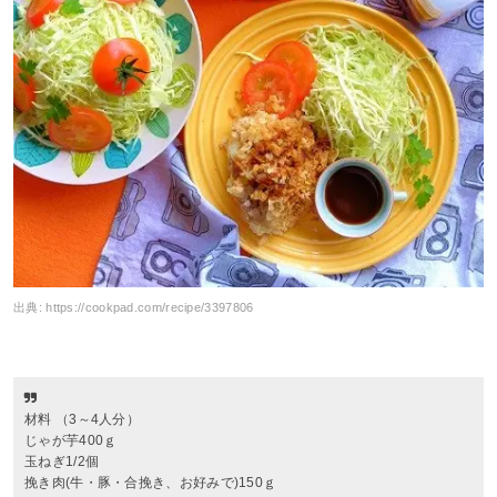
出典:
https://cookpad.com/recipe/3397806
材料 （3～4人分）
じゃが芋400ｇ
玉ねぎ1/2個
挽き肉(牛・豚・合挽き、お好みで)150ｇ