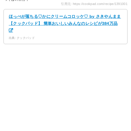
引用元: https://cookpad.com/recipe/1391001
ほっぺが落ちる♡かにクリームコロッケ♡ by さきやんまま
【クックパッド】 簡単おいしいみんなのレシピが384万品
出典: クックパッド