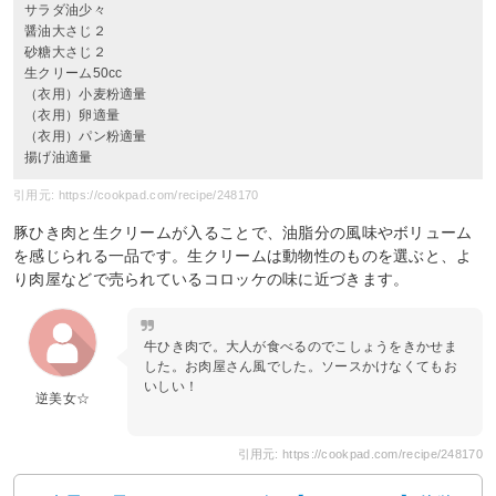
サラダ油少々
醤油大さじ２
砂糖大さじ２
生クリーム50cc
（衣用）小麦粉適量
（衣用）卵適量
（衣用）パン粉適量
揚げ油適量
引用元: https://cookpad.com/recipe/248170
豚ひき肉と生クリームが入ることで、油脂分の風味やボリューム
を感じられる一品です。生クリームは動物性のものを選ぶと、よ
り肉屋などで売られているコロッケの味に近づきます。
牛ひき肉で。大人が食べるのでこしょうをきかせま
した。お肉屋さん風でした。ソースかけなくてもお
いしい！
逆美女☆
引用元: https://cookpad.com/recipe/248170