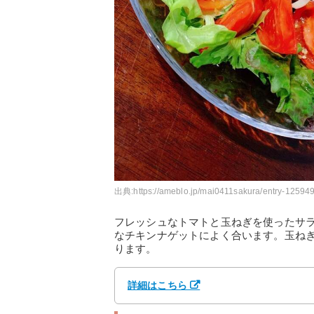
出典:
https://ameblo.jp/mai0411sakura/entry-12594
フレッシュなトマトと玉ねぎを使ったサ
なチキンナゲットによく合います。玉ね
ります。
詳細はこちら