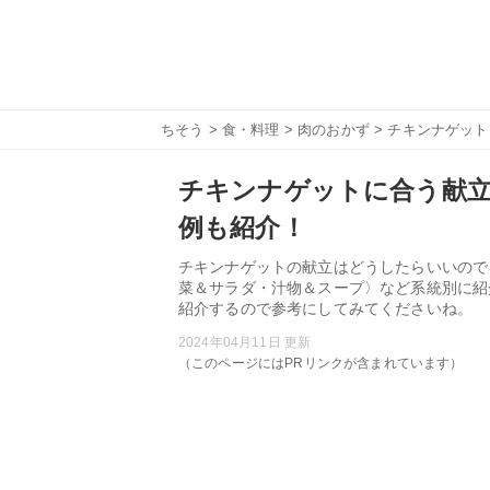
ちそう
>
食・料理
>
肉のおかず
> チキンナゲッ
チキンナゲットに合う献立
例も紹介！
チキンナゲットの献立はどうしたらいいので
菜＆サラダ・汁物＆スープ〉など系統別に紹
紹介するので参考にしてみてくださいね。
2024年04月11日 更新
（このページにはPRリンクが含まれています）