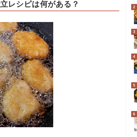
献立レシピは何がある？
2
3
4
5
6