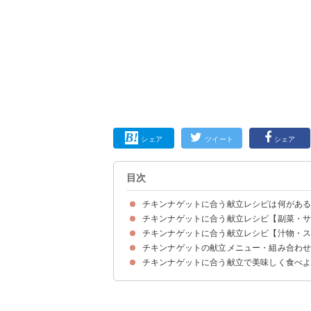
シェア
ツイート
シェア
目次
チキンナゲットに合う献立レシピは何があ
チキンナゲットに合う献立レシピ【副菜・
チキンナゲットに合う献立レシピ【汁物・
①玉ねぎとトマトのサラダ
②子供も喜ぶ のり塩ポテト
③アスパラのベーコン巻き
④カラフルピクルス
⑤ブロッコリーとウインナーのグラタン
⑥にんじんとオレンジのサラダ
⑦インゲンのクリームチーズ和え
⑧キャベツととうもろこしのコールスロー
⑨じゃがいものチーズガレット
⑩厚揚げとベーコンの煮物
⑪ごぼうの唐揚げ
チキンナゲットの献立メニュー・組み合わ
①キャベツと玉ねぎの野菜味噌汁
②ごはんにも合う ミルクスープ
③春雨オニオンスープ
④かぼちゃのポタージュ
⑤オニオンスープ
⑥ヘルシーミネストローネ
⑦野菜たっぷりポトフ
⑧キノコスープ
⑨エビのトマトシチュー
チキンナゲットに合う献立で美味しく食べ
献立メニュー例①ヘルシーな夕食を食べたい時の
献立メニュー例②育ち盛りの子供がいるなら 主
献立メニュー例③ちょっと豪華な夕食を食べたい