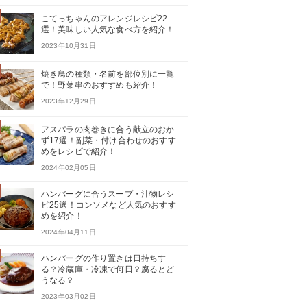
こてっちゃんのアレンジレシピ22
選！美味しい人気な食べ方を紹介！
2023年10月31日
焼き鳥の種類・名前を部位別に一覧
で！野菜串のおすすめも紹介！
2023年12月29日
アスパラの肉巻きに合う献立のおか
ず17選！副菜・付け合わせのおすす
めをレシピで紹介！
2024年02月05日
ハンバーグに合うスープ・汁物レシ
ピ25選！コンソメなど人気のおすす
めを紹介！
2024年04月11日
ハンバーグの作り置きは日持ちす
る？冷蔵庫・冷凍で何日？腐るとど
うなる？
2023年03月02日