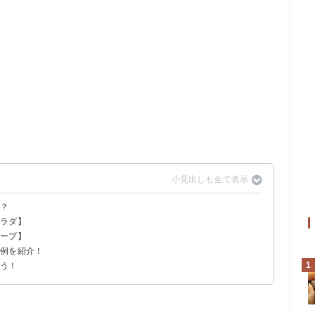
る？
サラダ】
スープ】
せ例を紹介！
1
よう！
チキンナゲット定食
食もメインもチキンの夕食
時におすすめの献立