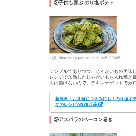
②子供も喜ぶ のり塩ポテト
出典:
https://cookpad.com/recipe/5133685
シンプルでありつつ、じゃがいもの美味
レンジで加熱したじゃがいもを入れ焼き
もは揚げないので、チキンナゲットでカ
超簡単！お弁当おつまみにも！のり塩ポテト
なのレシピが378万品
③アスパラのベーコン巻き