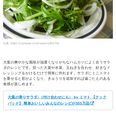
出典:
https://cookpad.com/recipe/1861754
大葉の爽やかな風味が油濃くなりがちなハムカツによく合うサラ
ダのレシピです。切った大葉や水菜、玉ねぎを合わせ、好きなド
レッシングをかけるだけで簡単に作れます。サラダにミニトマト
を乗せると彩がよくなり、きゅうりを追加すれば歯ごたえのある
食感が楽しめます。
大葉の香りサラダ♪（付け合わせにも） by ミマト 【クック
パッド】 簡単おいしいみんなのレシピが353万品