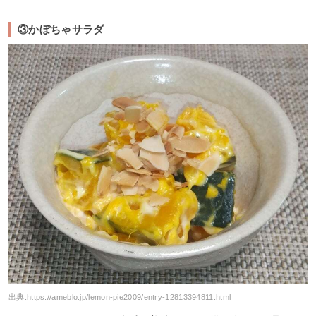
③かぼちゃサラダ
出典:
https://ameblo.jp/lemon-pie2009/entry-12813394811.html