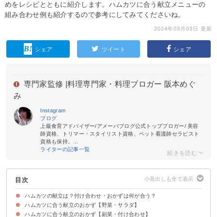
めをレシピとともに紹介します。ハムカツに合う献立メニューの
組み合わせ例も紹介するので参考にしてみてくださいね。
2024年03月03日 更新
シェア
ツイート
シェア
専門家監修 |
料理専門家・料理ブロガー 阪本めぐ
み
Instagram
ブログ
上級食育アドバイザー/アメーバブログ公式トップブロガー/ 美容
師資格、トリマー・スタイリスト資格、ペット看護師セラピスト
資格も保持。...
ライターの記事一覧
目次
ハムカツの献立は？付け合わせ・おかずは何が合う？
ハムカツに合う献立のおかず【野菜・サラダ】
ハムカツに合う献立のおかず【副菜・付け合わせ】
①大葉のサラダ
②レタスとトマトのサラダ
③かぼちゃサラダ
④大根サラダ