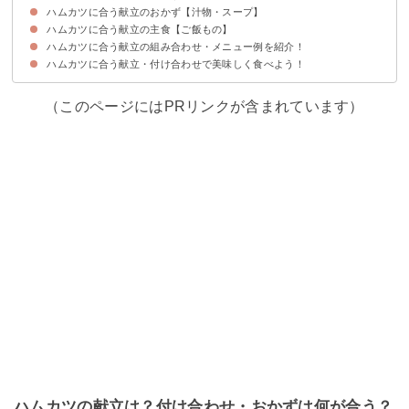
ハムカツに合う献立のおかず【汁物・スープ】
①揚げ野菜の醤油和え
②えのきの酢浸し
③きのことミニトマトの焼きマリネ
④マッシュポテト
⑤ブロッコリーのソテー
ハムカツに合う献立の主食【ご飯もの】
①鱈とじゃがいものスープ
②ミネストローネ
③コーンスープ
④味噌汁
ハムカツに合う献立の組み合わせ・メニュー例を紹介！
①炊き込み飯
②オムライス
③焼きおにぎり
④ドリア
ハムカツに合う献立・付け合わせで美味しく食べよう！
献立メニュー例①
献立メニュー例②
献立メニュー例③
（このページにはPRリンクが含まれています）
ハムカツの献立は？付け合わせ・おかずは何が合う？