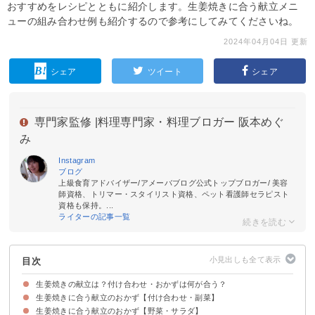
おすすめをレシピとともに紹介します。生姜焼きに合う献立メニ
ューの組み合わせ例も紹介するので参考にしてみてくださいね。
2024年04月04日 更新
シェア
ツイート
シェア
専門家監修 |
料理専門家・料理ブロガー 阪本めぐ
み
Instagram
ブログ
上級食育アドバイザー/アメーバブログ公式トップブロガー/ 美容
師資格、トリマー・スタイリスト資格、ペット看護師セラピスト
資格も保持。...
ライターの記事一覧
目次
生姜焼きの献立は？付け合わせ・おかずは何が合う？
生姜焼きに合う献立のおかず【付け合わせ・副菜】
生姜焼きに合う献立のおかず【野菜・サラダ】
①ニラともやしの卵炒め
②なすのみぞれかけ
③ピーマンとツナの塩昆布和え
④じゃがいもと明太子のチーズ焼き
⑤きのこのマリネ