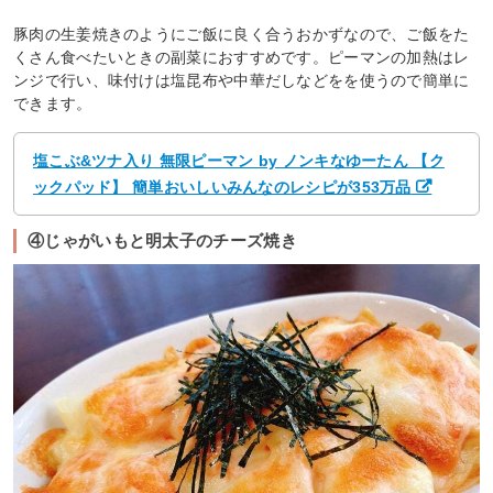
豚肉の生姜焼きのようにご飯に良く合うおかずなので、ご飯をた
くさん食べたいときの副菜におすすめです。ピーマンの加熱はレ
ンジで行い、味付けは塩昆布や中華だしなどをを使うので簡単に
できます。
塩こぶ&ツナ入り 無限ピーマン by ノンキなゆーたん 【ク
ックパッド】 簡単おいしいみんなのレシピが353万品
④じゃがいもと明太子のチーズ焼き