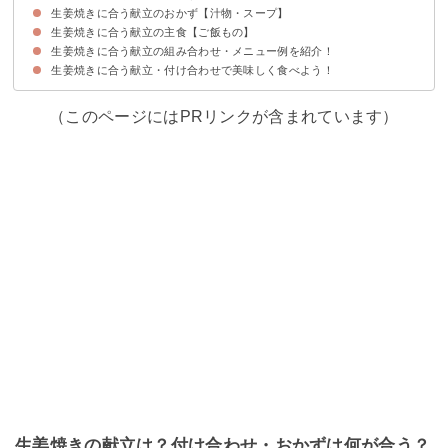
生姜焼きに合う献立のおかず【汁物・スープ】
①新玉ねぎとにんじんのマリネ風サラダ
②ほうれん草と海苔のごま和え
③白菜とにんじんのナムル風サラダ
④ごぼうサラダ
⑤小松菜のレモンサラダ
生姜焼きに合う献立の主食【ご飯もの】
①冷や汁
②豚汁
③あおさのスープ
④大根と長ネギのポタージュスープ
⑤オクラと卵のスープ
生姜焼きに合う献立の組み合わせ・メニュー例を紹介！
①あさりの炊き込みご飯
②そら豆と桜えびのご飯
③トマトとツナの炊き込みご飯
④わかめご飯
⑤マグロの漬け丼
生姜焼きに合う献立・付け合わせで美味しく食べよう！
献立メニュー例①
献立メニュー例②
献立メニュー例③
献立メニュー例④
献立メニュー例⑤
献立メニュー例⑥
（このページにはPRリンクが含まれています）
生姜焼きの献立は？付け合わせ・おかずは何が合う？