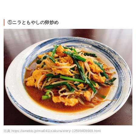
①ニラともやしの卵炒め
出典:
https://ameblo.jp/mai0411sakura/entry-12599409669.html