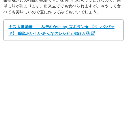
生姜焼きとの相性が抜群です。味付けはめんつゆだけなので、簡
単に味が決まります。出来立てでも食べられますが、冷やして食
べても美味しいので夏に作ってみてもいいでしょう。
ナス大量消費 みぞれかけ by ズボラン★ 【クックパッ
ド】 簡単おいしいみんなのレシピが353万品