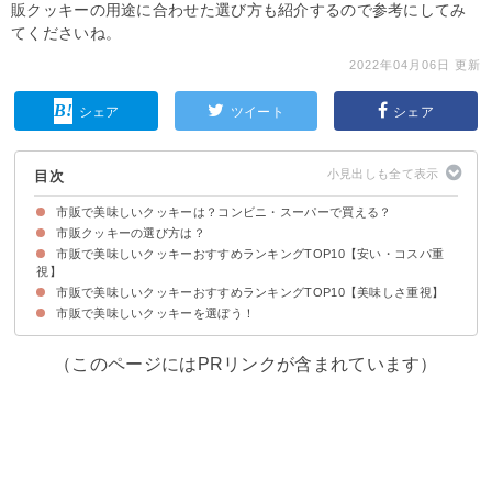
販クッキーの用途に合わせた選び方も紹介するので参考にしてみ
てくださいね。
2022年04月06日 更新
シェア
ツイート
シェア
目次
市販で美味しいクッキーは？コンビニ・スーパーで買える？
市販クッキーの選び方は？
市販で美味しいクッキーおすすめランキングTOP10【安い・コスパ重
①風味・食感
②値段・コスパ
③包装タイプ・内容量
視】
市販で美味しいクッキーおすすめランキングTOP10【美味しさ重視】
10位：かわいい形が人気のたべっ子どうぶつ（110円/63ｇ入り/大袋）
9位：ルーベラ（118円/10個入り/個包装）
8位：アーモンドクッキー（183円/12個入り/個包装）
7位：ミレービスケット（183円/130g入り/大袋）
6位：チョコチップクッキー（192円/12個入り/個包装）
5位：四角い形が特徴のチョイス（183円/14個入り/個包装）
4位：マリー（183円/21個入り/個包装）
3位：ムーンライト（192円/14個入り/個包装）
2位：チョコ&コーヒービスケット（128円/24個入り/大袋）
1位：ココナッツサブレ（107円/20個入り/個包装）
市販で美味しいクッキーを選ぼう！
10位：ラングリーバニラクリーム（173円/12個入り/個包装）
9位：ほろほろ食感のソルティバター（205円/10個入り/個包装）
8位：チョコダイジェスティブビスケット（128円/17個入り/大袋）
7位：ブランチュール（198円/10個入り/個包装）
6位：ロータスオリジナル カラメルビスケット（252円/16個入り/個包装）
5位：ビスコ（120円/15個入り/個包装）
4位：カントリーマアム（277円/20個入り/個包装）
3位：オレオ（149円/12個入り/個包装）
2位：アルフォート（93円/12個入り/1箱）
1位：SUNAO発酵バター（298円/30個入り/個包装）
（このページにはPRリンクが含まれています）