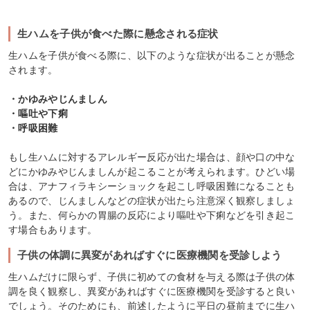
生ハムを子供が食べた際に懸念される症状
生ハムを子供が食べる際に、以下のような症状が出ることが懸念
されます。
・かゆみやじんましん
・嘔吐や下痢
・呼吸困難
もし生ハムに対するアレルギー反応が出た場合は、顔や口の中な
どにかゆみやじんましんが起こることが考えられます。ひどい場
合は、アナフィラキシーショックを起こし呼吸困難になることも
あるので、じんましんなどの症状が出たら注意深く観察しましょ
う。また、何らかの胃腸の反応により嘔吐や下痢などを引き起こ
す場合もあります。
子供の体調に異変があればすぐに医療機関を受診しよう
生ハムだけに限らず、子供に初めての食材を与える際は子供の体
調を良く観察し、異変があればすぐに医療機関を受診すると良い
でしょう。そのためにも、前述したように平日の昼前までに生ハ