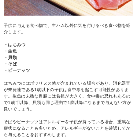
子供に与える食べ物で、生ハム以外に気を付けるべき食べ物を紹
介します。
・はちみつ
・生魚
・貝類
・そば
・ピーナッツ
はちみつにはボツリヌス菌が含まれている場合があり、消化器官
が未発達である1歳以下の子供は食中毒を起こす可能性がありま
す。生魚は未熟な胃腸には負担が大きく、食中毒の恐れもあるの
で1歳半以降、貝類も同じ理由で1歳以降になるまで与えない方が
良いでしょう。
そばやピーナッツはアレルギーを子供が持っている場合、重篤な
症状になることも多いため、アレルギーがないことを確認してか
ら与えることをおすすめします。