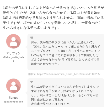
1歳台の子供に対してはまだ食べさせるべきでないといった意見が
圧倒的でしたが、2歳ごろから食べさせている口コミが増え始め、
3歳児では否定的な意見はあまり見られません。薄味に慣れている
子供ですが、塩分の多い生ハムを美味しいと感じ、一度食べたら
生ハム好きになる子も多いようです。
何か、夫が娘のサラダに生ハム入れたみたいで、
『ほら、生ハムだよー♪』って聞こえたから！思わず
ストップかけた！！１歳5ヶ月って生ハム食べてもい
エリツィン
いのかな？？？急いで知恵袋やネットで検索したけ
@hina_smile_beb
どよく分からなかった(@_@)でも、とりあえず今日
e
は食べさせなかった。
引用元: https://twitter.com/hina_smile_bebe/status/200029537927573504
生ハムが好きすぎてよくつまんで食べてしまうんで
すがそれを息子が気にし始めてからくれ！てな
り。。渋々すこーしだけあげたら、もうハマり👦🏻
𝕊𝕒𝕞𝕦
同じ血だねと夫に言われ
@aanoogubben
冷蔵庫で見つけてはくれ！と。