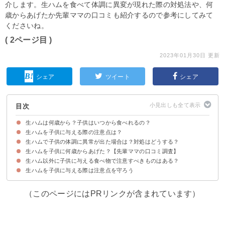
介します。生ハムを食べて体調に異変が現れた際の対処法や、何
歳からあげたか先輩ママの口コミも紹介するので参考にしてみて
くださいね。
( 2ページ目 )
2023年01月30日 更新
シェア
ツイート
シェア
目次
生ハムは何歳から？子供はいつから食べれるの？
生ハムを子供に与える際の注意点は？
生ハムを子供に与える時期は3歳以降を目安に親の判断でになる
生ハムが子供に良くない理由
生ハムで子供の体調に異常が出た場合は？対処はどうする？
①まずは少量の生ハムで様子を見る
②体調の良い日に与える
②鮮度や添加物に注意
③加熱調理するのもおすすめ
④病院にいけるような状況にしておくと安心
生ハムを子供に何歳からあげた？【先輩ママの口コミ調査】
生ハムを子供が食べた際に懸念される症状
子供の体調に異変があればすぐに医療機関を受診しよう
生ハム以外に子供に与える食べ物で注意すべきものはある？
生ハムを子供に与える際は注意点を守ろう
（このページにはPRリンクが含まれています）