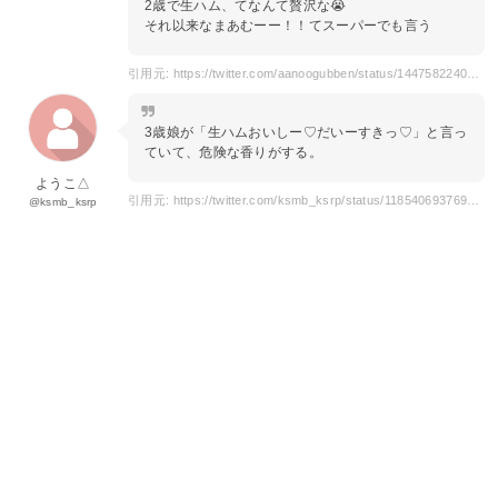
2歳で生ハム、てなんて贅沢な😭
それ以来なまあむーー！！てスーパーでも言う
引用元: https://twitter.com/aanoogubben/status/1447582240779681793
3歳娘が「生ハムおいしー♡だいーすきっ♡」と言っ
ていて、危険な香りがする。
ようこ△
引用元: https://twitter.com/ksmb_ksrp/status/1185406937690595328
@ksmb_ksrp