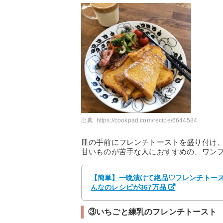
出典:
https://cookpad.com/recipe/6644584
皿の手前にフレンチトーストを盛り付け
甘いものが苦手な人におすすめの、ワン
【簡単】一晩漬けて絶品♡フレンチトースト
んなのレシピが367万品
③いちごと練乳のフレンチトースト