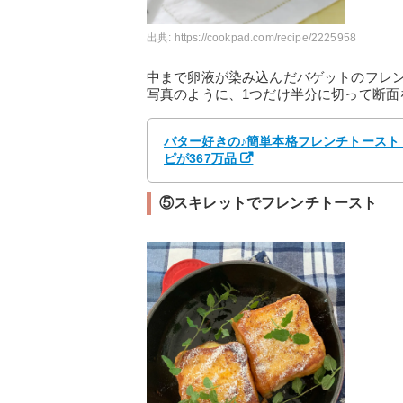
出典:
https://cookpad.com/recipe/2225958
中まで卵液が染み込んだバゲットのフレ
写真のように、1つだけ半分に切って断面
バター好きの♪簡単本格フレンチトースト 
ピが367万品
⑤スキレットでフレンチトースト