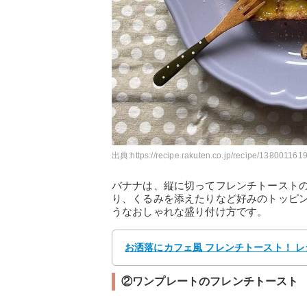
出典:
https://recipe.rakuten.co.jp/recipe/1380011619
バナナは、縦に切ってフレンチトースト
り、くるみを添えたりなど好みのトッピ
うなおしゃれな盛り付け方です。
お洒落にカフェ風 フレンチトースト！ レ
②ワンプレートのフレンチトースト