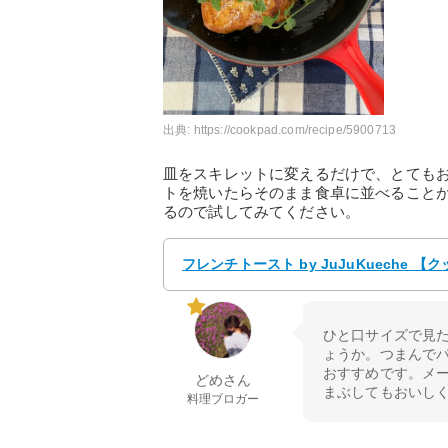
出典:
https://cookpad.com/recipe/5900713
皿をスキレットに変えるだけで、とても
トを焼いたらそのまま食卓に並べること
るので試してみてください。
フレンチトースト by JuJuKueche
ひと口サイズで見
ょうか。つまんで
おすすめです。メ
どめさん
まぶしてもおいし
料理ブロガー