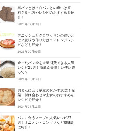
黒パンとは？白パンとの違いは原
料？食べ方やレシピのおすすめを紹
介！
2023年09月10日
デニッシュとクロワッサンの違いと
は？意味や作り方は？アレンジレシ
ピなども紹介！
2023年09月09日
余ったパン粉を大量消費できる人気
レシピ25選！簡単＆美味しい使い道
って？
2024年03月14日
肉まんに合う献立のおかず10選！副
菜・付け合わせや主食のおすすめを
レシピで紹介！
2024年04月11日
パンに合うスープの人気レシピ27
選！オニオン・コンソメなど風味別
に紹介！