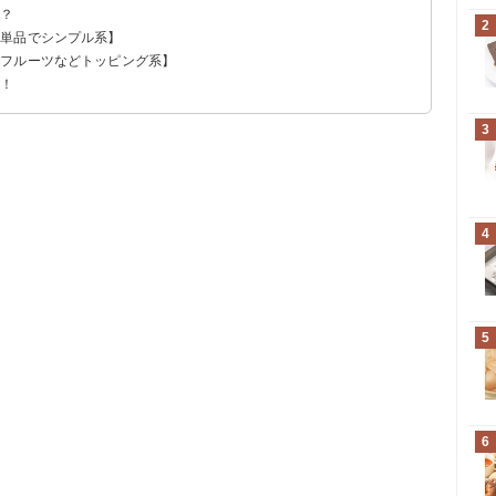
は？
2
【単品でシンプル系】
【フルーツなどトッピング系】
う！
3
4
5
6