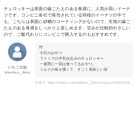
チュロッキーは表面の歯ごたえのある食感に、人気が高いドーナ
ツです。コンビニ各社で発売されている同様のドーナツの中で
も、こちらは表面に砂糖のコーティングがないので、生地の歯ご
たえのある食感をしっかりと楽しめます。甘みが比較的やさしい
ので、ご飯代わりにコンビニで購入するのもおすすめです。
今日のおやつ
ファミマの牛乳仕込みのチュロッキー
一週間に一回は食べてるおやつ。
いちご大福
ミルクの味が濃くて、すごく美味しい😋
@daifuku__Berry
引用元: https://twitter.com/daifuku__Berry/status/1495657586578063364?s=20&t=4pUl7JWFTQ-rL-TKvguXSg