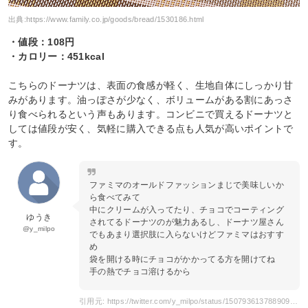
出典:
https://www.family.co.jp/goods/bread/1530186.html
・値段：108円
・カロリー：451kcal
こちらのドーナツは、表面の食感が軽く、生地自体にしっかり甘
みがあります。油っぽさが少なく、ボリュームがある割にあっさ
り食べられるという声もあります。コンビニで買えるドーナツと
しては値段が安く、気軽に購入できる点も人気が高いポイントで
す。
ファミマのオールドファッションまじで美味しいか
ら食べてみて
中にクリームが入ってたり、チョコでコーティング
ゆうき
されてるドーナツのが魅力あるし、ドーナツ屋さん
@y_milpo
でもあまり選択肢に入らないけどファミマはおすす
め
袋を開ける時にチョコがかかってる方を開けてね
手の熱でチョコ溶けるから
引用元: https://twitter.com/y_milpo/status/1507936137889091584?s=20&t=68tTtvw-zNjIIueC9zeZkg