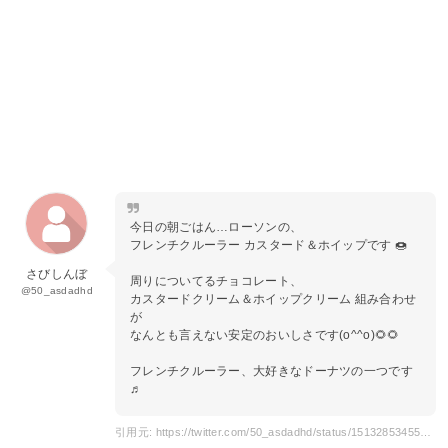
今日の朝ごはん…ローソンの、
フレンチクルーラー カスタード＆ホイップです 🍩
さびしんぼ
周りについてるチョコレート、
@50_asdadhd
カスタードクリーム＆ホイップクリーム 組み合わせ
が
なんとも言えない安定のおいしさです(o^^o)🌻🌻
フレンチクルーラー、大好きなドーナツの一つです
♬
引用元: https://twitter.com/50_asdadhd/status/1513285345504526345?s=20&t=-L84zzHIDGC5S8G0bARx9g