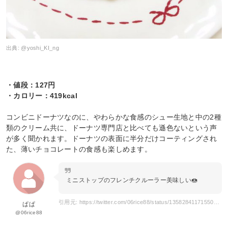
出典:
@yoshi_KI_ng
・値段：127円
・カロリー：419kcal
コンビニドーナツなのに、やわらかな食感のシュー生地と中の2種
類のクリーム共に、ドーナツ専門店と比べても遜色ないという声
が多く聞かれます。ドーナツの表面に半分だけコーティングされ
た、薄いチョコレートの食感も楽しめます。
ミニストップのフレンチクルーラー美味しい🍩
引用元: https://twitter.com/06rice88/status/1358284117155086343?s=20&t=Dj3E-Tjv8omDCvI3-sDLkg
ぱぱ
@06rice88