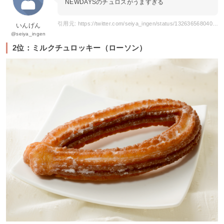
NEWDAYSのチュロスがうますぎる
引用元: https://twitter.com/seiya_ingen/status/1326365680401182720?s=20&t=orhaJpZ_KHBuGXhOQiFKuA
いんげん
@seiya_ingen
2位：ミルクチュロッキー（ローソン）