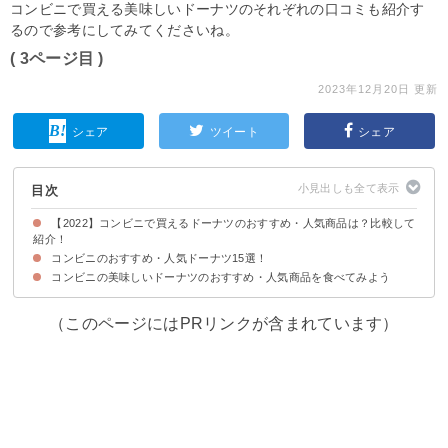
コンビニで買える美味しいドーナツのそれぞれの口コミも紹介す
るので参考にしてみてくださいね。
( 3ページ目 )
2023年12月20日 更新
シェア
ツイート
シェア
目次
【2022】コンビニで買えるドーナツのおすすめ・人気商品は？比較して
紹介！
コンビニのおすすめ・人気ドーナツ15選！
コンビニの美味しいドーナツのおすすめ・人気商品を食べてみよう
15位：ホイップドーナツ（ローソン）
14位：ケーキドーナツ（ローソン）
13位：もちもちリングアソート（セブンイレブン）
12位：ブランのドーナツ〜乳酸菌入〜（ローソン）
11位：ツイストドーナツ（生クリーム使用）3本入り（ミニストップ）
10位：オールドファッションドーナツ（ローソン）
9位：メープル風味ドーナツ（ミニストップ）
8位：ケーキドーナツ（プレーン＆チョコ）４個入（ファミリーマート）
7位：フレンチクルーラー カスタード＆ホイップ（ローソン）
6位：オールドファッションドーナツ（ファミリーマート）
5位：フレンチクルーラー カスタード＆ホイップ（ミニストップ）
4位：牛乳仕込みのミルクチュロッキー（ファミリーマート）
3位：牛乳仕込みのミルクチュロッキー（ニューデイズ）
2位：ミルクチュロッキー（ローソン）
1位：アソートドーナツ（セブンイレブン）
（このページにはPRリンクが含まれています）