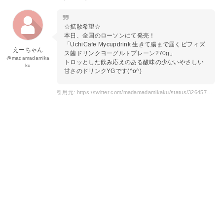
☆拡散希望☆
本日、全国のローソンにて発売！
「UchiCafe Mycupdrink 生きて腸まで届くビフィズ
えーちゃん
ス菌ドリンクヨーグルトプレーン270g」
@madamadamika
トロッとした飲み応えのある酸味の少ないやさしい
ku
甘さのドリンクYGです(^o^)
引用元: https://twitter.com/madamadamikaku/status/326457018930057217