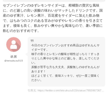
セブンイレブンのゆずレモンサイダーは、柑橘類の贅沢な風味
に、のど越しの良い炭酸の味わいがマッチしたドリンクです。国
産のゆず果汁、レモン果汁、百花蜜をサイダーに加えた飲み物
で、はちみつのコクのある甘みがゆずやレモンの香りを引き立て
ます。後味も良く、飲みやすい爽やかな風味なので、暑い季節に
飲むのがおすすめです。
今日のセブンイレブンおすすめ商品はゆずれもんサ
イダーです。
柚子の香りとレモンの酸味が相性ばっちり！すっき
鉄屑
りとした爽やかな味とのど越しを、楽しんでくださ
@tetsukuzu515
い。
炭酸が苦手な方も大丈夫、炭酸無しのゆずれもんが
あります！
ほどよく甘くて、後味スッキリ。ぜひ一度ご賞味く
ださい。
引用元: https://twitter.com/tetsukuzu515/status/795586736730423296