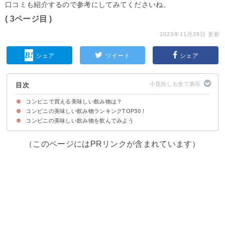
口コミも紹介するので参考にしてみてくださいね。
( 3ページ目 )
2023年11月29日 更新
シェア
ツイート
シェア
目次
コンビニで買える美味しい飲み物は？
コンビニの美味しい飲み物ランキングTOP30！
コンビニの美味しい飲み物を飲んでみよう
30位：岩塩クリーム タピオカミルクティー 黒糖蜜入り（ローソン）（税込
29位：ウチカフェ アップルティー（ローソン）（税込100円）
28位：GODIVA メルティショコラ(ローソン)（税込450円）
27位：ルイボスティー（ファミリーマート）（税込100円）
26位：ウチカフェ タピオカ抹茶ミルク(ローソン)（税込248円）
25位：リプトンホットフルーツインティー（ローソン）（税込260円）
24位：グリーンスムージー(ファミリーマート)（税込178円）
23位：ドリンクヨーグルト 生乳たっぷり（ローソン）（税込128円）
22位：ジャスミン茶(セブンイレブン)（税込100円）
21位：生きて腸まで届くビフィズス菌 ドリンクヨーグルトプレーン（ローソ
20位：コーンスープ（ローソン）（税込150円）
19位：ゆずれもんサイダー（セブンイレブン）（税込100円）
18位：タピオカココナッツミルク（ファミリーマート）（税込238円）
17位：セブンプレミアム のむヨーグルト 白桃（セブンイレブン）（税込
16位：ミルク生まれのさくらグリーンティーラテ（ローソン）（税込168
15位：セブンプレミアム のむヨーグルト梨（セブンイレブン）（税込128
14位：ドトール バターコーヒー（ファミリーマート）（税込198円）
13位：抹茶ラテ 京都府産宇治抹茶使用（ファミリーマート）（税込198円）
12位：フルーツミルク（ローソン）（税込238円）
11位：桔梗信玄餅風味 贅沢飲む黒蜜きなこ（ローソン）（税込214円）
10位：スクイーズスクイーズ グレープフルーツ（ファミリーマート）税込
9位：いちごミルク（ファミリーマート）（税込248円）
8位：ウチカフェ ハニーラテ（ローソン）（税込158円）
7位：ビターチョコレートドリンク（ファミリーマート）（税込198円）
6位：いちごいちごいちご（ミニストップ）（税込257円）
5位：ミルク生まれのほうじ茶（ローソン）（税込168円）
4位：コーヒー（ローソン）（税込100円）
3位：ティーラテ（ファミリーマート）（税込149円）
2位：ブレンドコーヒー（ファミリーマート）（税込100円）
1位：セブンカフェコーヒー（セブンイレブン）（税込100円）
238円）
ン）（税込185円）
128円）
円）
円）
228円）
（このページにはPRリンクが含まれています）