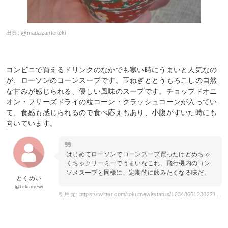
出典:
@madazanteiteki
コンビニで買えるドリンクのなかでも寒い時にうまいと人気なの
が、ローソンのコーンスープです。玉ねぎととうもろこしの自然
な甘みが感じられる、優しい風味のスープです。チョップドオニ
オン・フリーズドライの粒コーン・クラッシュコーンが入ってい
て、食感も感じられるので食べ応えもあり、小腹がすいた時にも
向いています。
はじめてローソンでコーンスープ買ったけどめちゃ
くちゃクリーミーでうまいなこれ。飛行機内のコン
ソメスープと同様に、定期的に飲みたくなる味だ。
とくめい
@tokumewi
引用元: https://twitter.com/tokumewi/status/1234866123822100481