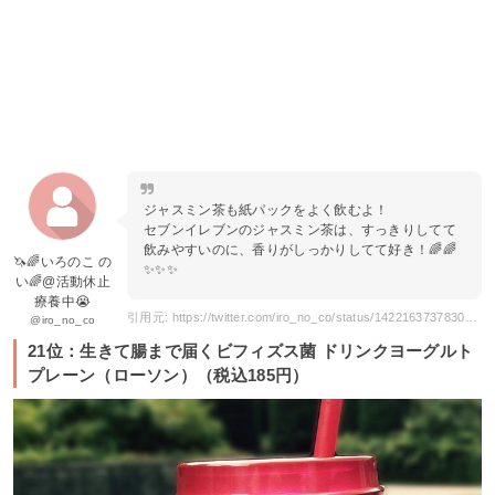
ジャスミン茶も紙パックをよく飲むよ！
セブンイレブンのジャスミン茶は、すっきりしてて
飲みやすいのに、香りがしっかりしてて好き！🌈🌈
🦄🌈いろのこ の
✨✨✨
い🌈@活動休止
療養中😭
引用元: https://twitter.com/iro_no_co/status/1422163737830592515
@iro_no_co
21位：生きて腸まで届くビフィズス菌 ドリンクヨーグルト
プレーン（ローソン）（税込185円）