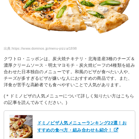
出典:
https://www.dominos.jp/menu-pizza/1898
クワトロ・ニッポンは、炭火焼チキテリ・北海道産3種のチーズ＆
濃厚クリームソース・明太マヨモチ・炭火焼ビーフの4種類を組み
合わせた日本独自のメニューです。和風のピザが食べたい人や、
チーズが多すぎるピザが嫌いな人におすすめの商品です。また、
洋食が苦手な高齢者でも食べやすいことで人気があります。
(＊ドミノピザの人気メニューについて詳しく知りたい方はこちら
の記事を読んでみてください。)
ドミノピザ人気メニューランキング22選！お
すすめの食べ方・組み合わせも紹介！