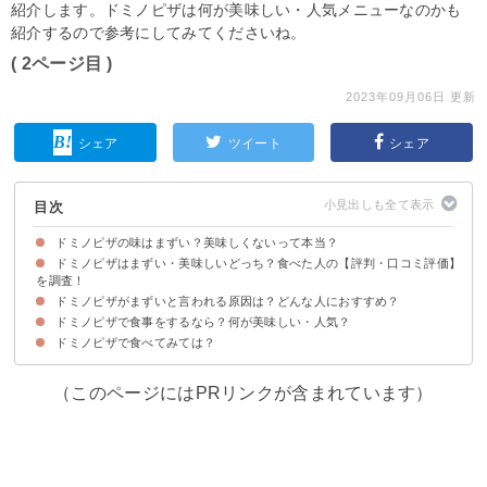
紹介します。ドミノピザは何が美味しい・人気メニューなのかも
紹介するので参考にしてみてくださいね。
( 2ページ目 )
2023年09月06日 更新
シェア
ツイート
シェア
目次
ドミノピザの味はまずい？美味しくないって本当？
ドミノピザはまずい・美味しいどっち？食べた人の【評判・口コミ評価】
を調査！
ドミノピザがまずいと言われる原因は？どんな人におすすめ？
ドミノピザがまずいと感じる人の口コミ
ドミノピザが美味しいと感じる人の口コミ
ドミノピザで食事をするなら？何が美味しい・人気？
ドミノピザで食べてみては？
①クワトロ・チーズンロール（税込3,080円～4,280円）
②ガーリック・マスター（税込2,300円～3,500円）
③クワトロ・ニッポン（税込2,690円～3,890円）
（このページにはPRリンクが含まれています）