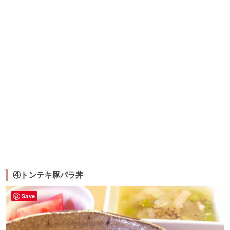
④トンテキ豚バラ丼
Save