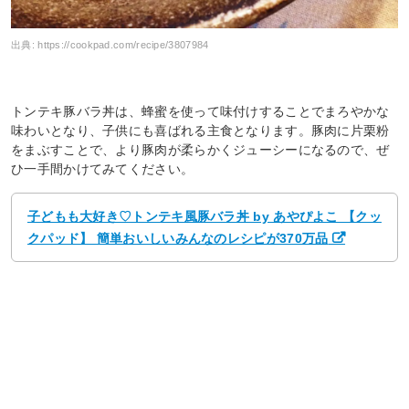
出典:
https://cookpad.com/recipe/3807984
トンテキ豚バラ丼は、蜂蜜を使って味付けすることでまろやかな
味わいとなり、子供にも喜ばれる主食となります。豚肉に片栗粉
をまぶすことで、より豚肉が柔らかくジューシーになるので、ぜ
ひ一手間かけてみてください。
子どもも大好き♡トンテキ風豚バラ丼 by あやぴよこ 【クッ
クパッド】 簡単おいしいみんなのレシピが370万品