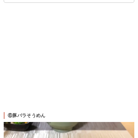
⑥豚バラそうめん