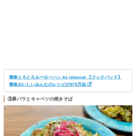
簡単とろとろルーローハン by islaycat 【クックパッド】
簡単おいしいみんなのレシピが370万品
③豚バラとキャベツの焼きそば