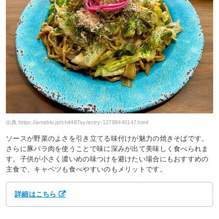
出典:
https://ameblo.jp/sh4487sy/entry-12788440147.html
ソースが野菜のよさを引き立てる味付けが魅力の焼きそばです。
さらに豚バラ肉を使うことで味に深みが出て美味しく食べられま
す。子供が小さく濃いめの味つけを避けたい場合にもおすすめの
主食で、キャベツも食べやすいのもメリットです。
詳細はこちら