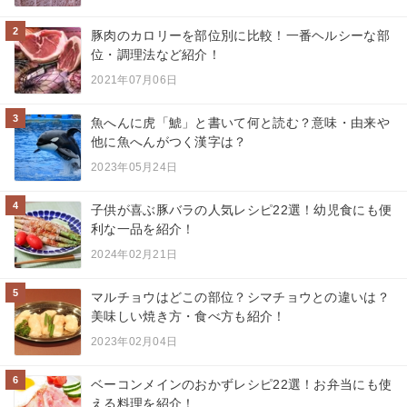
2
豚肉のカロリーを部位別に比較！一番ヘルシーな部
位・調理法など紹介！
2021年07月06日
3
魚へんに虎「鯱」と書いて何と読む？意味・由来や
他に魚へんがつく漢字は？
2023年05月24日
4
子供が喜ぶ豚バラの人気レシピ22選！幼児食にも便
利な一品を紹介！
2024年02月21日
5
マルチョウはどこの部位？シマチョウとの違いは？
美味しい焼き方・食べ方も紹介！
2023年02月04日
6
ベーコンメインのおかずレシピ22選！お弁当にも使
える料理を紹介！