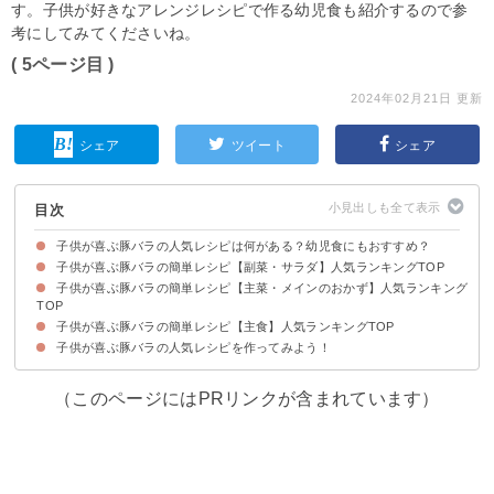
す。子供が好きなアレンジレシピで作る幼児食も紹介するので参
考にしてみてくださいね。
( 5ページ目 )
2024年02月21日 更新
シェア
ツイート
シェア
目次
子供が喜ぶ豚バラの人気レシピは何がある？幼児食にもおすすめ？
子供が喜ぶ豚バラの簡単レシピ【副菜・サラダ】人気ランキングTOP
子供が喜ぶ豚バラの簡単レシピ【主菜・メインのおかず】人気ランキング
①豚バラの厚揚げ巻き
②豚バラとアスパラの胡麻ドレ炒め
③豚バラ大根
④保育園のお弁当にもおすすめの豚バラ巻き
⑤ちくわとチーズの豚バラ巻き
⑥トマトジュースで作るポークビーンズ
⑦豚バラチーズ春巻き
TOP
子供が喜ぶ豚バラの簡単レシピ【主食】人気ランキングTOP
①薄切り肉で作る肉じゃが
②豚の角煮
③ミルフィーユトンカツ
④トマトと豚バラ肉のしょうが焼き
⑤ロール白菜
⑥アレンジしやすい豚バラと白菜の重ね蒸し
⑦豚バラチャーシュー
⑧豚バラ味噌炒め
⑨れんこんと豚バラ肉のフライ
子供が喜ぶ豚バラの人気レシピを作ってみよう！
①豚肉とミックスベジタブルのショートパスタ
②ルーローハン
③豚バラとキャベツの焼きそば
④トンテキ豚バラ丼
⑤子供用カレー
⑥豚バラそうめん
（このページにはPRリンクが含まれています）