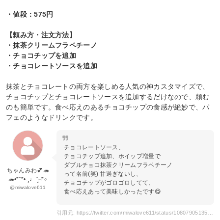
・値段：575円
【頼み方・注文方法】
・抹茶クリームフラペチーノ
・チョコチップを追加
・チョコレートソースを追加
抹茶とチョコレートの両方を楽しめる人気の神カスタマイズで、
チョコチップとチョコレートソースを追加するだけなので、頼む
のも簡単です。食べ応えのあるチョコチップの食感が絶妙で、パ
フェのようなドリンクです。
チョコレートソース、
チョコチップ追加、ホイップ増量で
ダブルチョコ抹茶クリームフラペチーノ
ちゃんみわ💕🦔
って名前(笑) 甘過ぎないし、
🦔•*¨*•.¸♩¨̮⑅*♡
チョコチップがゴロゴロしてて、
@miwalove611
食べ応えあって美味しかったです😋
引用元: https://twitter.com/miwalove611/status/1080790513597313024