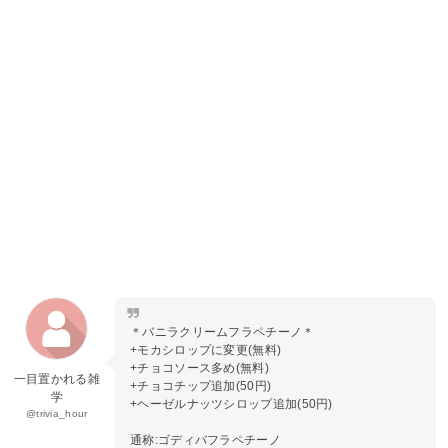
＊バニラクリームフラペチーノ＊
+モカシロップに変更(無料)
+チョコソース多め(無料)
一目置かれる雑
+チョコチップ追加(50円)
学
+ヘーゼルナッツシロップ追加(50円)
@trivia_hour
通称:ゴディバフラペチーノ