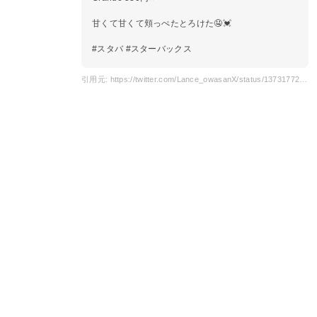
甘くて甘くて頬っぺたとろけた🤤💓
#スタバ #スターバックス
引用元: https://twitter.com/Lance_owasanX/status/1373177257280167941