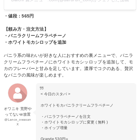
・値段：565円
【頼み方・注文方法】
・バニラクリームフラペチーノ
・ホワイトモカシロップを追加
バニラ系の味わいが好きな人におすすめの裏メニューで、バニラ
クリームフラペチーノにホワイトモカシッロップを追加して、モ
カのフレーバーと甘みを足しています。濃厚でコクのある、贅沢
なバニラの風味が楽しめます。
< 今日のスタバ >
ホワイトモカバニラクリームフラペチーノ
オワニキ 荒野や
ってないw放置
・バニラフラペチーノを注文
@Lance_owasan
・ホワイトモカシロップに変更 ( 無料 )
X
・ホイップ増量
Grande 530円⭐️