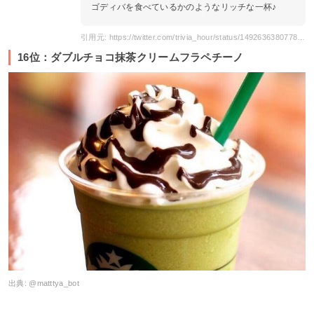
ゴディバを食べているかのようなリッチな一杯♪
引用元: https://twitter.com/trivia_hour/status/1492636380778082306
16位：ダブルチョコ抹茶クリームフラペチーノ
出典:
@matttya_bot