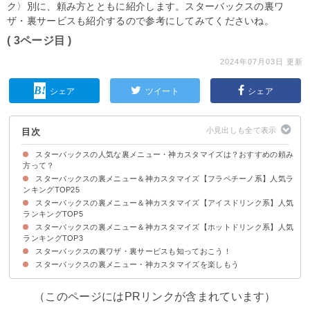
ク〉別に、頼み方とともに紹介します。スターバックスの裏ワ
ザ・裏サービスも紹介するので参考にしてみてくださいね。
( 3ページ目 )
2024年07月03日 更新
シェア
ツイート
シェア
目次
スターバックスの人気な裏メニュー・神カスタマイズは？おすすめの頼み
方って？
スターバックスの裏メニュー＆神カスタマイズ【フラペチーノ系】人気ラ
ンキングTOP25
スターバックスの裏メニュー＆神カスタマイズ【アイスドリンク系】人気
25位：わらび餅フラペチーノ
24位：濃厚抹茶フラペチーノ
23位：ジャバチップフラペチーノ
22位：ミロフラペチーノ
21位：抹茶増量フラペチーノ
20位：雪見フラペチーノ
19位：杏仁フラペチーノ
18位：エクストラコーヒーノンホイップダークモカチップフラペチーノ
17位：ゴディバフラペチーノ
16位：ダブルチョコ抹茶クリームフラペチーノ
15位：ホワイトモカバニラクリームフラペチーノ
14位：夢フラペチーノ
13位：シングルダークモカチップフラペチーノ
12位：キャラメルホワイトモカフラペチーノ
11位：キャラメルチョコチップフラペチーノ
10位：チョコレートクリームフラペチーノ
9位：ちゃんみおスペシャル
8位：白桃フラペチーノ
7位：完熟マンゴーフラペチーノ
6位：アポロフラペチーノ
5位：エスプレッソフラペチーノ
4位：キャラメルクッキーバー
3位：濃厚ミルクフラペチーノ
2位：オランジェットフラペチーノ
1位：ピノ風フラペチーノ
ランキングTOP5
スターバックスの裏メニュー＆神カスタマイズ【ホットドリンク系】人気
5位：まったり濃厚アイスラテ
4位：ゆずシトラス＆パッションティー
3位：バレンシアパッションティー
2位：ジェイソンスペシャル
1位：ホワイトアイスチョコレート
ランキングTOP3
スターバックスの裏ワザ・裏サービスも知っておこう！
3位：ヘーゼルナッツモカ
2位：バニララテ
1位：ココアカプチーノ
スターバックスの裏メニュー・神カスタマイズを楽しもう
①ドリップコーヒーはおかわりがお得！
②温度の調整
③フラペチーノのショートサイズ
（このページにはPRリンクが含まれています）