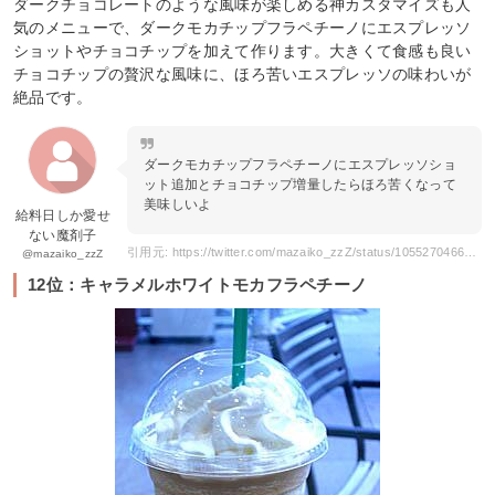
ダークチョコレートのような風味が楽しめる神カスタマイズも人
気のメニューで、ダークモカチップフラペチーノにエスプレッソ
ショットやチョコチップを加えて作ります。大きくて食感も良い
チョコチップの贅沢な風味に、ほろ苦いエスプレッソの味わいが
絶品です。
ダークモカチップフラペチーノにエスプレッソショ
ット追加とチョコチップ増量したらほろ苦くなって
美味しいよ
給料日しか愛せ
ない魔剤子
引用元: https://twitter.com/mazaiko_zzZ/status/1055270466284269568
@mazaiko_zzZ
12位：キャラメルホワイトモカフラペチーノ