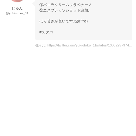
①バニラクリームフラペチーノ
じゅん
②エスプレッソショット追加。
@yukiotoko_11
ほろ苦さが良いですね(o^^o)
#スタバ
引用元: https://twitter.com/yukiotoko_11/status/1386225797451575296