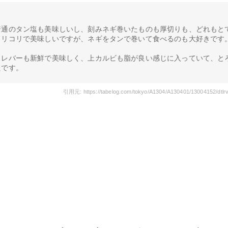
普通のタン塩も美味しいし、刻みネギ巻いたものも厚切りも、どれもと
コリコリで美味しいですが、ネギをタンで巻いて食べるのも大好きです
りレバーも新鮮で美味しく、上カルビも脂が良い感じに入っていて、と
たです。
引用元: https://tabelog.com/tokyo/A1304/A130401/13004152/dtlr