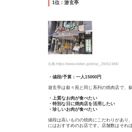
1位：游玄亭
出典:
https://www.ekiten.jp/shop_29452486/
・値段/予算：一人15000円
遊玄亭は叙々苑と同じ系列の焼肉店で、
・上質なお肉が食べたい
・特別な日に焼肉店を活用したい
・珍しいお肉が食べたい
値段は高いものの焼肉にこだわりがあり
にはおすすめのお店です。店舗数はそれ