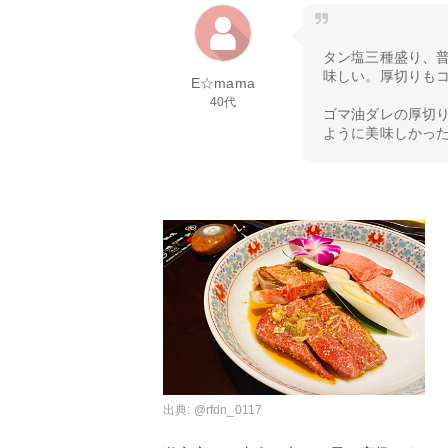
タン塩三種盛り、
味しい。厚切りも
E☆mama
40代
ゴマ油ダレの厚切
ように美味しかっ
出典:
@rfdn_0117