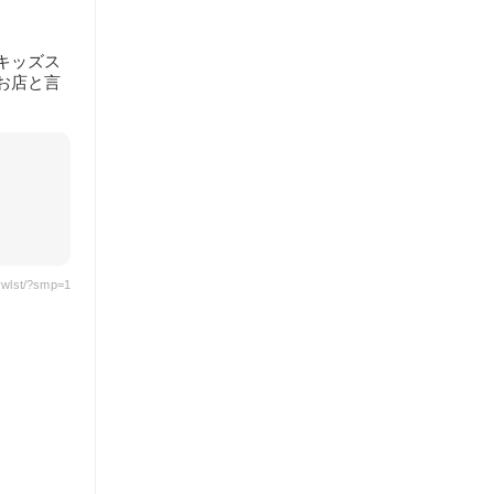
キッズス
お店と言
vwlst/?smp=1