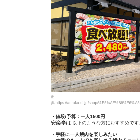
出
典:
https://anrakutei.jp/shop/%E5%AE%89%E6%A5%BD%E4%BA%AD%E3%80%80%E6%B0%B4%E6%88%B
・値段/予算：一人1500円
安楽亭は
以下のような方におすすめです
・手軽に一人焼肉を楽しみたい