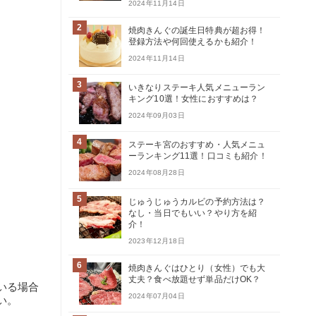
2024年11月14日
2
焼肉きんぐの誕生日特典が超お得！
登録方法や何回使えるかも紹介！
2024年11月14日
3
いきなりステーキ人気メニューラン
キング10選！女性におすすめは？
2024年09月03日
4
ステーキ宮のおすすめ・人気メニュ
ーランキング11選！口コミも紹介！
2024年08月28日
5
じゅうじゅうカルビの予約方法は？
なし・当日でもいい？やり方を紹
介！
2023年12月18日
6
焼肉きんぐはひとり（女性）でも大
丈夫？食べ放題せず単品だけOK？
いる場合
2024年07月04日
い。