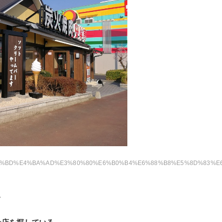
8%E5%8D%83%E6%B3%A2%E7%94%BA%E5%BA%97%E3%80%80%E3%83%AA%E3%83%8B%E3%83%A5%E3%83%BC%E3%82%A2%E3%83%AB%E3%82%AA%E3%83%BC%E3%83%97%E3%
。