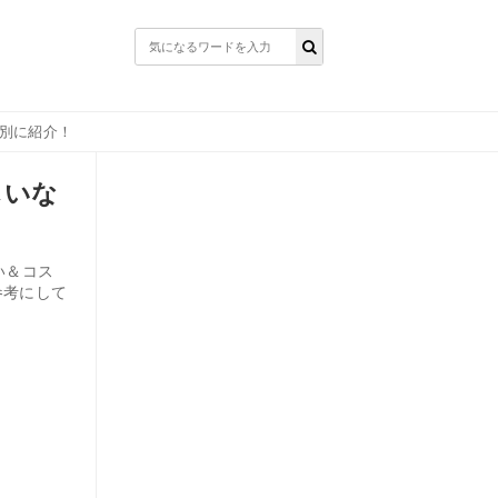
ど別に紹介！
しいな
い＆コス
参考にして