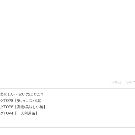
？美味しい・安いのはどこ？
TOP8【安い/コスパ編】
TOP8【高級/美味しい編】
グTOP4【一人利用編】