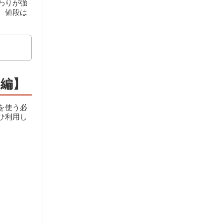
わりが強
。値段は
用編】
を使う必
ひ利用し