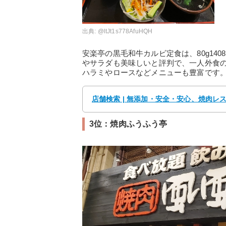
出典:
@ltJt1s778AfuHQH
安楽亭の黒毛和牛カルビ定食は、80g1
やサラダも美味しいと評判で、一人外食
ハラミやロースなどメニューも豊富です
店舗検索 | 無添加・安全・安心、焼肉レ
3位：焼肉ふうふう亭