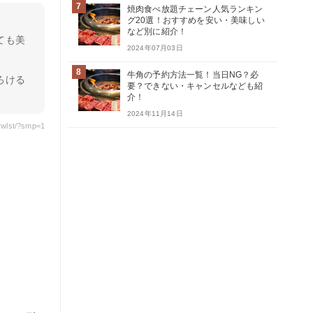
7
焼肉食べ放題チェーン人気ランキン
グ20選！おすすめを安い・美味しい
など別に紹介！
ても美
2024年07月03日
。
8
牛角の予約方法一覧！当日NG？必
ろける
要？できない・キャンセルなども紹
介！
2024年11月14日
vwlst/?smp=1