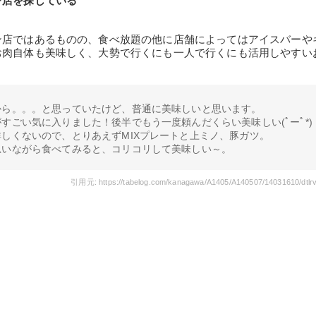
ン店を探している
ン店ではあるものの、食べ放題の他に店舗によってはアイスバーや
お肉自体も美味しく、大勢で行くにも一人で行くにも活用しやすい
から。。。と思っていたけど、普通に美味しいと思います。
すごい気に入りました！後半でもう一度頼んだくらい美味しい(ﾟーﾟ*)
しくないので、とりあえずMIXプレートと上ミノ、豚ガツ。
思いながら食べてみると、コリコリして美味しい～。
引用元: https://tabelog.com/kanagawa/A1405/A140507/14031610/dtlr