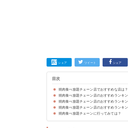
シェア
ツイート
シェア
目次
焼肉食べ放題チェーン店でおすすめな店は
焼肉食べ放題チェーン店のおすすめランキング
焼肉食べ放題チェーン店のおすすめランキング
8位：焼肉屋さかい
7位：情熱ホルモン
6位：すたみな太郎
5位：あみやき亭
4位：安安
3位：牛繁
2位：ワンカルビ
1位：焼肉きんぐ
焼肉食べ放題チェーン店のおすすめランキン
8位：清香園
7位：焼肉チャンピオン
6位：牛角
5位：炭火焼肉トラジ
4位：俺の焼肉
3位：食道園
2位：叙々苑
1位：游玄亭
焼肉食べ放題チェーンに行ってみては？
4位：安楽亭
3位：焼肉ふうふう亭
2位：ダイリキ
1位：焼肉ライク