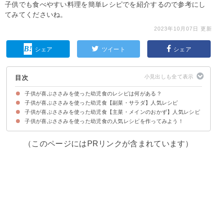
子供でも食べやすい料理を簡単レシピでを紹介するので参考にし
てみてくださいね。
2023年10月07日 更新
シェア
ツイート
シェア
目次
子供が喜ぶささみを使った幼児食のレシピは何がある？
子供が喜ぶささみを使った幼児食【副菜・サラダ】人気レシピ
子供が喜ぶささみを使った幼児食【主菜・メインのおかず】人気レシピ
①キャベツとささみのごま和え
②ささみときゅうりの中華サラダ
③彩り鮮やかコーンとささみの中華炒め
④しっとり柔らかいささみの棒棒鶏
⑤ささみとスナップエンドウのごま和え
⑥具沢山おからの煮物
⑦ささみとピーマンの醤油マヨネーズ炒め
子供が喜ぶささみを使った幼児食の人気レシピを作ってみよう！
①かつお香るささみのバター醤油ソテー
②カレー風味のささみせんべい
③にんにく香るささみのゴマ焼き
④エビチリ風ささみ炒め
⑤子供も食べやすいささみの大葉チーズつくね
⑥弁当の定番ささみの唐揚げ
⑦揚げないささみチーズフライ
⑧しっとり柔らかいささみチーズカツ
⑨2歳も喜ぶささみの唐揚げ
⑩弁当向きなはんぺんのささみナゲット
⑪野菜たっぷりささみチーズナゲット
⑫ささみのチーズピカタ
⑬ささみのカレー風味ピカタ
⑭手づかみで食べやすいささみのコーンフレーク揚げ
⑮ささみの焼き鳥風照り焼き
（このページにはPRリンクが含まれています）