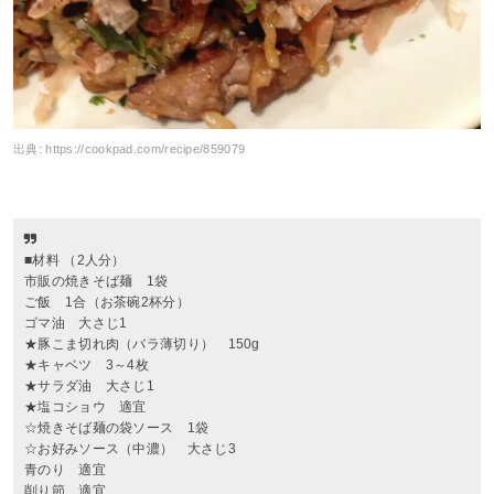
出典:
https://cookpad.com/recipe/859079
■材料 （2人分）
市販の焼きそば麺 1袋
ご飯 1合（お茶碗2杯分）
ゴマ油 大さじ1
★豚こま切れ肉（バラ薄切り） 150g
★キャベツ 3～4枚
★サラダ油 大さじ1
★塩コショウ 適宜
☆焼きそば麺の袋ソース 1袋
☆お好みソース（中濃） 大さじ3
青のり 適宜
削り節 適宜