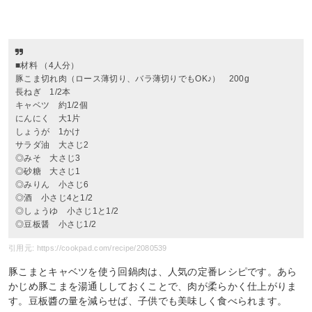
■材料 （4人分）
豚こま切れ肉（ロース薄切り、バラ薄切りでもOK♪） 200g
長ねぎ 1/2本
キャベツ 約1/2個
にんにく 大1片
しょうが 1かけ
サラダ油 大さじ2
◎みそ 大さじ3
◎砂糖 大さじ1
◎みりん 小さじ6
◎酒 小さじ4と1/2
◎しょうゆ 小さじ1と1/2
◎豆板醤 小さじ1/2
引用元: https://cookpad.com/recipe/2080539
豚こまとキャベツを使う回鍋肉は、人気の定番レシピです。あら
かじめ豚こまを湯通ししておくことで、肉が柔らかく仕上がりま
す。豆板醬の量を減らせば、子供でも美味しく食べられます。