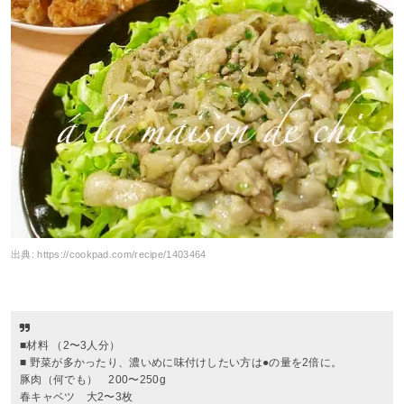
出典:
https://cookpad.com/recipe/1403464
■材料 （2〜3人分）
■ 野菜が多かったり、濃いめに味付けしたい方は●の量を2倍に。
豚肉（何でも） 200〜250g
春キャベツ 大2〜3枚