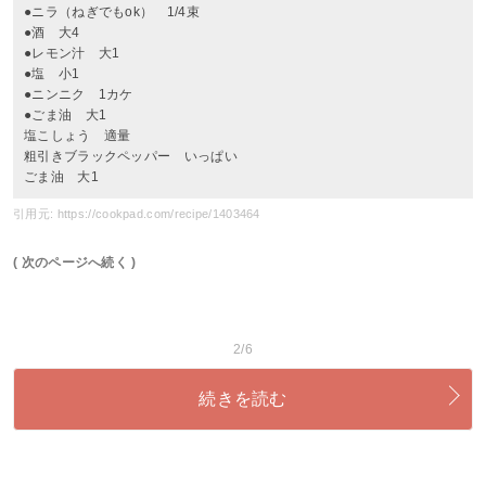
●ニラ（ねぎでもok） 1/4束
●酒 大4
●レモン汁 大1
●塩 小1
●ニンニク 1カケ
●ごま油 大1
塩こしょう 適量
粗引きブラックペッパー いっぱい
ごま油 大1
引用元: https://cookpad.com/recipe/1403464
( 次のページへ続く )
2/6
続きを読む