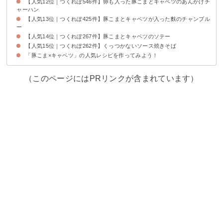
【人気12位｜つくれぽ546件】卵も入った豚こまとキャベツのあんかけチ
ャーハン
【人気13位｜つくれぽ425件】豚こまとキャベツが入った麩のチャンプル
ー
【人気14位｜つくれぽ267件】豚こまとキャベツのソテー
【人気15位｜つくれぽ262件】くっつかないソース焼きそば
「豚こま×キャベツ」の人気レシピを作ってみよう！
（このページにはPRリンクが含まれています）