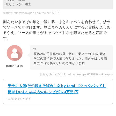
紅しょうが 適宜
引用元: https://cookpad.com/recipe/859079
刻んだやきそばの麺とご飯に豚こまとキャベツを合わせて、炒め
てソースで味付けます。豚ごまをカリカリにすると食感が楽しめ
るうえ、ソースの辛さがキャベツの甘さを際立たせると好評で
す。
夏休みの子供達のお昼ご飯に。業スーの1kgの焼き
そばの麺半分で大量に作りました。焼きそばより簡
単に作れて美味しいので助かります
bambi0415
引用元: https://cookpad.com/recipe/859079/tsukurepos
男子に人気(*^^)焼きそばめし✡ by terol 【クックパッド】
簡単おいしいみんなのレシピが373万品
出典: クックパッド