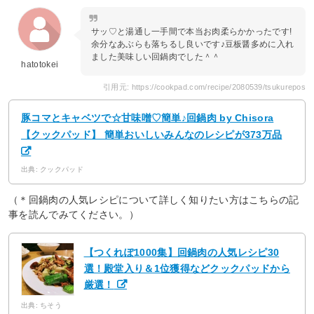
サッ♡と湯通し一手間で本当お肉柔らかかったです!
余分なあぶらも落ちるし良いです♪豆板醤多めに入れ
ました美味しい回鍋肉でした＾＾
hatotokei
引用元: https://cookpad.com/recipe/2080539/tsukurepos
豚コマとキャベツで☆甘味噌♡簡単♪回鍋肉 by Chisora
【クックパッド】 簡単おいしいみんなのレシピが373万品
出典: クックパッド
（＊回鍋肉の人気レシピについて詳しく知りたい方はこちらの記
事を読んでみてください。）
【つくれぽ1000集】回鍋肉の人気レシピ30
選！殿堂入り＆1位獲得などクックパッドから
厳選！
出典: ちそう