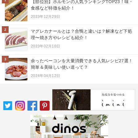
【部位別】ホルモンの人気ランキングTOP23！味・
食感など特徴を紹介！
2023年12月29日
2
マグレカナールとは？合鴨と違いは？解凍など下処
理〜焼き方やレシピも紹介！
2023年02月10日
3
余ったベーコンを大量消費できる人気レシピ27選！
簡単＆美味しい使い道って？
2024年04月12日