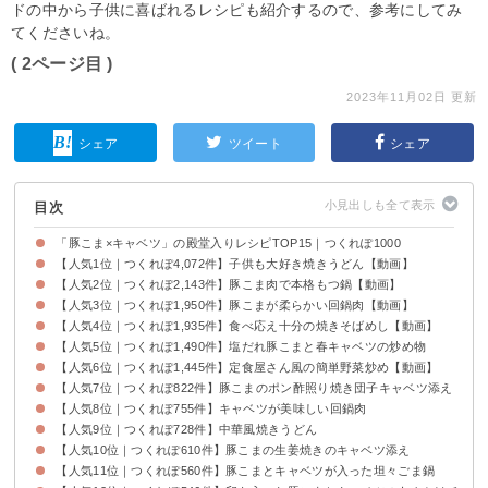
ドの中から子供に喜ばれるレシピも紹介するので、参考にしてみ
てくださいね。
( 2ページ目 )
2023年11月02日 更新
シェア
ツイート
シェア
目次
「豚こま×キャベツ」の殿堂入りレシピTOP15｜つくれぽ1000
【人気1位｜つくれぽ4,072件】子供も大好き焼きうどん【動画】
【人気2位｜つくれぽ2,143件】豚こま肉で本格もつ鍋【動画】
【人気3位｜つくれぽ1,950件】豚こまが柔らかい回鍋肉【動画】
【人気4位｜つくれぽ1,935件】食べ応え十分の焼きそばめし【動画】
【人気5位｜つくれぽ1,490件】塩だれ豚こまと春キャベツの炒め物
【人気6位｜つくれぽ1,445件】定食屋さん風の簡単野菜炒め【動画】
【人気7位｜つくれぽ822件】豚こまのポン酢照り焼き団子キャベツ添え
【人気8位｜つくれぽ755件】キャベツが美味しい回鍋肉
【人気9位｜つくれぽ728件】中華風焼きうどん
【人気10位｜つくれぽ610件】豚こまの生姜焼きのキャベツ添え
【人気11位｜つくれぽ560件】豚こまとキャベツが入った坦々ごま鍋