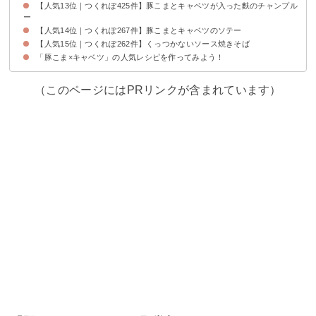
【人気13位｜つくれぽ425件】豚こまとキャベツが入った麩のチャンプル
ー
【人気14位｜つくれぽ267件】豚こまとキャベツのソテー
【人気15位｜つくれぽ262件】くっつかないソース焼きそば
「豚こま×キャベツ」の人気レシピを作ってみよう！
（このページにはPRリンクが含まれています）