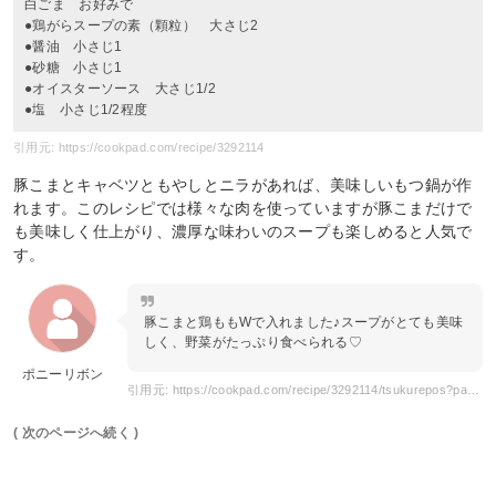
白ごま お好みで
●鶏がらスープの素（顆粒） 大さじ2
●醤油 小さじ1
●砂糖 小さじ1
●オイスターソース 大さじ1/2
●塩 小さじ1/2程度
引用元: https://cookpad.com/recipe/3292114
豚こまとキャベツともやしとニラがあれば、美味しいもつ鍋が作
れます。このレシピでは様々な肉を使っていますが豚こまだけで
も美味しく仕上がり、濃厚な味わいのスープも楽しめると人気で
す。
豚こまと鶏ももWで入れました♪スープがとても美味
しく、野菜がたっぷり食べられる♡
ポニーリボン
引用元: https://cookpad.com/recipe/3292114/tsukurepos?page=2
( 次のページへ続く )