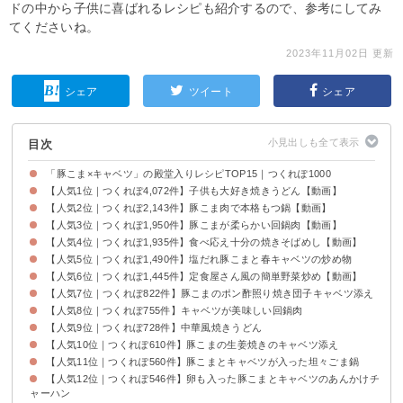
ドの中から子供に喜ばれるレシピも紹介するので、参考にしてみ
てくださいね。
2023年11月02日 更新
シェア
ツイート
シェア
目次
「豚こま×キャベツ」の殿堂入りレシピTOP15｜つくれぽ1000
【人気1位｜つくれぽ4,072件】子供も大好き焼きうどん【動画】
【人気2位｜つくれぽ2,143件】豚こま肉で本格もつ鍋【動画】
【人気3位｜つくれぽ1,950件】豚こまが柔らかい回鍋肉【動画】
【人気4位｜つくれぽ1,935件】食べ応え十分の焼きそばめし【動画】
【人気5位｜つくれぽ1,490件】塩だれ豚こまと春キャベツの炒め物
【人気6位｜つくれぽ1,445件】定食屋さん風の簡単野菜炒め【動画】
【人気7位｜つくれぽ822件】豚こまのポン酢照り焼き団子キャベツ添え
【人気8位｜つくれぽ755件】キャベツが美味しい回鍋肉
【人気9位｜つくれぽ728件】中華風焼きうどん
【人気10位｜つくれぽ610件】豚こまの生姜焼きのキャベツ添え
【人気11位｜つくれぽ560件】豚こまとキャベツが入った坦々ごま鍋
【人気12位｜つくれぽ546件】卵も入った豚こまとキャベツのあんかけチ
ャーハン