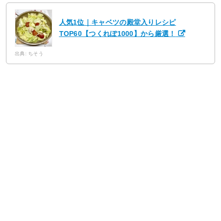
人気1位｜キャベツの殿堂入りレシピ
TOP60【つくれぽ1000】から厳選！
出典: ちそう