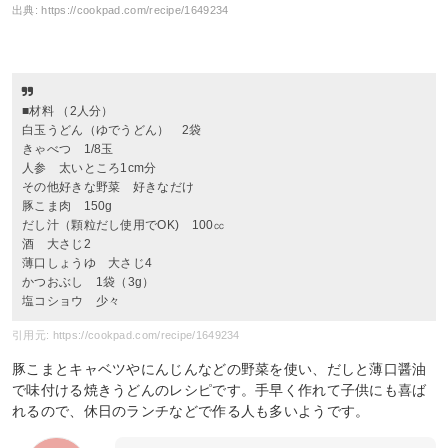
出典:
https://cookpad.com/recipe/1649234
■材料 （2人分）
白玉うどん（ゆでうどん） 2袋
きゃべつ 1/8玉
人参 太いところ1cm分
その他好きな野菜 好きなだけ
豚こま肉 150g
だし汁（顆粒だし使用でOK) 100㏄
酒 大さじ2
薄口しょうゆ 大さじ4
かつおぶし 1袋（3g）
塩コショウ 少々
引用元: https://cookpad.com/recipe/1649234
豚こまとキャベツやにんじんなどの野菜を使い、だしと薄口醤油
で味付ける焼きうどんのレシピです。手早く作れて子供にも喜ば
れるので、休日のランチなどで作る人も多いようです。