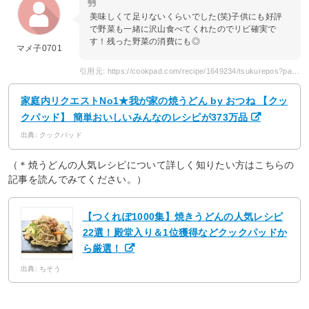
美味しくて足りないくらいでした(笑)子供にも好評
で野菜も一緒に沢山食べてくれたのでリピ確実で
す！残った野菜の消費にも◎
マメ子0701
引用元: https://cookpad.com/recipe/1649234/tsukurepos?page=2
家庭内リクエストNo1★我が家の焼うどん by おつね 【クッ
クパッド】 簡単おいしいみんなのレシピが373万品
出典: クックパッド
（＊焼うどんの人気レシピについて詳しく知りたい方はこちらの
記事を読んでみてください。）
【つくれぽ1000集】焼きうどんの人気レシピ
22選！殿堂入り＆1位獲得などクックパッドか
ら厳選！
出典: ちそう