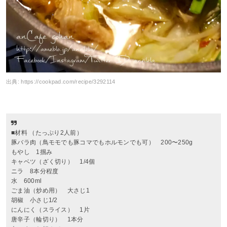
出典:
https://cookpad.com/recipe/3292114
■材料 （たっぷり2人前）
豚バラ肉（鳥モモでも豚コマでもホルモンでも可） 200〜250g
もやし 1掴み
キャベツ（ざく切り） 1/4個
ニラ 8本分程度
水 600ml
ごま油（炒め用） 大さじ1
胡椒 小さじ1/2
にんにく（スライス） 1片
唐辛子（輪切り） 1本分