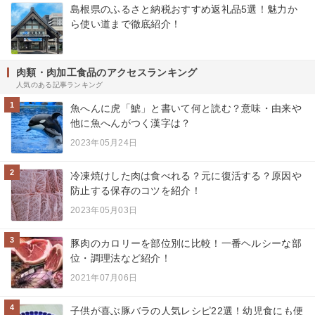
島根県のふるさと納税おすすめ返礼品5選！魅力か
ら使い道まで徹底紹介！
肉類・肉加工食品のアクセスランキング
人気のある記事ランキング
1
魚へんに虎「鯱」と書いて何と読む？意味・由来や
他に魚へんがつく漢字は？
2023年05月24日
2
冷凍焼けした肉は食べれる？元に復活する？原因や
防止する保存のコツを紹介！
2023年05月03日
3
豚肉のカロリーを部位別に比較！一番ヘルシーな部
位・調理法など紹介！
2021年07月06日
4
子供が喜ぶ豚バラの人気レシピ22選！幼児食にも便