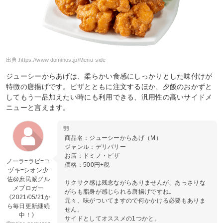
出典:
https://www.dominos.jp/Menu-side
ジューシーからあげは、柔らかい食感にしっかりとした味付けが
特徴の唐揚げです。ピザとともに注文するほか、夕飯のおかずと
してもう一品加えたい時にも利用できる、汎用性の高いサイドメ
ニューと言えます。
商品名：ジューシーからあげ（M）
ジャンル：デリバリー
お店：ドミノ・ピザ
ノーラ=ラビ=ユ
価格：500円+税
ヅキ=シオン少
佐@庶民派グル
サクサク感は残念ながらありませんが、あっさりな
メブロガー
がらも脂身が感じられる唐揚げですね。
《2021/05/21か
元々、味がついてますので何かかける必要もありま
ら毎日更新継続
せん。
中！》
サイドとしてオススメの1つかと。