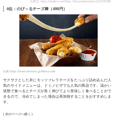
引用元: https://twitter.com/Nao_Tokyonian/status/1210792857637797888
4位：のび～るチーズ棒（499円）
出典:
https://www.dominos.jp/Menu-side
サクサクとした衣にモッツァレラチーズをたっぷり詰め込んだ人
気のサイドメニューは、ドミノピザでも人気の商品です。温かい
状態で食べるとチーズが長く伸びてより美味しく食べることがで
きるので、冷めてしまった場合は再加熱することをおすすめしま
す。
( 次のページへ続く )