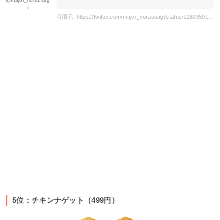
@major_norausag
i
引用元: https://twitter.com/major_norausagi/status/1280350194341535744
5位：チキンナゲット（499円）