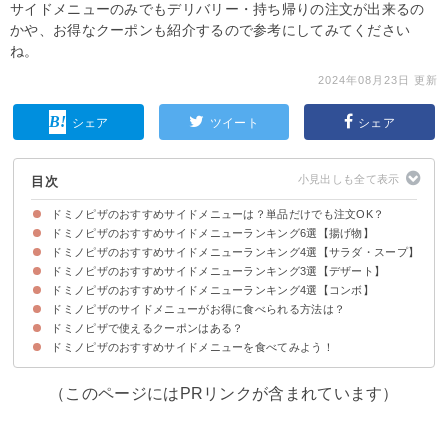
サイドメニューのみでもデリバリー・持ち帰りの注文が出来るの
かや、お得なクーポンも紹介するので参考にしてみてください
ね。
2024年08月23日 更新
シェア
ツイート
シェア
目次
ドミノピザのおすすめサイドメニューは？単品だけでも注文OK？
ドミノピザのおすすめサイドメニューランキング6選【揚げ物】
ドミノピザはサイドメニューのみでもデリバリー・持ち帰りが出来る
ドミノピザのおすすめサイドメニューランキング4選【サラダ・スープ】
6位：ジューシーからあげ（599円）
5位：チキンナゲット（499円）
4位：のび～るチーズ棒（499円）
3位：チリガーリックポテト（399円）
2位：バッファローウイング（599円）
1位：ポテトフライ（399円）
ドミノピザのおすすめサイドメニューランキング3選【デザート】
4位：シーザーサラダ（520円）
3位：グリーンサラダ～サウザン～（470円）
2位：ミネストローネ（420円）
1位：クラムチャウダー（420円）
ドミノピザのおすすめサイドメニューランキング4選【コンボ】
3位：焼きたてプチパンケーキ（420円）
2位：焼きたてカスタードパイ（420円）
1位：エッグタルト（320円）
ドミノピザのサイドメニューがお得に食べられる方法は？
4位：オールスターコンボファミリーサイズ（999円）
3位：ポテナゲ（550円）
2位：ポテから（599円）
1位：ポテチキ（599円）
ドミノピザで使えるクーポンはある？
「お好きなサイドメニュー2品」のセット
ドミノピザのおすすめサイドメニューを食べてみよう！
（このページにはPRリンクが含まれています）