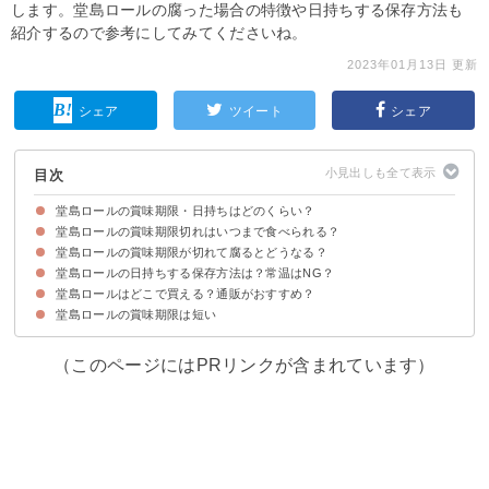
します。堂島ロールの腐った場合の特徴や日持ちする保存方法も
紹介するので参考にしてみてくださいね。
2023年01月13日 更新
シェア
ツイート
シェア
目次
堂島ロールの賞味期限・日持ちはどのくらい？
堂島ロールの賞味期限切れはいつまで食べられる？
堂島ロールの賞味期限は冷蔵で購入の翌日
堂島ロールは冷凍すれば1ヶ月日持ちする
堂島ロールの賞味期限が切れて腐るとどうなる？
賞味期限の定義
賞味期限切れでも腐っていなければ食べられる
堂島ロールの日持ちする保存方法は？常温はNG？
①においの特徴
②見た目・触った際の特徴
③味わいの特徴
堂島ロールはどこで買える？通販がおすすめ？
長期保存するなら冷凍がおすすめ
堂島ロールの解凍方法
堂島ロールの賞味期限は短い
堂島ロールが手に入る場所
通販での購入もおすすめ！
（このページにはPRリンクが含まれています）