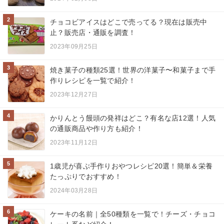
2
チョコビアイスはどこで売ってる？現在は販売中
止？販売店・通販を調査！
2023年09月25日
3
焼き菓子の種類25選！世界の洋菓子〜和菓子まで手
作りレシピを一覧で紹介！
2023年12月27日
4
かりんとう饅頭の発祥はどこ？有名な店12選！人気
の通販商品や作り方も紹介！
2023年11月12日
5
1歳児が喜ぶ手作りおやつレシピ20選！簡単＆栄養
たっぷりでおすすめ！
2024年03月28日
6
ケーキの名前｜全50種類を一覧で！チーズ・チョコ