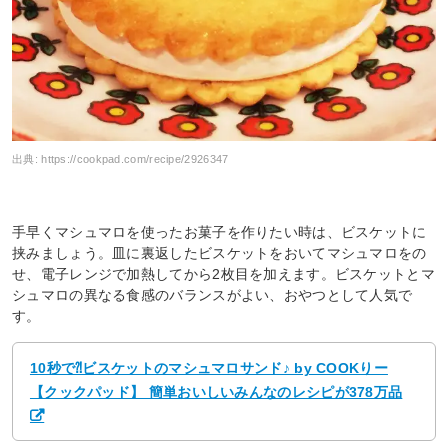
出典:
https://cookpad.com/recipe/2926347
手早くマシュマロを使ったお菓子を作りたい時は、ビスケットに
挟みましょう。皿に裏返したビスケットをおいてマシュマロをの
せ、電子レンジで加熱してから2枚目を加えます。ビスケットとマ
シュマロの異なる食感のバランスがよい、おやつとして人気で
す。
10秒で⁈ビスケットのマシュマロサンド♪ by COOKりー
【クックパッド】 簡単おいしいみんなのレシピが378万品