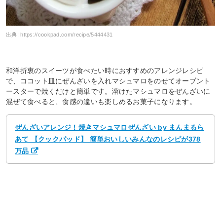
出典:
https://cookpad.com/recipe/5444431
和洋折衷のスイーツが食べたい時におすすめのアレンジレシピ
で、ココット皿にぜんざいを入れマシュマロをのせてオーブント
ースターで焼くだけと簡単です。溶けたマシュマロをぜんざいに
混ぜて食べると、食感の違いも楽しめるお菓子になります。
ぜんざいアレンジ！焼きマシュマロぜんざい by まんまるら
あて 【クックパッド】 簡単おいしいみんなのレシピが378
万品