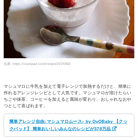
出典:
https://cookpad.com/recipe/2074860
マシュマロに牛乳を加えて電子レンジで加熱するだけと、簡単に
作れるアレンジレシピとして人気です。マシュマロが溶けたらい
ちごや抹茶、コーヒーを加えると風味が変わり、おしゃれなおや
つとして喜ばれます。
簡単アレンジ自由♪マシュマロムース♪ by OvOBaby 【クッ
クパッド】 簡単おいしいみんなのレシピが378万品