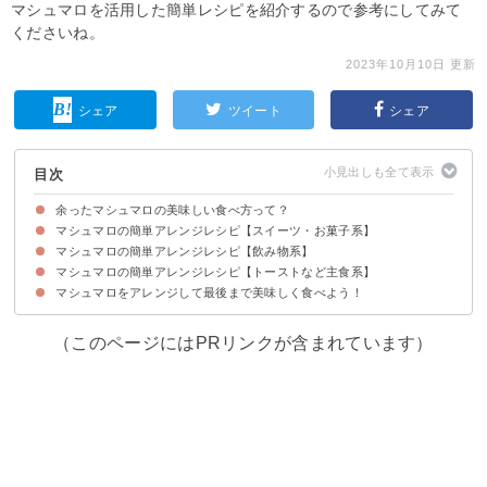
マシュマロを活用した簡単レシピを紹介するので参考にしてみて
くださいね。
2023年10月10日 更新
シェア
ツイート
シェア
目次
余ったマシュマロの美味しい食べ方って？
マシュマロの簡単アレンジレシピ【スイーツ・お菓子系】
マシュマロの簡単アレンジレシピ【飲み物系】
①マシュマロのババロア風ムース
②マシュマロのぜんざい
③マシュマロのビスケットサンド
④マシュマロを使ったスモアクッキー
⑤マシュマロアイス
⑥ヨーグルトを使ったマシュマロレアチーズケーキ
⑦マシュマロのジョーとケーキ ニュージーランド風
⑧チョコマシュマロのロリポップ
⑨マシュマロで美味しいホワイトチョコファッジ
⑩マシュマロ入りオレオパウンドケーキ
マシュマロの簡単アレンジレシピ【トーストなど主食系】
①マシュマロ入りホットミルク
②マシュマロココア
③マシュマロが入ったはちみつレモン
④マシュマロ入りコーヒー甘酒
⑤マシュマロ入り豆乳紅茶
⑥マシュマロ入り青汁ドリンク
マシュマロをアレンジして最後まで美味しく食べよう！
①マシュマロとチョコレートのトースト
②マシュマロのクロワッサンサンド
③マシュマロのピザ
④マシュマロをサンドしたフレンチトースト
⑤マシュマロが入った簡単パン
⑥マシュマロが美味しいチーズトースト
（このページにはPRリンクが含まれています）