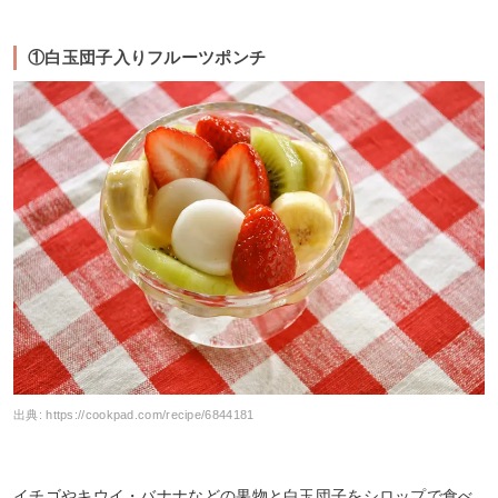
①白玉団子入りフルーツポンチ
出典:
https://cookpad.com/recipe/6844181
イチゴやキウイ・バナナなどの果物と白玉団子をシロップで食べ