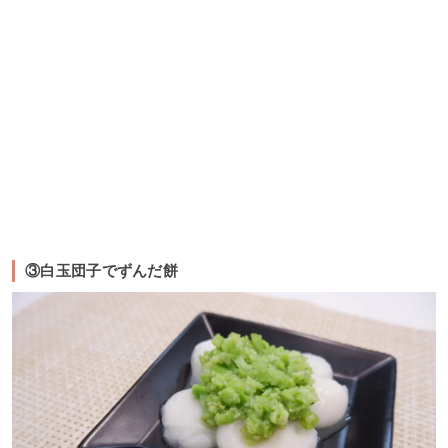
③白玉団子でずんだ餅