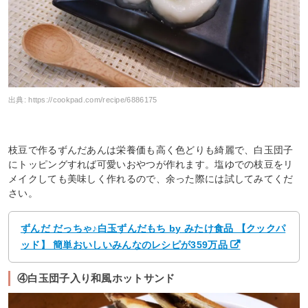
出典:
https://cookpad.com/recipe/6886175
枝豆で作るずんだあんは栄養価も高く色どりも綺麗で、白玉団子
にトッピングすれば可愛いおやつが作れます。塩ゆでの枝豆をリ
メイクしても美味しく作れるので、余った際には試してみてくだ
さい。
ずんだ だっちゃ♪白玉ずんだもち by みたけ食品 【クックパ
ッド】 簡単おいしいみんなのレシピが359万品
④白玉団子入り和風ホットサンド