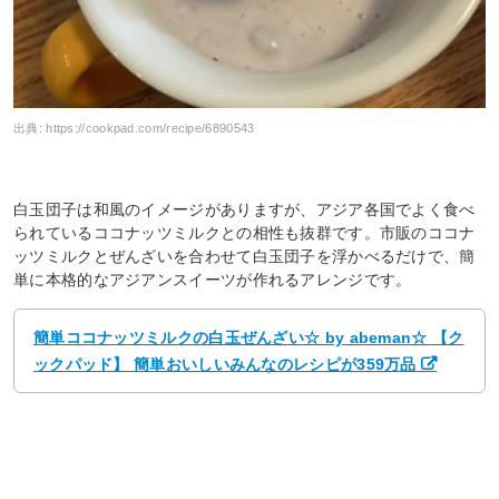
出典:
https://cookpad.com/recipe/6890543
白玉団子は和風のイメージがありますが、アジア各国でよく食べ
られているココナッツミルクとの相性も抜群です。市販のココナ
ッツミルクとぜんざいを合わせて白玉団子を浮かべるだけで、簡
単に本格的なアジアンスイーツが作れるアレンジです。
簡単ココナッツミルクの白玉ぜんざい☆ by abeman☆ 【ク
ックパッド】 簡単おいしいみんなのレシピが359万品