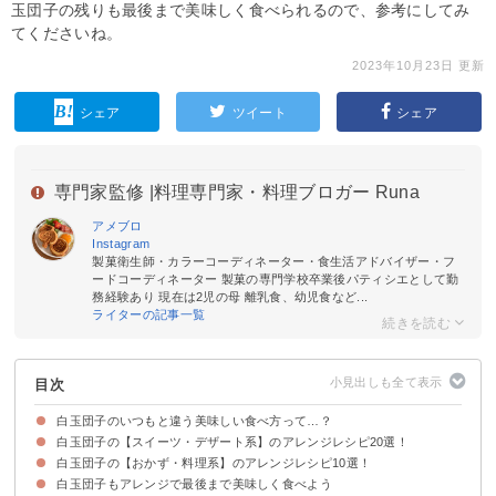
玉団子の残りも最後まで美味しく食べられるので、参考にしてみ
てくださいね。
2023年10月23日 更新
シェア
ツイート
シェア
専門家監修 |
料理専門家・料理ブロガー Runa
アメブロ
Instagram
製菓衛生師・カラーコーディネーター・食生活アドバイザー・フ
ードコーディネーター 製菓の専門学校卒業後パティシエとして勤
務経験あり 現在は2児の母 離乳食、幼児食など...
ライターの記事一覧
目次
白玉団子のいつもと違う美味しい食べ方って…？
白玉団子の【スイーツ・デザート系】のアレンジレシピ20選！
白玉団子の【おかず・料理系】のアレンジレシピ10選！
①白玉団子入りフルーツポンチ
②ココナッツミルクの白玉ぜんざい
③白玉団子でずんだ餅
④白玉団子入り和風ホットサンド
⑤白玉団子のパンナコッタ
⑥洋風みたらし白玉団子
⑦焼きバナナとキャラメルの白玉団子
⑧きなこの白玉串団子
⑨抹茶白玉ぜんざい
⑩白玉団子のカフェオレプリン
⑪さつまいも入りのお汁粉
⑫アイスと白玉団子の和風抹茶パフェ
⑬八つ橋風白玉団子
⑭ベトナムぜんざい
⑮白玉団子入り和風クレープ
⑯モーモーチャーチャー
⑰クリーム白玉あんみつ
⑱白玉団子のかぼちゃあん
⑲白玉団子の黒ごま汁粉
⑳白味噌仕立てのみたらし白玉団子
白玉団子もアレンジで最後まで美味しく食べよう
①白玉団子の味噌汁
②白玉団子入りお好み焼き
③白玉団子の豚肉巻き
④かぼちゃのミートグラタン
⑤トッポギ風アレンジ白玉団子
⑥白玉団子入りポトフ
⑦白玉団子入りコーンスープ
⑧白玉団子のごま和え
⑨白玉のベーコンチーズ乗せ
⑩白玉団子入り中華スープ