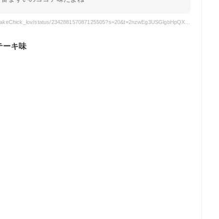
引用元: https://twitter.com/SyakeChick_lov/status/234288157087125505?s=20&t=2nzwEg3USGlgbHpQXpKaIg
テーキ味