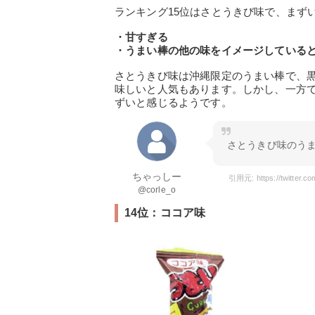
ランキング15位はさとうきび味で、まず
・甘すぎる
・うまい棒の他の味をイメージしている
さとうきび味は沖縄限定のうまい棒で、
味しいと人気もあります。しかし、一方
ずいと感じるようです。
さとうきび味のう
ちゃっしー
引用元: https://twitter.
@corle_o
14位：ココア味