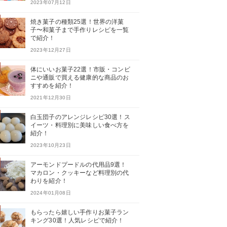
2023年07月12日
焼き菓子の種類25選！世界の洋菓
子〜和菓子まで手作りレシピを一覧
で紹介！
2023年12月27日
体にいいお菓子22選！市販・コンビ
ニや通販で買える健康的な商品のお
すすめを紹介！
2021年12月30日
白玉団子のアレンジレシピ30選！ス
イーツ・料理別に美味しい食べ方を
紹介！
2023年10月23日
アーモンドプードルの代用品9選！
マカロン・クッキーなど料理別の代
わりを紹介！
2024年01月08日
もらったら嬉しい手作りお菓子ラン
キング30選！人気レシピで紹介！