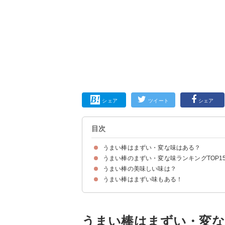
シェア
ツイート
シェア
目次
うまい棒はまずい・変な味はある？
うまい棒のまずい・変な味ランキングTOP1
うまい棒の美味しい味は？
15位：さとうきび味
14位：ココア味
13位：プレミアムうまい棒 和風ステーキ味
12位：エビマヨネーズ味
11位：モッツアレラチーズ＆カマンベールチー
10位：シュガーラスク味
9位：とんかつソース味
8位：テリヤキバーガー味
7位：レモン味
6位：ドラゴン味
5位：チキンカレー味
4位：やきとり味
3位：なっとう味
2位：ピザ味
1位：牛タン塩味
うまい棒はまずい味もある！
5位：サラミ味
4位：たこ焼味
3位：チーズ味
2位：めんたい味
1位：コーンポタージュ味
うまい棒はまずい・変な