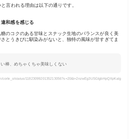
いと言われる理由は以下の通りです。
と違和感を感じる
黒糖のコクのある甘味とスナック生地のバランスが良く美
でさとうきびに馴染みがないと、独特の風味が甘すぎてま
まい棒、めちゃくちゃ美味しくない
com/corle_o/status/1182309920135213056?s=20&t=2nzwEg3USGlgbHpQXpKaIg