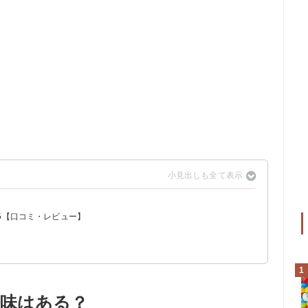
5【口コミ・レビュー】
ズ味
1
味はある？