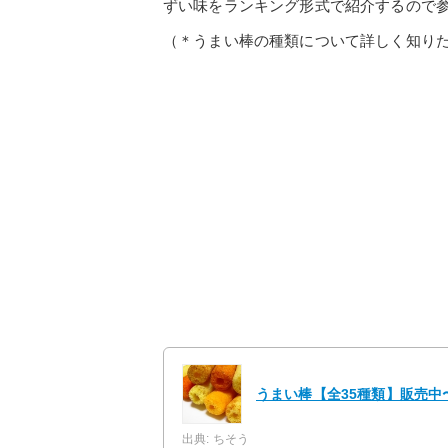
ずい味をランキング形式で紹介するので
（＊うまい棒の種類について詳しく知り
うまい棒【全35種類】販売
出典: ちそう