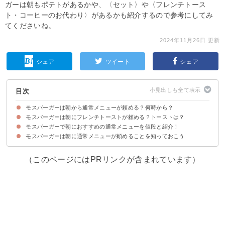
ガーは朝もポテトがあるかや、〈セット〉や〈フレンチトース
ト・コーヒーのお代わり〉があるかも紹介するので参考にしてみ
てくださいね。
2024年11月26日 更新
シェア
ツイート
シェア
目次
モスバーガーは朝から通常メニューが頼める？何時から？
モスバーガーは朝にフレンチトーストが頼める？トーストは？
モスバーガーは朝から通常メニューが頼める店舗と頼めない店舗がある
モスバーガーで朝から通常メニューが頼める店舗を調べる方法
モスバーガーの営業時間は09:00～20:00
モスバーガーで朝におすすめの通常メニューを値段と紹介！
モスバーガーのフレンチトーストは現在終了している
モスバーガーのトーストもなくなった
モスバーガーはコーヒーのお代わりが100円で出来ることも知っておこう
モスバーガーは朝に通常メニューが頼めることを知っておこう
①フレンチフライポテト（240円～）
②テリヤキバーガーレギュラーセット（880円）
③とびきりトマト&レタスレギュラーセット（1000円）
（このページにはPRリンクが含まれています）