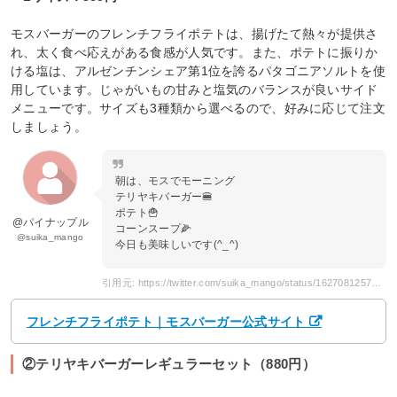
モスバーガーのフレンチフライポテトは、揚げたて熱々が提供さ
れ、太く食べ応えがある食感が人気です。また、ポテトに振りか
ける塩は、アルゼンチンシェア第1位を誇るパタゴニアソルトを使
用しています。じゃがいもの甘みと塩気のバランスが良いサイド
メニューです。サイズも3種類から選べるので、好みに応じて注文
しましょう。
朝は、モスでモーニング
テリヤキバーガー🍔
ポテト🍟
@パイナップル
コーンスープ🌽
@suika_mango
今日も美味しいです(^_^)
引用元: https://twitter.com/suika_mango/status/1627081257808191488?s=20
フレンチフライポテト｜モスバーガー公式サイト
②テリヤキバーガーレギュラーセット（880円）