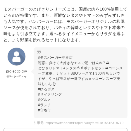
モスバーガーのとびきりシリーズには、国産の肉を100%使用して
いるのが特徴です。また、新鮮なレタスやトマトのみずみずしさ
も人気です。ハンバーガーには、モスバーガーオリジナルの和風
ソースが使用されており、パティの旨味とレタスやトマト本来の
味をより引き立てます。選べるサイドメニューからサラダを選ぶ
と、より野菜を摂れるセットになります。
#モスバーガー守谷店
誘惑に負けて大好きなモスで朝ごはん☕🍞🌄
とびきりトマト&レタス🍅🥬ポテトセット➡️コーンス
project.bicky
ープ変更、ナゲットBBQソースで1,300円ちょいで
@ProjectBicky
すが、やっぱモスが一番ですね☺️✨コーンスープ美
味しいし👌
#ゆるポタ
#サイクリング
#グルメ
#ランチ
#守谷市
引用元: https://twitter.com/ProjectBicky/status/1561531977949319169?s=20