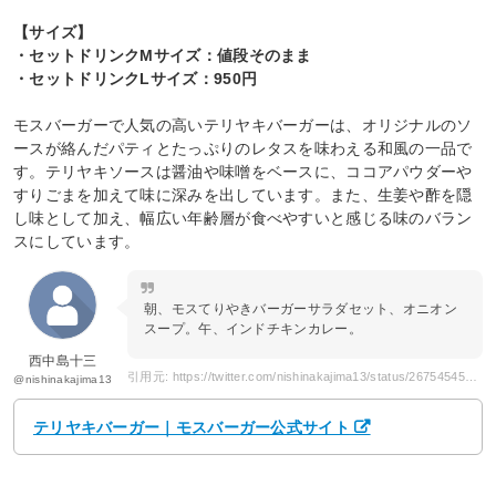
【サイズ】
・セットドリンクMサイズ：値段そのまま
・セットドリンクLサイズ：950円
モスバーガーで人気の高いテリヤキバーガーは、オリジナルのソ
ースが絡んだパティとたっぷりのレタスを味わえる和風の一品で
す。テリヤキソースは醤油や味噌をベースに、ココアパウダーや
すりごまを加えて味に深みを出しています。また、生姜や酢を隠
し味として加え、幅広い年齢層が食べやすいと感じる味のバラン
スにしています。
朝、モスてりやきバーガーサラダセット、オニオン
スープ。午、インドチキンカレー。
西中島十三
引用元: https://twitter.com/nishinakajima13/status/267545450746376192?s=20
@nishinakajima13
テリヤキバーガー｜モスバーガー公式サイト