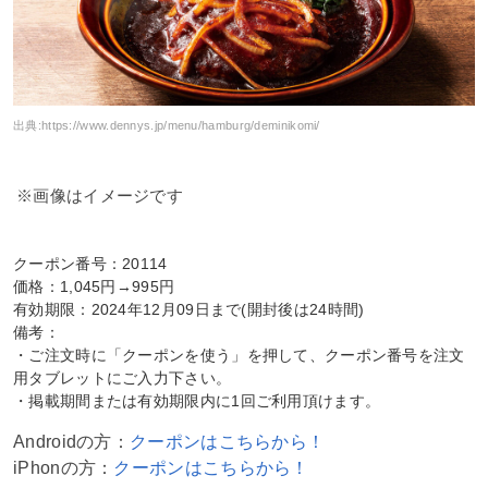
出典:
https://www.dennys.jp/menu/hamburg/deminikomi/
※画像はイメージです
クーポン番号：20114
価格：1,045円→995円
有効期限：2024年12月09日まで(開封後は24時間)
備考：
・ご注文時に「クーポンを使う」を押して、クーポン番号を注文
用タブレットにご入力下さい。
・掲載期間または有効期限内に1回ご利用頂けます。
Androidの方：
クーポンはこちらから！
iPhonの方：
クーポンはこちらから！