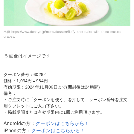
出典:
https://www.dennys.jp/menu/dessert/fluffy-shortcake-with-shine-muscat-
grapes/
※画像はイメージです
クーポン番号：60282
価格：1,034円→984円
有効期限：2024年11月06日まで(開封後は24時間)
備考：
・ご注文時に「クーポンを使う」を押して、クーポン番号を注文
用タブレットにご入力下さい。
・掲載期間または有効期限内に1回ご利用頂けます。
Androidの方：
クーポンはこちらから！
iPhonの方：
クーポンはこちらから！