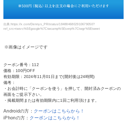
出典:
https://x.com/Dennys_PR/status/1848846802910679050?
ref_src=twsrc%5Egoogle%7Ctwcamp%5Eserp%7Ctwgr%5Etweet
※画像はイメージです
クーポン番号：112
価格：100円OFF
有効期限：2024年11月01日まで(開封後は24時間)
備考：
・お会計時に「クーポンを使う」を押して、開封済みクーポンの
画面をご提示下さい。
・掲載期間または有効期限内に1回ご利用頂けます。
Androidの方：
クーポンはこちらから！
iPhonの方：
クーポンはこちらから！