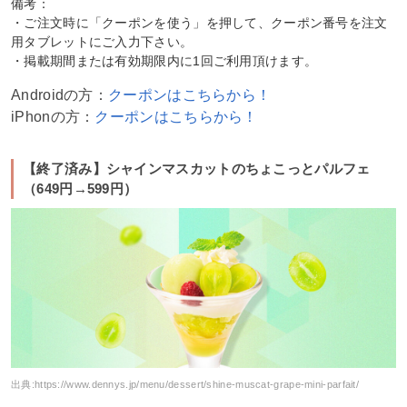
備考：
・ご注文時に「クーポンを使う」を押して、クーポン番号を注文
用タブレットにご入力下さい。
・掲載期間または有効期限内に1回ご利用頂けます。
Androidの方：
クーポンはこちらから！
iPhonの方：
クーポンはこちらから！
【終了済み】シャインマスカットのちょこっとパルフェ
（649円→599円）
出典:
https://www.dennys.jp/menu/dessert/shine-muscat-grape-mini-parfait/