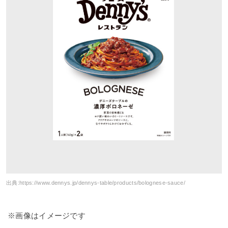
出典:
https://www.dennys.jp/dennys-table/products/bolognese-sauce/
※画像はイメージです