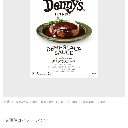
出典:
https://www.dennys.jp/dennys-table/products/demi-glace-sauce/
※画像はイメージです