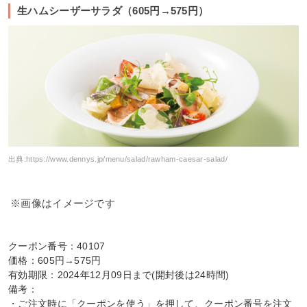
生ハムシーザーサラダ（605円→575円）
出典:
https://www.dennys.jp/menu/salad/rawham-caesar-salad/
※画像はイメージです
クーポン番号：40107
価格：605円→575円
有効期限：2024年12月09日まで(開封後は24時間)
備考：
・ご注文時に「クーポンを使う」を押して、クーポン番号を注文