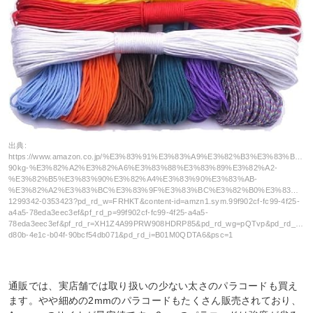
出典:
https://www.amazon.co.jp/%E3%83%91%E3%83%A9%E3%82%B3%E3%83%BC%
90kg-%E3%82%A2%E3%82%A6%E3%83%88%E3%83%89%E3%82%A2-
%E3%82%B5%E3%83%90%E3%82%A4%E3%83%90%E3%83%AB-
%E3%82%A2%E3%83%BC%E3%83%9F%E3%83%BC%E3%82%B0%E3%83%AA%E3%83
1299342-0353423?pd_rd_w=FRHKT&content-id=amzn1.sym.99f902cf-fc99-4f25-
a4a5-78eda3eec3ef&pf_rd_p=99f902cf-fc99-4f25-a4a5-
78eda3eec3ef&pf_rd_r=XH1Z4A99PRW908HDRP85&pd_rd_wg=pQTvp&pd_rd_r=bd
d80b-4e1c-b04f-90bcf54db071&pd_rd_i=B01M0QDTA6&psc=1
通販では、実店舗では取り扱いの少ない太さのパラコードも買え
ます。やや細めの2mmのパラコードもたくさん販売されており、