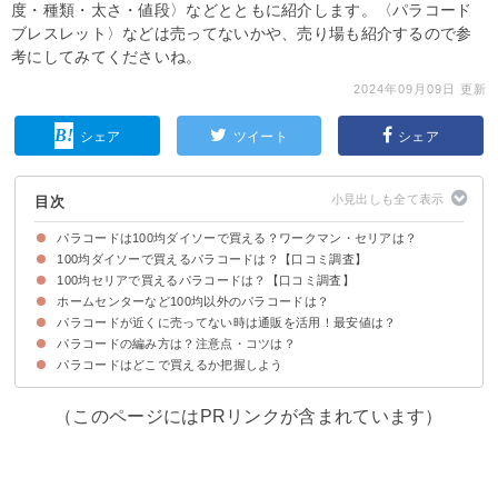
度・種類・太さ・値段〉などとともに紹介します。〈パラコード
ブレスレット〉などは売ってないかや、売り場も紹介するので参
考にしてみてくださいね。
2024年09月09日 更新
シェア
ツイート
シェア
目次
パラコードは100均ダイソーで買える？ワークマン・セリアは？
100均ダイソーで買えるパラコードは？【口コミ調査】
パラコードの売ってる場所・販売店一覧
パラコードの売り場・コーナーはどこ？
100均セリアで買えるパラコードは？【口コミ調査】
100均ダイソーはパラコードブレスレットのみ販売している
ホームセンターなど100均以外のパラコードは？
①パラコード 平タイプ(税込110円)」
②パラコード 細タイプ(税込110円)
③パラコードキーホルダー(税込110円)
パラコードが近くに売ってない時は通販を活用！最安値は？
①カインズ(最安値:税込448円)
②ワークマン(最安値:税込350円)
③コーナン(最安値:税込374円)
④コメリ(最安値:税込498円）
⑤ユザワヤ(最安値:税込150円）
パラコードの編み方は？注意点・コツは？
①Amazon｜パラコード 2mm×30ｍ(624円)
②楽天市場｜パラコード 4mm×1ｍ毎(66円)
③楽天市場｜DaLaCa パラコード 5mm×50ｍ(2380円)
パラコードはどこで買えるか把握しよう
（このページにはPRリンクが含まれています）