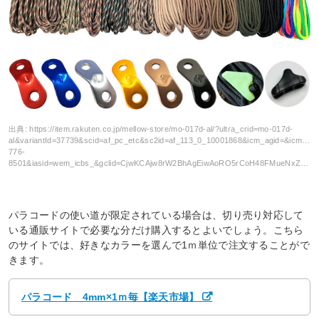
出典:
https://item.rakuten.co.jp/mellow-store/mo-017d-al/?ultra_crid=mo-017d-
al&variantId=37739&scid=af_pc_etc&sc2id=af_113_0_10001868&icm_agid=&icm_ci
776-
8501&iasid=wem_icbs_&gclid=CjwKCAjw8rW2BhAgEiwAoRO5rCoH48FMueNxZ7RJ8GP4ESufhYpFpUsR5GkrPNyh4RuEOt0TVHIGtBoCYTcQAvD_BwE
パラコードの使い道が限定されている場合は、切り売り対応して
いる通販サイトで必要な分だけ購入するとよいでしょう。こちら
のサイトでは、好きなカラーを選んで1ｍ単位で注文することがで
きます。
パラコード 4mm×1ｍ毎【楽天市場】