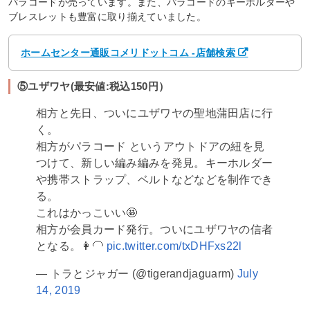
パラコードが売っています。また、パラコードのキーホルダーや
ブレスレットも豊富に取り揃えていました。
ホームセンター通販コメリドットコム -店舗検索
⑤ユザワヤ(最安値:税込150円）
相方と先日、ついにユザワヤの聖地蒲田店に行
く。
相方がパラコード というアウトドアの紐を見
つけて、新しい編み編みを発見。キーホルダー
や携帯ストラップ、ベルトなどなどを制作でき
る。
これはかっこいい🤩
相方が会員カード発行。ついにユザワヤの信者
となる。👩‍🦲
pic.twitter.com/txDHFxs22l
— トラとジャガー (@tigerandjaguarm)
July
14, 2019