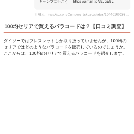
キャンプに行こう！ https://amzn.to/3zJqE8L
引用元: https://x.com/Camping_takuzo/status/1544616629946175488
100均セリアで買えるパラコードは？【口コミ調査】
ダイソーではブレスレットしか取り扱っていませんが、100均の
セリアではどのようなパラコードを販売しているのでしょうか。
ここからは、100均のセリアで買えるパラコードを紹介します。