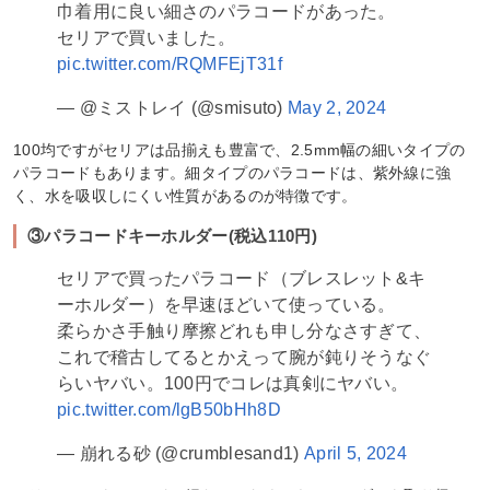
巾着用に良い細さのパラコードがあった。
セリアで買いました。
pic.twitter.com/RQMFEjT31f
— @ミストレイ (@smisuto)
May 2, 2024
100均ですがセリアは品揃えも豊富で、2.5mm幅の細いタイプの
パラコードもあります。細タイプのパラコードは、紫外線に強
く、水を吸収しにくい性質があるのが特徴です。
③パラコードキーホルダー(税込110円)
セリアで買ったパラコード（ブレスレット&キ
ーホルダー）を早速ほどいて使っている。
柔らかさ手触り摩擦どれも申し分なさすぎて、
これで稽古してるとかえって腕が鈍りそうなぐ
らいヤバい。100円でコレは真剣にヤバい。
pic.twitter.com/lgB50bHh8D
— 崩れる砂 (@crumblesand1)
April 5, 2024