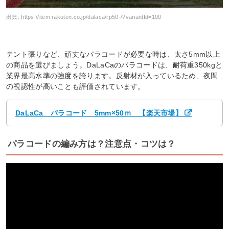
出典:
https://item.rakuten.co.jp/dalaca/rp50-/?variantId=100
テント張りなど、頑丈なパラコードが必要な時は、太さ5mm以上
の商品を選びましょう。DaLaCaのパラコードは、耐荷重350kgと
業界最高水準の強度を誇ります。反射材が入っているため、夜間
の視認性が高いことも評価されています。
DaLaCa パラコード 5mm×50ｍ 【楽天市場】
パラコードの編み方は？注意点・コツは？