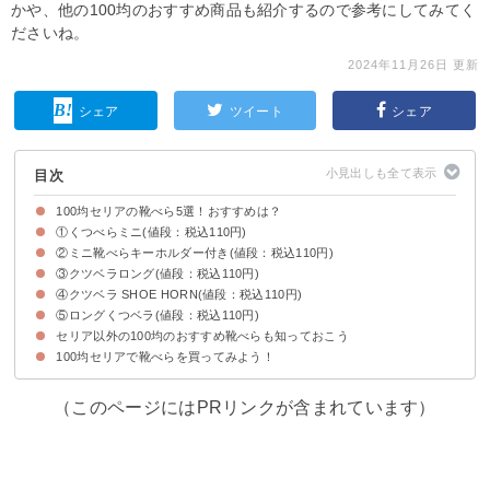
かや、他の100均のおすすめ商品も紹介するので参考にしてみてく
ださいね。
2024年11月26日 更新
シェア
ツイート
シェア
目次
100均セリアの靴べら5選！おすすめは？
①くつべらミニ(値段：税込110円)
今回紹介する100均セリアの靴べら
セリアの靴べらの売り場・コーナーはどこ？
②ミニ靴べらキーホルダー付き(値段：税込110円)
くつべらミニの材質・薄さ・サイズ
くつべらミニの特徴・口コミ
③クツベラロング(値段：税込110円)
ミニ靴べらキーホルダー付きの材質・薄さ・サイズ
ミニ靴べらキーホルダー付きの特徴・口コミ
④クツベラ SHOE HORN(値段：税込110円)
クツベラロングの材質・薄さ・サイズ
クツベラロングの特徴・口コミ
⑤ロングくつベラ(値段：税込110円)
クツベラ SHOE HORNの材質・薄さ・サイズ
クツベラ SHOE HORNの特徴・口コミ
セリア以外の100均のおすすめ靴べらも知っておこう
ロングくつベラの材質・薄さ・サイズ
ロングくつベラの特徴・口コミ
100均セリアで靴べらを買ってみよう！
①ダイソー｜ブナの木 靴べら(税込110円)
②キャンドゥ｜マグネット付き靴べら(税込220円)
③ワッツ｜携帯用靴べら(税込110円)
（このページにはPRリンクが含まれています）