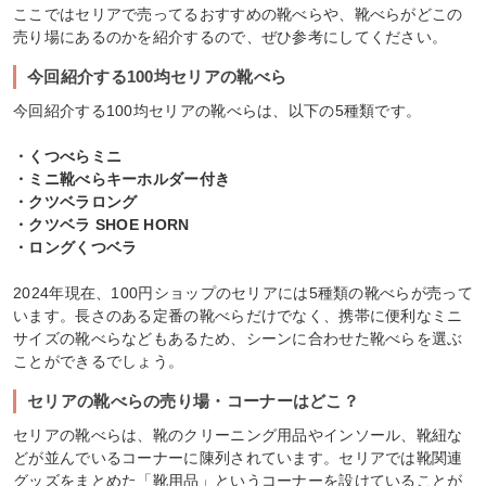
ここではセリアで売ってるおすすめの靴べらや、靴べらがどこの
売り場にあるのかを紹介するので、ぜひ参考にしてください。
今回紹介する100均セリアの靴べら
今回紹介する100均セリアの靴べらは、以下の5種類です。
・くつべらミニ
・ミニ靴べらキーホルダー付き
・クツベラロング
・クツベラ SHOE HORN
・ロングくつベラ
2024年現在、100円ショップのセリアには5種類の靴べらが売って
います。長さのある定番の靴べらだけでなく、携帯に便利なミニ
サイズの靴べらなどもあるため、シーンに合わせた靴べらを選ぶ
ことができるでしょう。
セリアの靴べらの売り場・コーナーはどこ？
セリアの靴べらは、靴のクリーニング用品やインソール、靴紐な
どが並んでいるコーナーに陳列されています。セリアでは靴関連
グッズをまとめた「靴用品」というコーナーを設けていることが