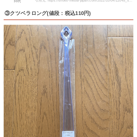
引用元: https://shoes-media-japan.com/2022/10/04/12045_shoehorn_seria/
30代
③クツベラロング(値段：税込110円)