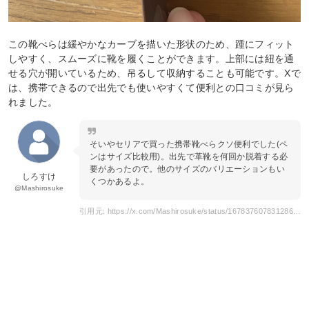
この靴べらは緩やかなカーブを描いた形状のため、踵にフィット
しやすく、スムーズに靴を履くことができます。上部には紐を通
せる穴が開いているため、吊るして収納することも可能です。Xで
は、携帯できるので出先でも使いやすくて便利との口コミが見ら
れました。
そいやセリアで買った携帯靴べらクソ便利でした(ペ
ンはサイズ比較用)。出先で革靴を何回か脱着する必
要があったので。他のサイズのバリエーションもい
しろすけ
くつかあるよ。
@Mashirosuke
引用元: https://x.com/Mashirosuke/status/1678376078312869888