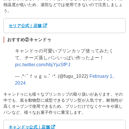
熱温度が低いため、湯煎などでは使用できないので注意しましょ
う。
セリア公式｜店舗
おすすめ②キャンドゥ
キャンドゥの可愛いプリンカップ使ってみたく
て、チーズ蒸しパンいっぱい作ったよー！
pic.twitter.com/hbjYjuSfPJ
— .*･ﾟｆｕｇｕ.ﾟ･*. (@fugu_1022)
February 1,
2024
キャンドゥにも様々なプリンカップの取り扱いがあります。その
中でも、底を動物型に成型できるプリン型が人気です。耐熱性が
高くオーブンで使用できるため、プリンだけでなくケーキや蒸し
パンなど、様々なお菓子作りに重宝します。
キャンドゥ公式｜店舗