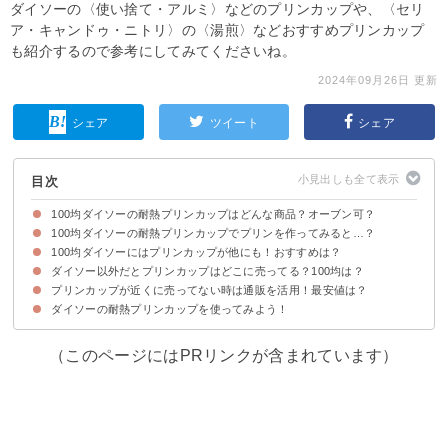
ダイソーの〈使い捨て・アルミ〉などのプリンカップや、〈セリ
ア・キャンドゥ・ニトリ〉の〈湯煎〉などおすすめプリンカップ
も紹介するので参考にしてみてくださいね。
2024年09月26日 更新
シェア
ツイート
シェア
目次
100均ダイソーの耐熱プリンカップはどんな商品？オーブン可？
100均ダイソーの耐熱プリンカップでプリンを作ってみると…？
100均ダイソーのプリンカップの概要
100均ダイソーのプリンカップはどこに売ってる？売り場は？
100均ダイソーにはプリンカップが他にも！おすすめは？
ダイソー以外だとプリンカップはどこに売ってる？100均は？
①ドーム型フタ付きプリンカップ5組(税込110円)
②アルミカップ プリン型 5個(税込110円)
③プリン＆ゼリーカップ5Pフタ付き(税込110円)
プリンカップが近くに売ってない時は通販を活用！最安値は？
ダイソー以外のプリンカップの売ってる場所・販売店一覧
おすすめ①セリア
おすすめ②キャンドゥ
おすすめ③ニトリ
ダイソーの耐熱プリンカップを使ってみよう！
①楽天市場｜プリンカップ使い捨てプッチ付き 10個入(110円）
②楽天市場｜iwaki 耐熱ガラスプリンカップ 100ml（390円）
③楽天｜耐熱プリンカップミルクボトル 5個セット（738円）
（このページにはPRリンクが含まれています）