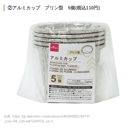
②アルミカップ プリン型 5個(税込110円)
出典:
https://jp.daisonet.com/products/4550480225074?
_pos=3&_sid=edf7a3907&_ss=r