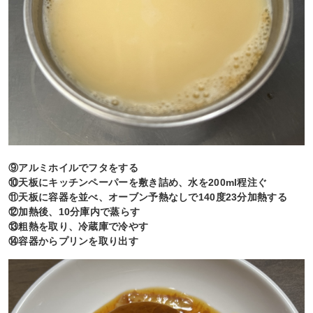
⑨アルミホイルでフタをする
⑩天板にキッチンペーパーを敷き詰め、水を200ml程注ぐ
⑪天板に容器を並べ、オーブン予熱なしで140度23分加熱する
⑫加熱後、10分庫内で蒸らす
⑬粗熱を取り、冷蔵庫で冷やす
⑭容器からプリンを取り出す