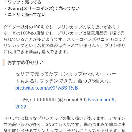
・ワッツ：売ってる
・3coins(スリーコインズ)：売ってない
・ニトリ：売ってない
ダイソー以外の100均でも、プリンカップの取り扱いがありま
す。どの100均の店舗でも、プリンカップは製菓用品売り場で売
られていることが多いようです。スリーコインズやニトリにはプ
リンカップという名前の商品は売られていませんが、プリン作り
に代用できる商品は購入できます。
おすすめ①セリア
セリアで売ってたプリンカップかわいい。ハー
トもあるしプッチンできる。蓋つき5個入り。
pic.twitter.com/wXPw8SfRvB
— そゆ 🏊‍♂️🏊‍♂️🏊‍♂️🏊‍♂️ (@souyuh69)
November 6,
2022
セリアでは様々なプリンカップの取り扱いがあります。デザイン
性の高いものが多く、SNSでも人気です。底のつまみで簡単に中
身を取り出せるプリンカップは、子どもにも人気があります。耐