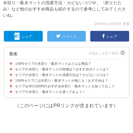
水切り・吸水マットの洗濯方法・カビないコツや、〈折りたた
み〉など他のおすすめ商品も紹介するので参考にしてみてくださ
いね。
2024年10月28日 更新
シェア
ツイート
シェア
目次
100均セリアの水切り・吸水マットはどんな商品？
セリアの水切り・吸水マットの特徴は？おすすめポイントは？
今回紹介する100均セリアの水切り・吸水マットの概要
100均セリアの水切り・吸水マットの値段・サイズ・材質
100均セリアの水切り・吸水マットはどこに売ってる？売り場は？
セリアの水切り・吸水マットの洗濯方法は？カビないコツは？
①吸収性が高い
②シンプルなデザイン
③収納しやすい
100均セリアには水切り・吸水マットが他にも！おすすめは？
セリア以外の100均のおすすめ水切り・吸水マットも知っておこう
①吸水マット 折りたたみタイプ（税込110円）
②マイクロファイバー吸水マット 幾何学模様（税込110円）
③吸水スポンジマット チップ＆デール（税込110円）
セリアの水切り・吸水マットを使ってみよう！
①ダイソー｜吸水マット（抗菌防臭、キッチン柄、35cm×45cm）(税込220
②キャンドゥ｜水切りマットシマエナガ柄 25cm×35cm(税込110円)
③ワッツ｜超吸水水切りマット（税込330円）
円)
（このページにはPRリンクが含まれています）