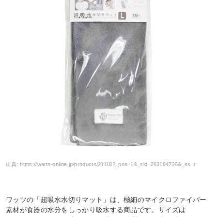
出典:
https://watts-online.jp/products/21118?_pos=1&_sid=263184726&_ss=r
ワッツの「超吸水水切りマット」は、極細のマイクロファイバー
素材が食器の水分をしっかり吸水する商品です。サイズは