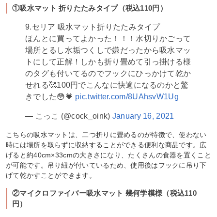
①吸水マット 折りたたみタイプ（税込110円）
9.セリア 吸水マット折りたたみタイプ
ほんとに買ってよかった！！！水切りかごって
場所とるし水垢つくしで嫌だったから吸水マッ
トにして正解！しかも折り畳めて引っ掛ける様
のタグも付いてるのでフックにひっかけて乾か
せれる🥰100円でこんなに快適になるのかと驚
きでした😳💗
pic.twitter.com/8UAhsvW1Ug
— こっこ (@cock_oink)
January 16, 2021
こちらの吸水マットは、二つ折りに畳めるのが特徴で、使わない
時には場所を取らずに収納することができる便利な商品です。広
げると約40cm×33cmの大きさになり、たくさんの食器を置くこと
が可能です。吊り紐が付いているため、使用後はフックに吊り下
げて乾かすことができます。
②マイクロファイバー吸水マット 幾何学模様（税込110
円）