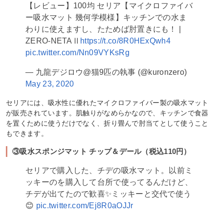
【レビュー】100均 セリア【マイクロファイバ
ー吸水マット 幾何学模様】キッチンでの水ま
わりに使えますし、たためば肘置きにも！ |
ZERO-NETAⅡ
https://t.co/8R0HExQwh4
pic.twitter.com/Nn09VYKsRg
— 九龍デジロウ@猫9匹の執事 (@kuronzero)
May 23, 2020
セリアには、吸水性に優れたマイクロファイバー製の吸水マット
が販売されています。肌触りがなめらかなので、キッチンで食器
を置くために使うだけでなく、折り畳んで肘当てとして使うこと
もできます。
③吸水スポンジマット チップ＆デール（税込110円）
セリアで購入した、チデの吸水マット。以前ミ
ッキーのを購入して台所で使ってるんだけど、
チデが出てたので歓喜✨ミッキーと交代で使う
😊
pic.twitter.com/Ej8R0aOJJr