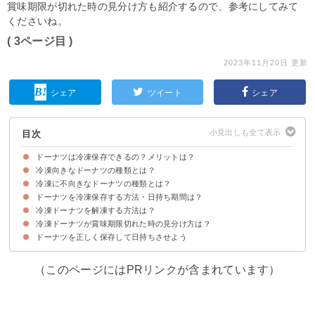
賞味期限が切れた時の見分け方も紹介するので、参考にしてみて
くださいね。
( 3ページ目 )
2023年11月20日 更新
シェア
ツイート
シェア
目次
ドーナツは冷凍保存できるの？メリットは？
冷凍向きなドーナツの種類とは？
①長期保存ができる
②よりサクサク食感を楽しめることも
冷凍に不向きなドーナツの種類とは？
①オールドファッション
②チョコレート
③エンゼルフレンチ
④エンゼルクリーム
⑤カスタードクリーム
⑥ストロベリーリング
⑦パイ
ドーナツを冷凍保存する方法・日持ち期間は？
①ポン・デ・リング
②シュガーレイズド
③ハニーディップ
④ハニーチュロス
⑤フレンチクルーラー
冷凍ドーナツを解凍する方法は？
冷凍での保存方法
保存期間の目安
冷凍ドーナツが賞味期限切れた時の見分け方は？
自然解凍でOK
トースターで温めても美味しく食べられる
ドーナツを正しく保存して日持ちさせよう
賞味期限が切れたドーナツの特徴
（このページにはPRリンクが含まれています）