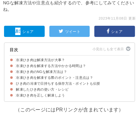
NGな解凍方法や注意点も紹介するので、参考にしてみてください
ね。
2023年11月08日 更新
シェア
ツイート
シェア
目次
冷凍ひき肉は解凍方法が大事？
冷凍ひき肉を解凍する方法やかかる時間は？
冷凍ひき肉のNGな解凍方法は？
①冷蔵庫で自然解凍する場合
②電子レンジで解凍する場合
③フライパンでそのまま炒めて解凍する場合
④流水で解凍する場合
冷凍ひき肉を解凍する際のポイント・注意点は？
常温で自然解凍しない
ひき肉の冷凍で日持ちする保存方法・ポイントも伝授
①解凍後に時間を置いて使う
②解凍後に再冷凍はしない
③半解凍の状態で調理する
解凍したひき肉の使い方・レシピ
①小分けにして保存する
②新鮮な状態で保存する
③密閉して保存する
冷凍ひき肉を正しく解凍しよう
①ミートソースパスタ
②キーマカレー
③そぼろ
（このページにはPRリンクが含まれています）