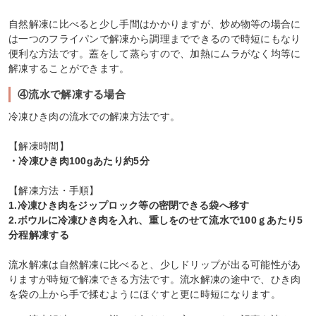
自然解凍に比べると少し手間はかかりますが、炒め物等の場合に
は一つのフライパンで解凍から調理までできるので時短にもなり
便利な方法です。蓋をして蒸らすので、加熱にムラがなく均等に
解凍することができます。
④流水で解凍する場合
冷凍ひき肉の流水での解凍方法です。
【解凍時間】
・冷凍ひき肉100gあたり約5分
【解凍方法・手順】
1.冷凍ひき肉をジップロック等の密閉できる袋へ移す
2.ボウルに冷凍ひき肉を入れ、重しをのせて流水で100ｇあたり5
分程解凍する
流水解凍は自然解凍に比べると、少しドリップが出る可能性があ
りますが時短で解凍できる方法です。流水解凍の途中で、ひき肉
を袋の上から手で揉むようにほぐすと更に時短になります。