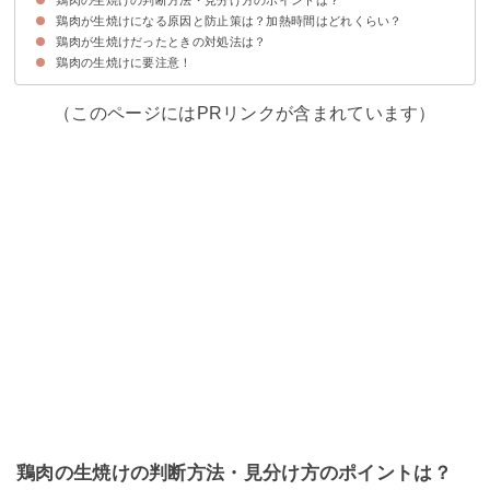
鶏肉が生焼けになる原因と防止策は？加熱時間はどれくらい？
①鶏肉の生焼けを見た目で判断する場合
②鶏肉の生焼けを食感で判断する場合
③鶏肉の生焼けを竹櫛を使って判断する方法
鶏肉の見た目が赤くても生焼けではない場合もある
鶏肉が生焼けだったときの対処法は？
鶏肉の加熱時間の目安
①強火すぎて中身が焼けてない
②肉が分厚すぎて中に火が通りにくい
③鶏肉が冷たい状態で加熱している
鶏肉の生焼けに要注意！
①レンジで加熱する
②煮込み料理にする
③余熱を利用する
（このページにはPRリンクが含まれています）
鶏肉の生焼けの判断方法・見分け方のポイントは？