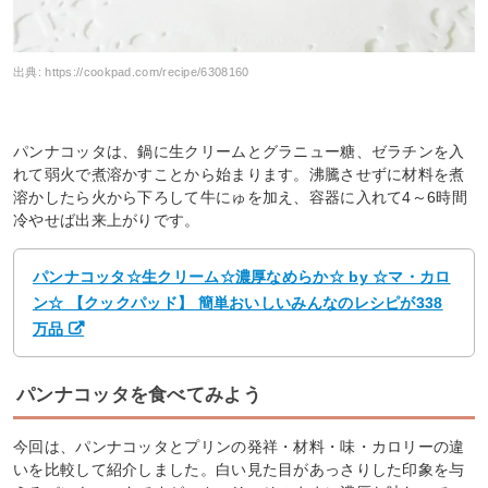
出典:
https://cookpad.com/recipe/6308160
パンナコッタは、鍋に生クリームとグラニュー糖、ゼラチンを入
れて弱火で煮溶かすことから始まります。沸騰させずに材料を煮
溶かしたら火から下ろして牛にゅを加え、容器に入れて4～6時間
冷やせば出来上がりです。
パンナコッタ☆生クリーム☆濃厚なめらか☆ by ☆マ・カロ
ン☆ 【クックパッド】 簡単おいしいみんなのレシピが338
万品
パンナコッタを食べてみよう
今回は、パンナコッタとプリンの発祥・材料・味・カロリーの違
いを比較して紹介しました。白い見た目があっさりした印象を与