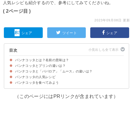
人気レシピも紹介するので、参考にしてみてくださいね。
( 2ページ目 )
2023年09月08日 更新
シェア
ツイート
シェア
目次
パンナコッタとは？名前の意味は？
パンナコッタとプリンの違いは？
パンナコッタはイタリア発祥の洋菓子
パンナコッタと「ババロア」「ムース」の違いは？
①発祥地の違い
②材料の違い
③味の違い
④カロリーの違い
パンナコッタの人気レシピ
ババロアとは
ムースとは
パンナコッタを食べてみよう
材料
作り方・レシピ
（このページにはPRリンクが含まれています）