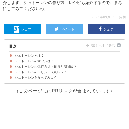
介します。シュトーレンの作り方・レシピも紹介するので、参考
にしてみてくださいね。
2023年09月08日 更新
シェア
ツイート
シェア
目次
シュトーレンとは？
シュトーレンの食べ方は？
シュトーレンとはドイツ発祥のクリスマスのお菓子
「シュトレン」の名前の意味・由来
シュトーレンの味
シュトーレンのカロリー・糖質
シュトーレンの保存方法・日持ち期間は？
シュトーレンを少し温めて食べるのがおすすめ
シュトーレンの作り方・人気レシピ
シュトーレンは常温で日持ちする
シュトーレンを食べてみよう
①ドライいちぢく入りシュトーレン
②基本のシュトーレン
③ショコラシュトーレン
④オランジュショコラシュトーレン
⑤マジパン入りシュトーレン
⑥HBで作るシュトーレン
（このページにはPRリンクが含まれています）