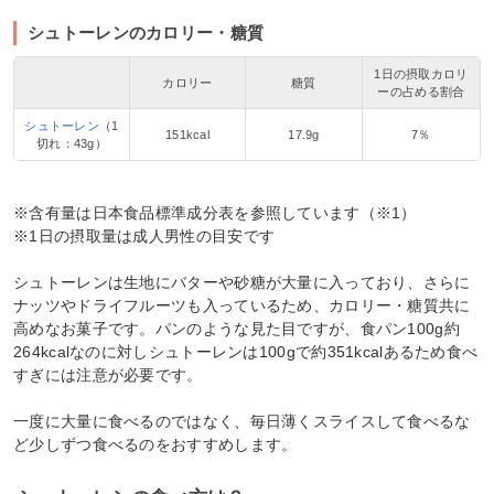
シュトーレンのカロリー・糖質
1日の摂取カロリ
カロリー
糖質
ーの占める割合
シュトーレン
（1
151kcal
17.9g
7％
切れ：43g）
※含有量は日本食品標準成分表を参照しています（※1）
※1日の摂取量は成人男性の目安です
シュトーレンは生地にバターや砂糖が大量に入っており、さらに
ナッツやドライフルーツも入っているため、カロリー・糖質共に
高めなお菓子です。パンのような見た目ですが、食パン100g約
264kcalなのに対しシュトーレンは100gで約351kcalあるため食べ
すぎには注意が必要です。
一度に大量に食べるのではなく、毎日薄くスライスして食べるな
ど少しずつ食べるのをおすすめします。