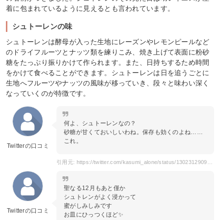
着に包まれているように見えるとも言われています。
シュトーレンの味
シュトーレンは酵母が入った生地にレーズンやレモンピールなど
のドライフルーツとナッツ類を練りこみ、焼き上げて表面に粉砂
糖をたっぷり振りかけて作られます。また、日持ちするため時間
をかけて食べることができます。シュトーレンは日を追うごとに
生地へフルーツやナッツの風味が移っていき、段々と味わい深く
なっていくのが特徴です。
何よ、シュトーレンなの？
砂糖が甘くておいしいわね。保存も効くのよね……
これ。
Twitterの口コミ
引用元: https://twitter.com/kasumi_alone/status/1302312909884649474
聖なる12月もあと僅か
シュトレンがよく浸かって
蜜がしみしみです
Twitterの口コミ
お皿にひっつくほど✨