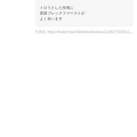
トロリとした生地に
英国ブレックファーストが
よく合います
引用元: https://twitter.com/Simeishoin/status/1208277635211513856