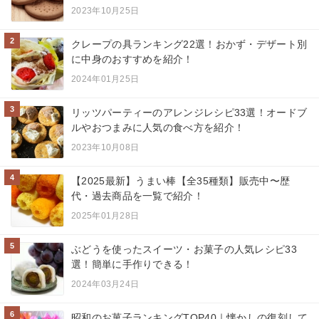
2023年10月25日
2
クレープの具ランキング22選！おかず・デザート別
に中身のおすすめを紹介！
2024年01月25日
3
リッツパーティーのアレンジレシピ33選！オードブ
ルやおつまみに人気の食べ方を紹介！
2023年10月08日
4
【2025最新】うまい棒【全35種類】販売中〜歴
代・過去商品を一覧で紹介！
2025年01月28日
5
ぶどうを使ったスイーツ・お菓子の人気レシピ33
選！簡単に手作りできる！
2024年03月24日
6
昭和のお菓子ランキングTOP40｜懐かしの復刻して