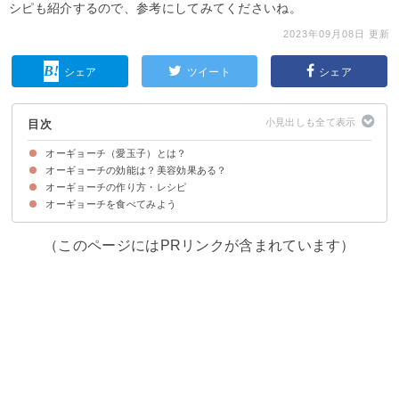
シピも紹介するので、参考にしてみてくださいね。
2023年09月08日 更新
シェア
ツイート
シェア
目次
オーギョーチ（愛玉子）とは？
オーギョーチの効能は？美容効果ある？
オーギョーチとは台湾のみで栽培されているつる性の植物
オーギョーチの名前の由来
オーギョーチの味・食感
オーギョーチの作り方・レシピ
①アンチエイジング効果
②ダイエット効果
③美白効果
④デトックス効果
オーギョーチを食べてみよう
材料
作り方・手順
（このページにはPRリンクが含まれています）