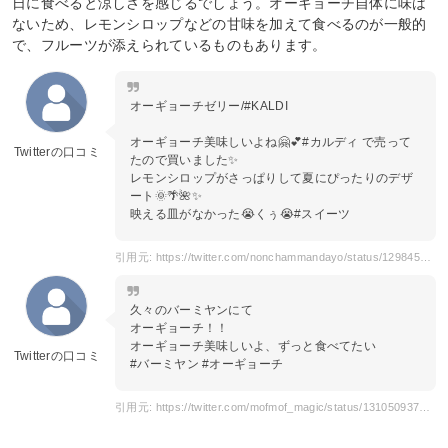
日に食べると涼しさを感じるでしょう。オーギョーチ自体に味は
ないため、レモンシロップなどの甘味を加えて食べるのが一般的
で、フルーツが添えられているものもあります。
オーギョーチゼリー/#KALDI
オーギョーチ美味しいよね🤗💕#カルディ で売って
Twitterの口コミ
たので買いました✨
レモンシロップがさっぱりして夏にぴったりのデザ
ート🌞🌴🌺✨
映える皿がなかった😭くぅ😭#スイーツ
引用元: https://twitter.com/nonchammandayo/status/1298455627946057731
久々のバーミヤンにて
オーギョーチ！！
オーギョーチ美味しいよ、ずっと食べてたい
Twitterの口コミ
#バーミヤン #オーギョーチ
引用元: https://twitter.com/mofmof_magic/status/1310509370845716480