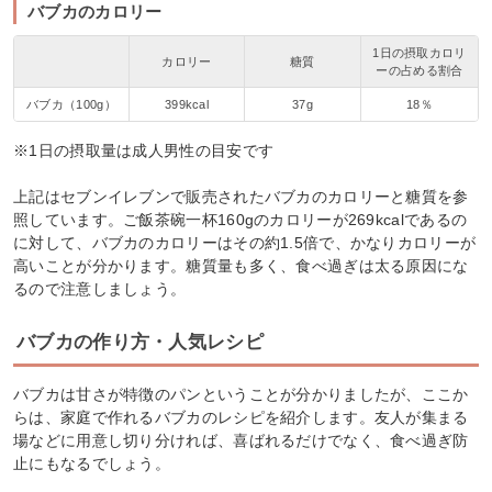
バブカのカロリー
1日の摂取カロリ
カロリー
糖質
ーの占める割合
バブカ（100g）
399kcal
37g
18％
※1日の摂取量は成人男性の目安です
上記はセブンイレブンで販売されたバブカのカロリーと糖質を参
照しています。ご飯茶碗一杯160gのカロリーが269kcalであるの
に対して、バブカのカロリーはその約1.5倍で、かなりカロリーが
高いことが分かります。糖質量も多く、食べ過ぎは太る原因にな
るので注意しましょう。
バブカの作り方・人気レシピ
バブカは甘さが特徴のパンということが分かりましたが、ここか
らは、家庭で作れるバブカのレシピを紹介します。友人が集まる
場などに用意し切り分ければ、喜ばれるだけでなく、食べ過ぎ防
止にもなるでしょう。