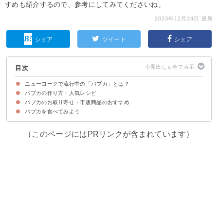
すめも紹介するので、参考にしてみてくださいね。
2023年12月24日 更新
シェア
ツイート
シェア
目次
ニューヨークで流行中の「バブカ」とは？
バブカの作り方・人気レシピ
バブカとは東ヨーロッパ発祥のパン
バブカの味わい・食感
バブカのカロリー
バブカのお取り寄せ・市販商品のおすすめ
①チョコレートバブカ
②抹茶バブカ
③桜のバブカ
④プレーンバブカ
⑤芋あんとリンゴのバブカ
バブカを食べてみよう
①チョコレートクロワッサン食パン バブカ（2,268円）
②ファットウィッチ バブカ（1,296円）
③バブカ！！ （チョコレート）（149円）
（このページにはPRリンクが含まれています）