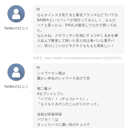
なんかインスタ見てると最近フランスなどでバブカ
BABKAというパン？が流行ってるらしく、なんだ
べ？と思ったら、PAULが販売してたので買ってみ
Twitterの口コミ
た。
なんかね、クロワッサン生地にチョコやくるみを練
り込んで整形して焼いた見た目は食パンな菓子パ
ン。切りにくいけどサクサクもちもち美味しい！
引用元: https://twitter.com/nyaofunhouse/status/1232172275304001536?s=20
シャワーラン後は
暖かい本当のシャワー🚿浴びて😊
Twitterの口コミ
朝ご飯🎶
#セブンイレブン
『バブカ！！（チョコレート）』
『もりもりきのこのこんがりステック』
名前が🤣😂🤣😂
バブカ！！は
さっくりパイに濃い目のチョコで