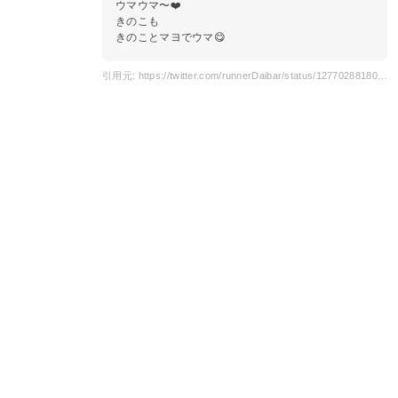
ウマウマ〜❤️
きのこも
きのことマヨでウマ😋
引用元: https://twitter.com/runnerDaibar/status/1277028818012631042?s=20