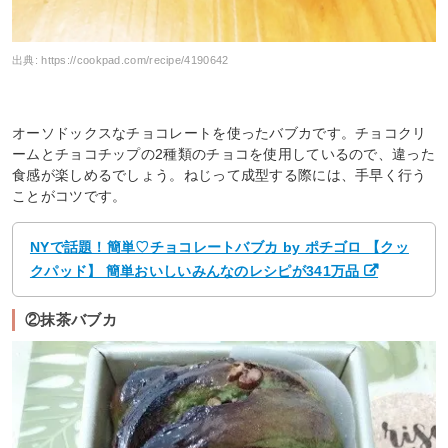
出典:
https://cookpad.com/recipe/4190642
オーソドックスなチョコレートを使ったバブカです。チョコクリ
ームとチョコチップの2種類のチョコを使用しているので、違った
食感が楽しめるでしょう。ねじって成型する際には、手早く行う
ことがコツです。
NYで話題！簡単♡チョコレートバブカ by ポチゴロ 【クッ
クパッド】 簡単おいしいみんなのレシピが341万品
②抹茶バブカ