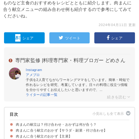
ものなど主食のおすすめをレシピとともに紹介します。肉まんに
合う献立メニューの組み合わせ例も紹介するので参考にしてみて
くださいね。
2024年04月11日 更新
シェア
ツイート
シェア
専門家監修 |
料理専門家・料理ブロガー どめさん
Instagram
アメブロ
子供を2人育てながらワーキングママをしています。簡単・時短で
作れるレシピを研究、考案しています。日々の料理に役立つ情報
を分かりやすくお伝えしたいと思いますので、...
ライターの記事一覧
目次
肉まんの献立は？付け合わせ・おかずは何が合う？
肉まんに合う献立のおかず【サラダ・副菜・付け合わせ】
肉まんに合う献立のおかず【主菜】
①たたききゅうり
②トマトの中華サラダ
③青菜炒め