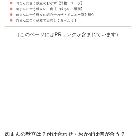
肉まんに合う献立のおかず【汁物・スープ】
①八宝菜
②油淋鶏
③かに玉
肉まんに合う献立の主食【ご飯もの・麺類】
①酸辣湯
②中華風コーンスープ
肉まんに合う献立の組み合わせ・メニュー例を紹介！
①中華おこわ
②タンメン
肉まんに合う献立で美味しく食べよう！
献立メニュー①朝食向け
献立メニュー②ランチ・昼食向け
献立メニュー③夕食・夜ご飯向け
（このページにはPRリンクが含まれています）
肉まんの献立は？付け合わせ・おかずは何が合う？