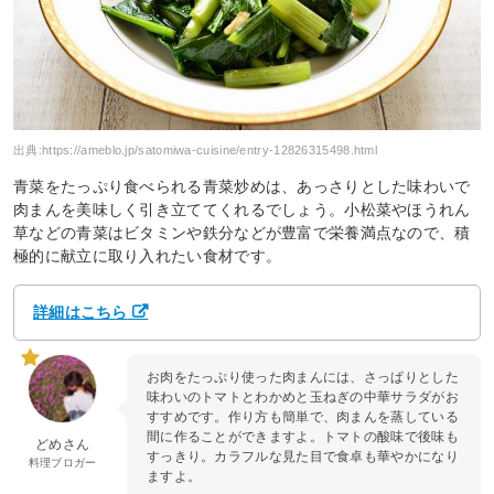
出典:
https://ameblo.jp/satomiwa-cuisine/entry-12826315498.html
青菜をたっぷり食べられる青菜炒めは、あっさりとした味わいで
肉まんを美味しく引き立ててくれるでしょう。小松菜やほうれん
草などの青菜はビタミンや鉄分などが豊富で栄養満点なので、積
極的に献立に取り入れたい食材です。
詳細はこちら
お肉をたっぷり使った肉まんには、さっぱりとした
味わいのトマトとわかめと玉ねぎの中華サラダがお
すすめです。作り方も簡単で、肉まんを蒸している
間に作ることができますよ。トマトの酸味で後味も
どめさん
すっきり。カラフルな見た目で食卓も華やかになり
料理ブロガー
ますよ。