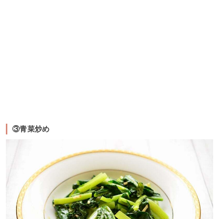
③青菜炒め