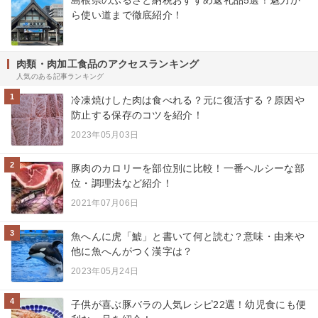
島根県のふるさと納税おすすめ返礼品5選！魅力か
ら使い道まで徹底紹介！
肉類・肉加工食品のアクセスランキング
人気のある記事ランキング
1
冷凍焼けした肉は食べれる？元に復活する？原因や
防止する保存のコツを紹介！
2023年05月03日
2
豚肉のカロリーを部位別に比較！一番ヘルシーな部
位・調理法など紹介！
2021年07月06日
3
魚へんに虎「鯱」と書いて何と読む？意味・由来や
他に魚へんがつく漢字は？
2023年05月24日
4
子供が喜ぶ豚バラの人気レシピ22選！幼児食にも便