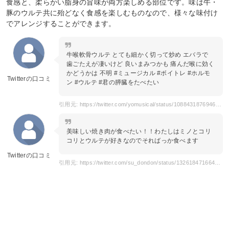
食感と、柔らかい脂身の旨味が両方楽しめる部位です。味は牛・
豚のウルテ共に殆どなく食感を楽しむものなので、様々な味付け
でアレンジすることができます。
牛喉軟骨ウルテ とても細かく切って炒め エバラで
歯ごたえが凄いけど 良いまみつかも 痛んだ喉に効く
かどうかは 不明 #ミュージカル #ボイトレ #ホルモ
Twitterの口コミ
ン #ウルテ #君の膵臓をたべたい
引用元: https://twitter.com/yomusical/status/1088431876946051072
美味しい焼き肉が食べたい！！わたしはミノとコリ
コリとウルテが好きなのでそればっか食べます
Twitterの口コミ
引用元: https://twitter.com/su_dondon/status/1326184716643397633?s=20