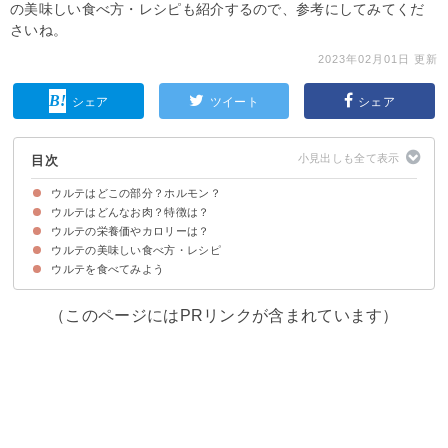
の美味しい食べ方・レシピも紹介するので、参考にしてみてくだ
さいね。
2023年02月01日 更新
シェア
ツイート
シェア
目次
ウルテはどこの部分？ホルモン？
ウルテはどんなお肉？特徴は？
ウルテは牛・豚の気管の軟骨の部位を指す
ウルテの名前の由来と別名
ウルテの栄養価やカロリーは？
ウルテの味・食感など特徴
ウルテの焼き方や食べ方のおすすめ
ウルテの美味しい食べ方・レシピ
ウルテの栄養価
ウルテのカロリーや糖質・脂質
ウルテを食べてみよう
①ガーリックレモン
②ねぎ胡麻和え
③生姜ポン酢和え
（このページにはPRリンクが含まれています）