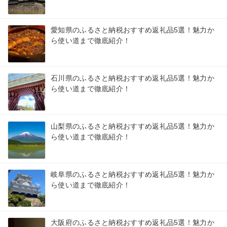
愛知県のふるさと納税おすすめ返礼品5選！魅力か
ら使い道まで徹底紹介！
石川県のふるさと納税おすすめ返礼品5選！魅力か
ら使い道まで徹底紹介！
山梨県のふるさと納税おすすめ返礼品5選！魅力か
ら使い道まで徹底紹介！
岐阜県のふるさと納税おすすめ返礼品5選！魅力か
ら使い道まで徹底紹介！
大阪府のふるさと納税おすすめ返礼品5選！魅力か