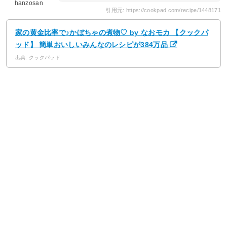
hanzosan
引用元: https://cookpad.com/recipe/1448171
家の黄金比率で♪かぼちゃの煮物♡ by なおモカ 【クックパ
ッド】 簡単おいしいみんなのレシピが384万品
出典: クックパッド