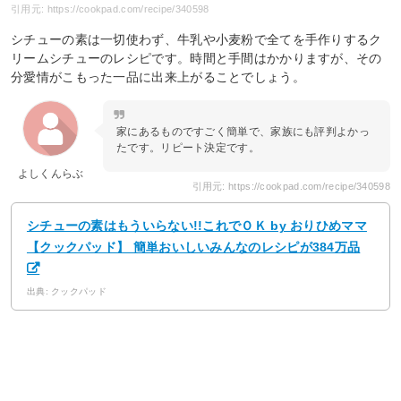
引用元: https://cookpad.com/recipe/340598
シチューの素は一切使わず、牛乳や小麦粉で全てを手作りするク
リームシチューのレシピです。時間と手間はかかりますが、その
分愛情がこもった一品に出来上がることでしょう。
家にあるものですごく簡単で、家族にも評判よかっ
たです。リピート決定です。
よしくんらぶ
引用元: https://cookpad.com/recipe/340598
シチューの素はもういらない!!これでＯＫ by おりひめママ
【クックパッド】 簡単おいしいみんなのレシピが384万品
出典: クックパッド