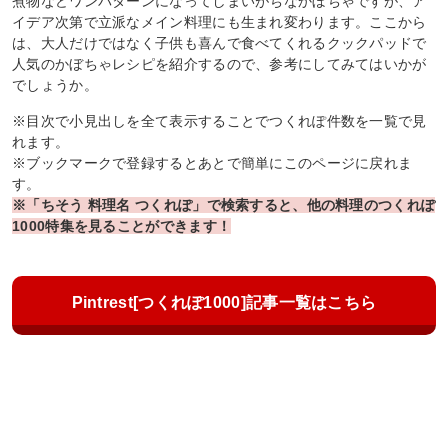
煮物などワンパターンになってしまいがちなかぼちゃですが、ア
イデア次第で立派なメイン料理にも生まれ変わります。ここから
は、大人だけではなく子供も喜んで食べてくれるクックパッドで
人気のかぼちゃレシピを紹介するので、参考にしてみてはいかが
でしょうか。
※目次で小見出しを全て表示することでつくれぽ件数を一覧で見
れます。
※ブックマークで登録するとあとで簡単にこのページに戻れま
す。
※「ちそう 料理名 つくれぽ」で検索すると、他の料理のつくれぽ
1000特集を見ることができます！
Pintrest[つくれぽ1000]記事一覧はこちら