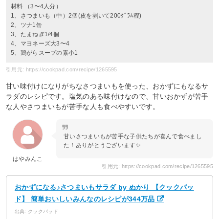
材料 （3〜4人分）
1、さつまいも（中）2個(皮を剥いて200ｸﾞﾗﾑ程)
2、ツナ1缶
3、たまねぎ1/4個
4、マヨネーズ大3〜4
5、鶏がらスープの素小1
引用元: https://cookpad.com/recipe/1265595
甘い味付けになりがちなさつまいもを使った、おかずにもなるサ
ラダのレシピです。塩気のある味付けなので、甘いおかずが苦手
な人やさつまいもが苦手な人も食べやすいです。
甘いさつまいもが苦手な子供たちが喜んで食べまし
た！ありがとうございます✨
はやみんこ
引用元: https://cookpad.com/recipe/1265595
おかずになる♪さつまいもサラダ by ぬかり 【クックパッ
ド】 簡単おいしいみんなのレシピが344万品
出典: クックパッド