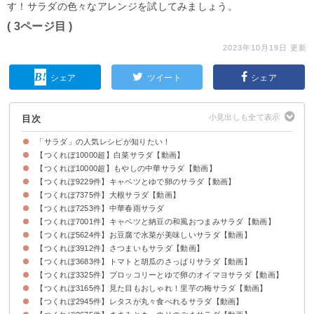
す！サラダの色々なアレンジを試してみましょう。
( 3ページ目 )
2023年10月19日 更新
シェア
ツイート
シェア
目次
「サラダ」の人気レシピが知りたい！
【つくれぽ10000超】白菜サラダ【動画】
【つくれぽ10000超】もやしの中華サラダ【動画】
【つくれぽ9229件】キャベツとゆで卵のサラダ【動画】
【つくれぽ7375件】大根サラダ【動画】
【つくれぽ7253件】中華春雨サラダ
【つくれぽ7001件】キャベツと納豆の和風おつまみサラダ【動画】
【つくれぽ5624件】お豆腐で水菜が美味しいサラダ【動画】
【つくれぽ3912件】さつまいもサラダ【動画】
【つくれぽ3683件】トマトと胡瓜のさっぱりサラダ【動画】
【つくれぽ3325件】ブロッコリーとゆで卵のオイマヨサラダ【動画】
【つくれぽ3165件】見た目もおしゃれ！里芋の梅サラダ【動画】
【つくれぽ2945件】レタスが丸々食べれるサラダ【動画】