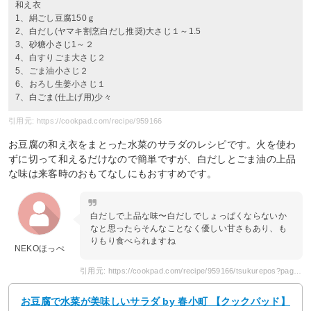
和え衣
1、絹ごし豆腐150ｇ
2、白だし(ヤマキ割烹白だし推奨)大さじ１～1.5
3、砂糖小さじ1～２
4、白すりごま大さじ２
5、ごま油小さじ２
6、おろし生姜小さじ１
7、白ごま(仕上げ用)少々
引用元: https://cookpad.com/recipe/959166
お豆腐の和え衣をまとった水菜のサラダのレシピです。火を使わ
ずに切って和えるだけなので簡単ですが、白だしとごま油の上品
な味は来客時のおもてなしにもおすすめです。
白だしで上品な味〜白だしでしょっぱくならないか
なと思ったらそんなことなく優しい甘さもあり、も
りもり食べられますね
NEKOほっぺ
引用元: https://cookpad.com/recipe/959166/tsukurepos?page=2
お豆腐で水菜が美味しいサラダ by 春小町 【クックパッド】