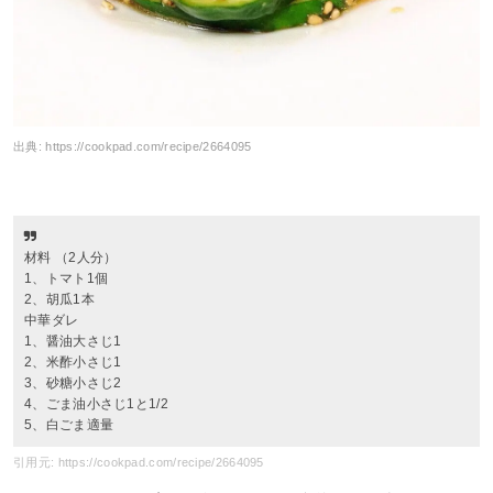
出典:
https://cookpad.com/recipe/2664095
材料 （2人分）
1、トマト1個
2、胡瓜1本
中華ダレ
1、醤油大さじ1
2、米酢小さじ1
3、砂糖小さじ2
4、ごま油小さじ1と1/2
5、白ごま適量
引用元: https://cookpad.com/recipe/2664095