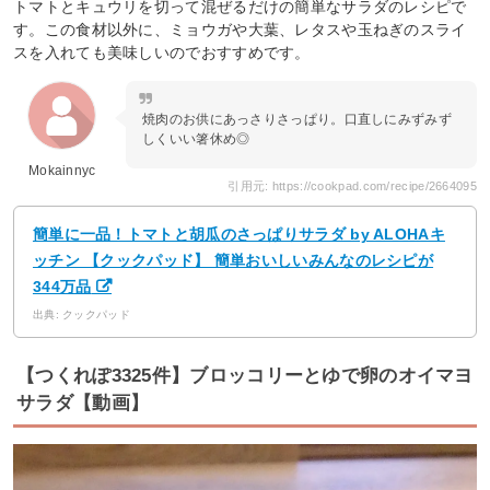
トマトとキュウリを切って混ぜるだけの簡単なサラダのレシピで
す。この食材以外に、ミョウガや大葉、レタスや玉ねぎのスライ
スを入れても美味しいのでおすすめです。
焼肉のお供にあっさりさっぱり。口直しにみずみず
しくいい箸休め◎
Mokainnyc
引用元: https://cookpad.com/recipe/2664095
簡単に一品！トマトと胡瓜のさっぱりサラダ by ALOHAキ
ッチン 【クックパッド】 簡単おいしいみんなのレシピが
344万品
出典: クックパッド
【つくれぽ3325件】ブロッコリーとゆで卵のオイマヨ
サラダ【動画】