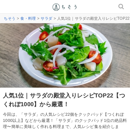
ちそう
>
食・料理
>
サラダ
> 人気1位｜サラダの殿堂入りレシピTOP22
人気1位｜サラダの殿堂入りレシピTOP22【つ
くれぽ1000】から厳選！
今回は、「サラダ」の人気レシピ22個をクックパッド【つくれぽ
1000以上】などから厳選！「サラダ」のクックパッド1位の絶品料
理〜簡単に美味しく作れる料理まで、人気レシピ集を紹介しま