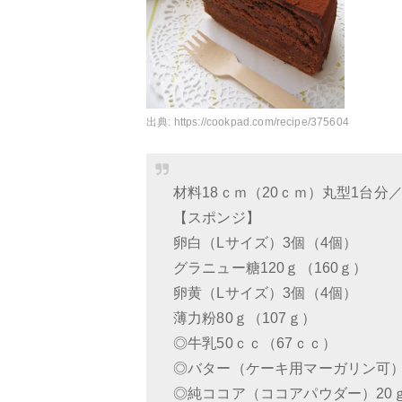
出典:
https://cookpad.com/recipe/375604
材料18ｃｍ（20ｃｍ）丸型1台分
【スポンジ】
卵白（Lサイズ）3個（4個）
グラニュー糖120ｇ（160ｇ）
卵黄（Lサイズ）3個（4個）
薄力粉80ｇ（107ｇ）
◎牛乳50ｃｃ（67ｃｃ）
◎バター（ケーキ用マーガリン可）3
◎純ココア（ココアパウダー）20ｇ