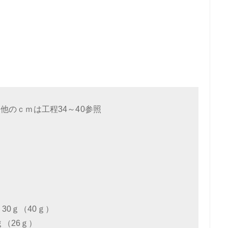
／他のｃｍは工程34～40参照
0ｇ（40ｇ）
（26ｇ）