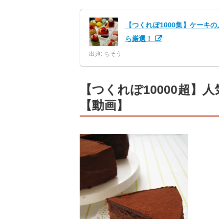
【つくれぽ1000集】ケーキ
ら厳選！
出典: ちそう
【つくれぽ10000超】
【動画】