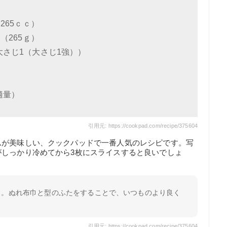
265ｃｃ）
（265ｇ）
大さじ1（大さじ1強））
適量）
引用元: https://cookpad.com/recipe/375604
ムが美味しい、クックパッドで一番人気のレシピです。写
しっかり冷めてから3枚にスライスすると良いでしょ
り。ぬれ布巾と型のふたをすることで、いつものより良く
引用元: https://cookpad.com/recipe/375604