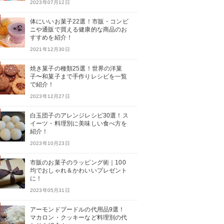
2023年07月12日
体にいいお菓子22選！市販・コンビ
ニや通販で買える健康的な商品のお
すすめを紹介！
2021年12月30日
焼き菓子の種類25選！世界の洋菓
子〜和菓子まで手作りレシピを一覧
で紹介！
2023年12月27日
白玉団子のアレンジレシピ30選！ス
イーツ・料理別に美味しい食べ方を
紹介！
2023年10月23日
市販のお菓子のラッピング術｜100
均でおしゃれ＆かわいいプレゼント
に！
2023年05月31日
アーモンドプードルの代用品9選！
マカロン・クッキーなど料理別の代