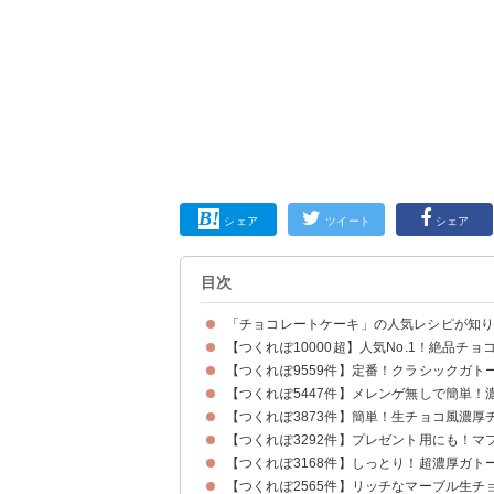
シェア
ツイート
シェア
目次
「チョコレートケーキ」の人気レシピが知
【つくれぽ10000超】人気No.1！絶品チ
【つくれぽ9559件】定番！クラシックガト
【つくれぽ5447件】メレンゲ無しで簡単！
【つくれぽ3873件】簡単！生チョコ風濃厚
【つくれぽ3292件】プレゼント用にも！
【つくれぽ3168件】しっとり！超濃厚ガト
【つくれぽ2565件】リッチなマーブル生チ