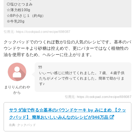
◎塩ひとつまみ
☆薄力粉100g
☆BP小さじ１（約4g）
※牛乳20g
引用元: https://cookpad.com/recipe/698087
クックパッドでのつくれぽ数が1位の人気のレシピです。基本のパ
ウンドケーキより砂糖は控えめで、更にバターではなく植物性の
油を使用するため、ヘルシーに仕上がります。
いぃーい感じに焼けてくれました。７歳、４歳子供
たちがメインで作ってくれました。簡単で助かりま
す♪
まりりんのわや
から
引用元: https://cookpad.com/recipe/698087
サラダ油で作る☆基本のパウンドケーキ by みにまめ 【クッ
クパッド】 簡単おいしいみんなのレシピが346万品
出典: クックパッド