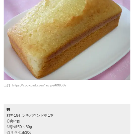
出典:
https://cookpad.com/recipe/698087
材料18センチパウンド型1本
◎卵2個
◎砂糖50～80g
◎サラダ油30g