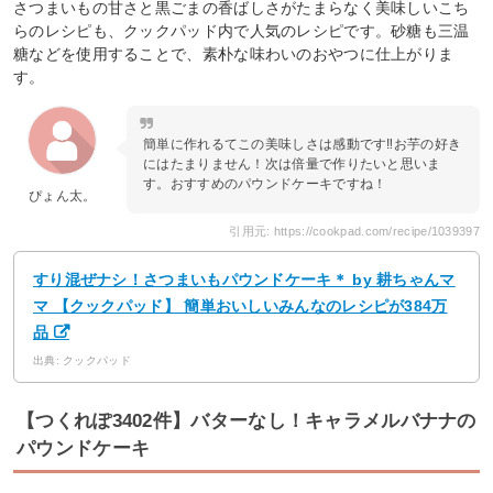
さつまいもの甘さと黒ごまの香ばしさがたまらなく美味しいこち
らのレシピも、クックパッド内で人気のレシピです。砂糖も三温
糖などを使用することで、素朴な味わいのおやつに仕上がりま
す。
簡単に作れるてこの美味しさは感動です‼︎お芋の好き
にはたまりません！次は倍量で作りたいと思いま
す。おすすめのパウンドケーキですね！
ぴょん太。
引用元: https://cookpad.com/recipe/1039397
すり混ぜナシ！さつまいもパウンドケーキ＊ by 耕ちゃんマ
マ 【クックパッド】 簡単おいしいみんなのレシピが384万
品
出典: クックパッド
【つくれぽ3402件】バターなし！キャラメルバナナの
パウンドケーキ