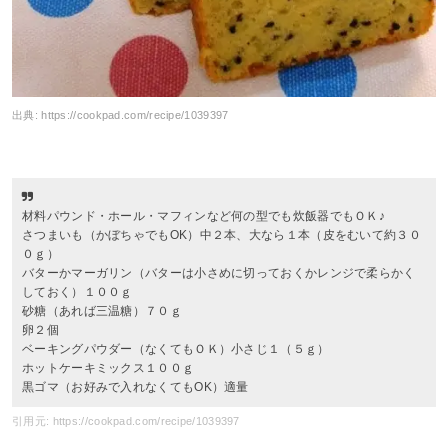
出典:
https://cookpad.com/recipe/1039397
材料パウンド・ホール・マフィンなど何の型でも炊飯器でもＯＫ♪
さつまいも（かぼちゃでもOK）中２本、大なら１本（皮をむいて約３０
０ｇ）
バターかマーガリン（バターは小さめに切っておくかレンジで柔らかく
しておく）１００ｇ
砂糖（あれば三温糖）７０ｇ
卵２個
ベーキングパウダー（なくてもＯＫ）小さじ１（５ｇ）
ホットケーキミックス１００ｇ
黒ゴマ（お好みで入れなくてもOK）適量
引用元: https://cookpad.com/recipe/1039397