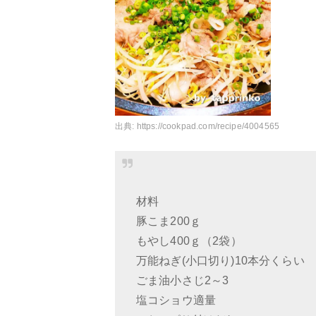
出典:
https://cookpad.com/recipe/4004565
材料
豚こま200ｇ
もやし400ｇ（2袋）
万能ねぎ(小口切り)10本分くらい
ごま油小さじ2～3
塩コショウ適量