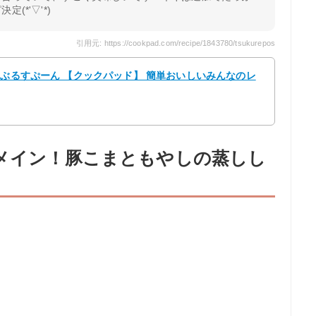
(*'▽'*)
引用元: https://cookpad.com/recipe/1843780/tsukurepos
ーぶるすぷーん 【クックパッド】 簡単おいしいみんなのレ
単メイン！豚こまともやしの蒸しし