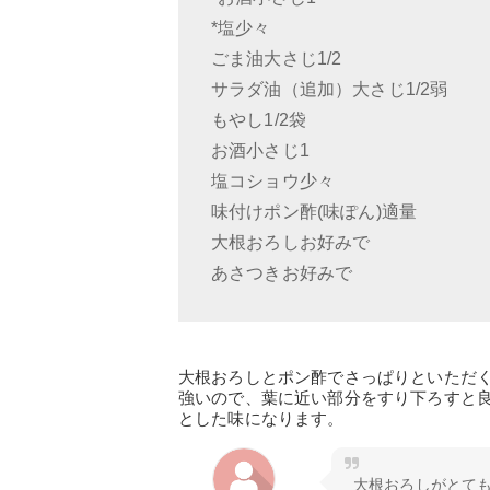
*塩少々
ごま油大さじ1/2
サラダ油（追加）大さじ1/2弱
もやし1/2袋
お酒小さじ1
塩コショウ少々
味付けポン酢(味ぽん)適量
大根おろしお好みで
あさつきお好みで
大根おろしとポン酢でさっぱりといただ
強いので、葉に近い部分をすり下ろすと
とした味になります。
大根おろしがとて