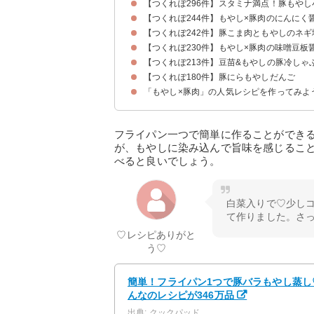
【つくれぽ296件】スタミナ満点！豚もや
【つくれぽ244件】もやし×豚肉のにんにく
【つくれぽ242件】豚こま肉ともやしのネギ
【つくれぽ230件】もやし×豚肉の味噌豆板
【つくれぽ213件】豆苗&もやしの豚冷しゃ
【つくれぽ180件】豚にらもやしだんご
「もやし×豚肉」の人気レシピを作ってみよ
フライパン一つで簡単に作ることができ
が、もやしに染み込んで旨味を感じるこ
べると良いでしょう。
白菜入りで♡少し
て作りました。さ
♡レシピありがと
う♡
簡単！フライパン1つで豚バラもやし蒸し♡ 
んなのレシピが346万品
出典: クックパッド