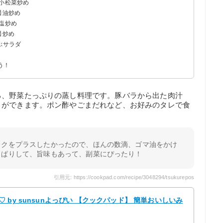
し小松菜炒め
醤油炒め
塩炒め
醤炒め
ぶサラダ
う！
る、野菜たっぷりの蒸し料理です。豚バラから出た肉汁
とができます。ポン酢やごまだれなど、お好みのタレで食
コクをプラスしたかったので、ほんの数滴、ゴマ油をかけ
っぱりして、旨味もあって、副菜にぴったり！
引用元: https://cookpad.com/recipe/3048294/tsukurepos
by sunsunよっぴい 【クックパッド】 簡単おいしいみ