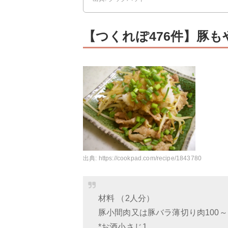
【つくれぽ476件】豚
出典:
https://cookpad.com/recipe/1843780
材料 （2人分）
豚小間肉又は豚バラ薄切り肉100～1
*お酒小さじ1