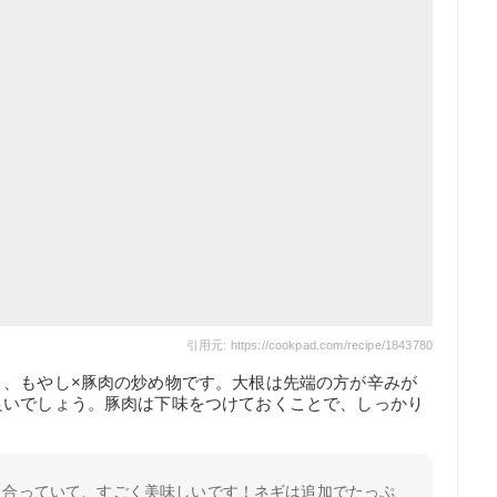
引用元: https://cookpad.com/recipe/1843780
く、もやし×豚肉の炒め物です。大根は先端の方が辛みが
良いでしょう。豚肉は下味をつけておくことで、しっかり
も合っていて、すごく美味しいです！ネギは追加でたっぷ