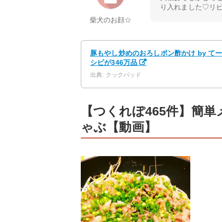
り入れました♡リピ決定
柴犬のお顔☆
豚もやし炒めのおろしポン酢かけ by て
シピが346万品
出典: クックパッド
【つくれぽ465件】簡
ゃぶ【動画】