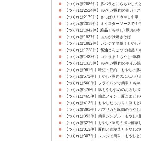
【つくれぽ2886件】豚バラとにらもやしの
【つくれぽ2524件】もやし×豚肉の鶏ガラ
【つくれぽ2179件】さっぱり！冷やし中華
【つくれぽ2019件】オイスターソースで！
【つくれぽ1942件】絶品！もやし×豚肉の
【つくれぽ1927件】あんかけ焼きそば
【つくれぽ1882件】レンジで簡単！もやし
【つくれぽ1728件】醤油とんこつで絶品！
【つくれぽ1428件】コクうま！もやし×豚
【つくれぽ1315件】もやし×豚肉のホイル
【つくれぽ981件】時短・節約！もやしの
【つくれぽ571件】もやし×豚肉のふんわり
【つくれぽ560件】フライパンで簡単！もや
【つくれぽ476件】豚もやし炒めのおろしポ
【つくれぽ465件】簡単メイン！豚こまと
【つくれぽ413件】もやしたっぷり！豚肉
【つくれぽ391件】パプリカと豚肉のもやし
【つくれぽ353件】簡単シンプル！もやし×
【つくれぽ327件】もやし×豚肉のポン酢蒸
【つくれぽ313件】豚肉と青梗菜ともやし
【つくれぽ307件】レンジで簡単！もやし