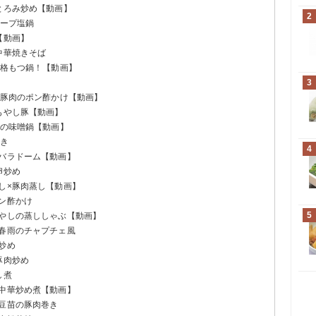
とろみ炒め【動画】
2
スープ塩鍋
【動画】
中華焼きそば
本格もつ鍋！【動画】
3
×豚肉のポン酢かけ【動画】
もやし豚【動画】
肉の味噌鍋【動画】
焼き
4
豚バラドーム【動画】
卵炒め
し×豚肉蒸し【動画】
ン酢かけ
5
もやしの蒸ししゃぶ【動画】
と春雨のチャプチェ風
炒め
豚肉炒め
し煮
の中華炒め煮【動画】
と豆苗の豚肉巻き