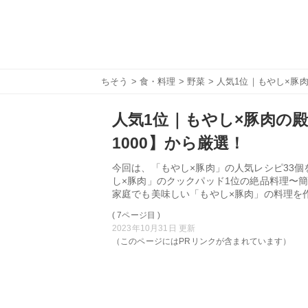
ちそう
>
食・料理
>
野菜
> 人気1位｜もやし×豚肉
人気1位｜もやし×豚肉の殿
1000】から厳選！
今回は、「もやし×豚肉」の人気レシピ33個
し×豚肉」のクックパッド1位の絶品料理〜
家庭でも美味しい「もやし×豚肉」の料理を
( 7ページ目 )
2023年10月31日 更新
（このページにはPRリンクが含まれています）