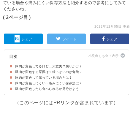
ている場合や痛みにくい保存方法も紹介するので参考にしてみて
くださいね。
( 2ページ目 )
2022年12月05日 更新
シェア
ツイート
シェア
目次
豚肉が変色してるけど…大丈夫？腐りかけ？
豚肉が変色する原因は？緑っぽいのは危険？
豚肉の購入から時間が経っている場合は要注意
豚肉が変色して腐っている場合とは？
①豚肉が緑・黄色に変色している場合
②豚肉が茶色・黒色に変色している場合
豚肉が変色しにくい・痛みにくい保存法は？
豚肉が変色したら食べられるか見分けよう
豚肉の冷蔵で保存する方法
豚肉の冷凍で保存する方法
（このページにはPRリンクが含まれています）