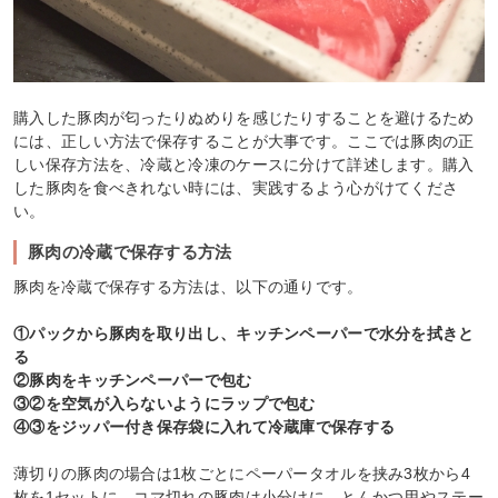
購入した豚肉が匂ったりぬめりを感じたりすることを避けるため
には、正しい方法で保存することが大事です。ここでは豚肉の正
しい保存方法を、冷蔵と冷凍のケースに分けて詳述します。購入
した豚肉を食べきれない時には、実践するよう心がけてくださ
い。
豚肉の冷蔵で保存する方法
豚肉を冷蔵で保存する方法は、以下の通りです。
①パックから豚肉を取り出し、キッチンペーパーで水分を拭きと
る
②豚肉をキッチンペーパーで包む
③②を空気が入らないようにラップで包む
④③をジッパー付き保存袋に入れて冷蔵庫で保存する
薄切りの豚肉の場合は1枚ごとにペーパータオルを挟み3枚から4
枚を1セットに、コマ切れの豚肉は小分けに、とんかつ用やステー