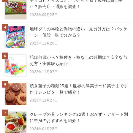
チョコビアイスはどこで売ってる？現在は販売中
止？販売店・通販を調査！
2023年09月25日
4
地球グミの本物と偽物の違い・見分け方は？パッケ
ージ・値段・味で分かる？
2023年11月28日
5
飴は何歳から？棒付き・棒なしの時期は？安全な与
え方・実体験も紹介！
2022年11月07日
6
焼き菓子の種類25選！世界の洋菓子〜和菓子まで手
作りレシピを一覧で紹介！
2023年12月27日
7
クレープの具ランキング22選！おかず・デザート別
に中身のおすすめを紹介！
2024年01月25日