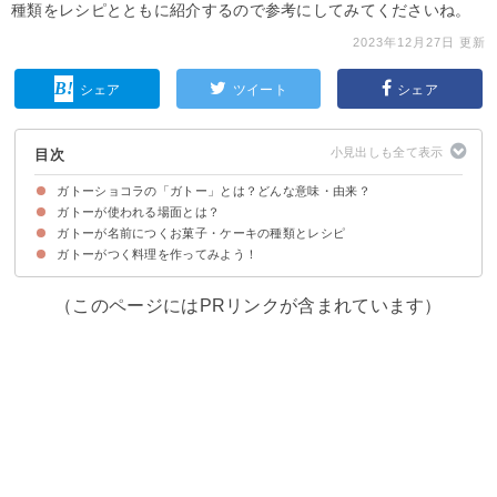
種類をレシピとともに紹介するので参考にしてみてくださいね。
2023年12月27日 更新
シェア
ツイート
シェア
目次
ガトーショコラの「ガトー」とは？どんな意味・由来？
ガトーが使われる場面とは？
ガトーはフランス語で主に「焼き菓子・ケーキ」を指す言葉
ガトーを他の言語で言い換えると？
ガトーが名前につくお菓子・ケーキの種類とレシピ
①ケーキ・お菓子の名称
②お店の名前
③お菓子以外の料理
ガトーがつく料理を作ってみよう！
①ガトーショコラ
②ガトーマロン
③ガトーバスク
④プティガトー
⑤ガトーインビジブル
（このページにはPRリンクが含まれています）