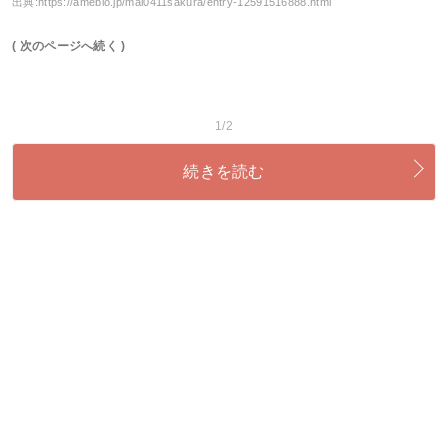
出典:
https://ameblo.jp/mai0411sakura/entry-12591516888.html
( 次のページへ続く )
1/2
続きを読む