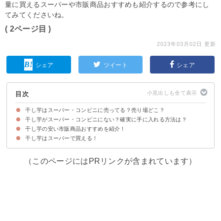
量に買えるスーパーや市販商品おすすめも紹介するので参考にし
てみてくださいね。
( 2ページ目 )
2023年03月02日 更新
シェア
ツイート
シェア
目次
干し芋はスーパー・コンビニに売ってる？売り場どこ？
干し芋がスーパー・コンビニにない？確実に手に入れる方法は？
干し芋のスーパー・コンビニでの売り場・コーナー
干し芋の販売店・取扱店の一覧
干し芋のスーパー・コンビニでの値段・価格
干し芋の安い市販商品おすすめを紹介！
よく行く店舗に電話して確認するのが確実
干し芋はカルディなどでも売られている場合がある
干し芋を通販で買うのも1つの手
干し芋はスーパーで買える！
①芋國屋 茨城県産 紅はるか 切り落とし（2,500円）
②幸田商店 お得な 茨城県産 ほしいも切甲国産（1,480円）
③ほしいも本舗 いも吉 規格外ほしいも（980円）
④はるび 干し芋（2,980円）
（このページにはPRリンクが含まれています）