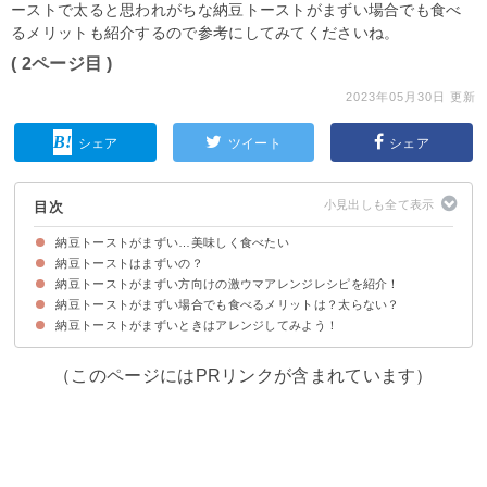
ーストで太ると思われがちな納豆トーストがまずい場合でも食べ
るメリットも紹介するので参考にしてみてくださいね。
( 2ページ目 )
2023年05月30日 更新
シェア
ツイート
シェア
目次
納豆トーストがまずい…美味しく食べたい
納豆トーストはまずいの？
納豆トーストがまずい方向けの激ウマアレンジレシピを紹介！
納豆トーストをまずいと感じる人の口コミ
一方で納豆トーストを美味しいと感じる人もいる
納豆トーストがまずい場合でも食べるメリットは？太らない？
①焼かない納豆パン
②チーズなし納豆トースト
③あとのせ納豆トースト
④塩麹キャベツと納豆の巣篭り卵トースト
⑤納豆卵ウインナートースト
納豆トーストがまずいときはアレンジしてみよう！
（このページにはPRリンクが含まれています）