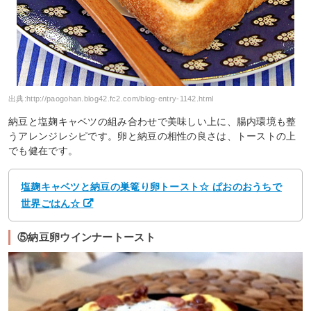
出典:
http://paogohan.blog42.fc2.com/blog-entry-1142.html
納豆と塩麹キャベツの組み合わせで美味しい上に、腸内環境も整
うアレンジレシピです。卵と納豆の相性の良さは、トーストの上
でも健在です。
塩麹キャベツと納豆の巣篭り卵トースト☆ ぱおのおうちで
世界ごはん☆
⑤納豆卵ウインナートースト