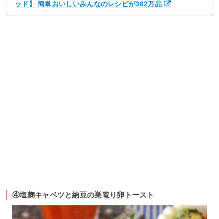
ッド】 簡単おいしいみんなのレシピが362万品
④塩麹キャベツと納豆の巣篭り卵トースト