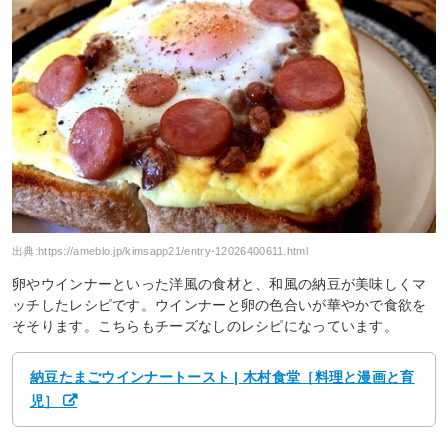
出典:
https://ameblo.jp/kimsapp21/entry-12026400611.html
卵やウインナーといった洋風の食材と、和風の納豆が美味しくマ
ッチしたレシピです。ウインナーと卵の色合いが華やかで食欲を
そそります。こちらもチーズなしのレシピになっています。
納豆たまごウインナートースト | 木村食堂［料理と漫画と育
児］