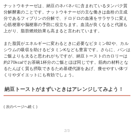
ナットウキナーゼは、納豆のネバネバに含まれているタンパク質
分解酵素のことです。ナットウキナーゼの主な働きは血栓の主成
分であるフィブリンの分解で、ドロドロの血液をサラサラに変え
心筋梗塞や脳梗塞の予防に役立ちます。血流が良くなると代謝も
上がり、脂肪燃焼効果も高まると言われています。
また脂質がエネルギーに変わるときに必要なビタミンB2や、カル
シウムの吸収を助けるビタミンKなども豊富です。さらに、パンは
ご飯よりも太ると思われがちですが、納豆トーストのカロリーは
約270kcalでお茶碗1杯分のご飯とほぼ同じです。筋肉の材料とな
るたんぱく質も摂取できるため基礎代謝をあげ、痩せやすい体づ
くりやダイエットにも有効でしょう。
納豆トーストがまずいときはアレンジしてみよう！
( 次のページへ続く )
2/3