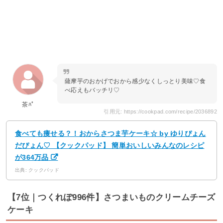
薩摩芋のおかげでおから感少なくしっとり美味♡食
べ応えもバッチリ♡
茶ﾊﾟ
引用元: https://cookpad.com/recipe/2036892
食べても痩せる？！おからさつま芋ケーキ☆ by ゆりぴょん
だぴょん♡ 【クックパッド】 簡単おいしいみんなのレシピ
が364万品
出典: クックパッド
【7位｜つくれぽ996件】さつまいものクリームチーズ
ケーキ