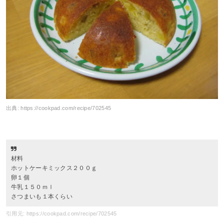
出典:
https://cookpad.com/recipe/702545
材料
ホットケーキミックス２００ｇ
卵１個
牛乳１５０ｍｌ
さつまいも１本くらい
引用元: https://cookpad.com/recipe/702545