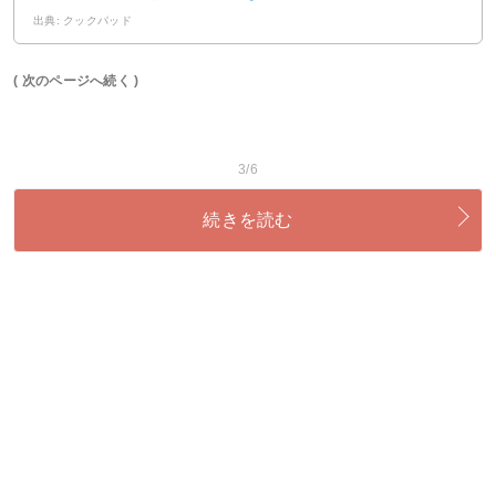
出典: クックパッド
( 次のページへ続く )
3/6
続きを読む