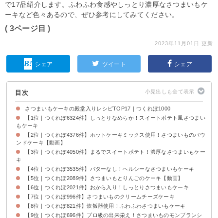
で17品紹介します。ふわふわ食感やしっとり濃厚なさつまいもケ
ーキなど色々あるので、ぜひ参考にしてみてください。
( 3ページ目 )
2023年11月01日 更新
シェア
ツイート
シェア
目次
さつまいもケーキの殿堂入りレシピTOP17｜つくれぽ1000
【1位｜つくれぽ6324件】しっとりなめらか！スイートポテト風さつまい
もケーキ
【2位｜つくれぽ4376件】ホットケーキミックス使用！さつまいものパウ
ンドケーキ【動画】
【3位｜つくれぽ4050件】まるでスイートポテト！濃厚なさつまいもケー
キ
【4位｜つくれぽ3535件】バターなし！ヘルシーなさつまいもケーキ
【5位｜つくれぽ2089件】さつまいもとりんごのケーキ【動画】
【6位｜つくれぽ2021件】おから入り！しっとりさつまいもケーキ
【7位｜つくれぽ996件】さつまいものクリームチーズケーキ
【8位｜つくれぽ821件】炊飯器使用！ふわふわさつまいもケーキ
【9位｜つくれぽ696件】プロ級の出来栄え！さつまいものモンブランシ