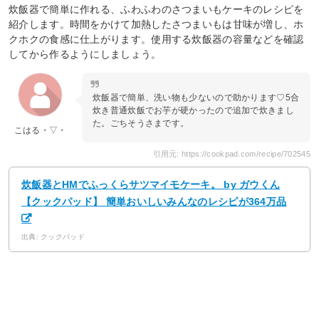
炊飯器で簡単に作れる、ふわふわのさつまいもケーキのレシピを
紹介します。時間をかけて加熱したさつまいもは甘味が増し、ホ
クホクの食感に仕上がります。使用する炊飯器の容量などを確認
してから作るようにしましょう。
炊飯器で簡単、洗い物も少ないので助かります♡5合
炊き普通炊飯でお芋が硬かったので追加で炊きまし
た。ごちそうさまです。
こはる・▽・
引用元: https://cookpad.com/recipe/702545
炊飯器とHMでふっくらサツマイモケーキ。 by ガウくん
【クックパッド】 簡単おいしいみんなのレシピが364万品
出典: クックパッド