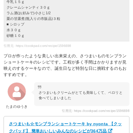
牛乳１５ｇ
クレームシャンティ３０ｇ
ラム酒(お好みで)小さじ1/2
栗の甘露煮(瓶入りの市販品)３粒
■ シロップ
水３０ｇ
砂糖１０ｇ
引用元: https://cookpad.com/recipe/1596698
プロが作ったような美しい出来栄えの、さつまいものモンブラン
ショートケーキのレシピです。工程が多く手間はかかりますが見
映えのするケーキなので、誕生日など特別な日に挑戦するのもお
すすめです。
さつまいもクリームがとても美味しくて、ペロリと
食べてしまいました
たまのゆうき
引用元: https://cookpad.com/recipe/1596698
さつまいも☆モンブランショートケーキ by nyonta 【クッ
クパッド】 簡単おいしいみんなのレシピが364万品