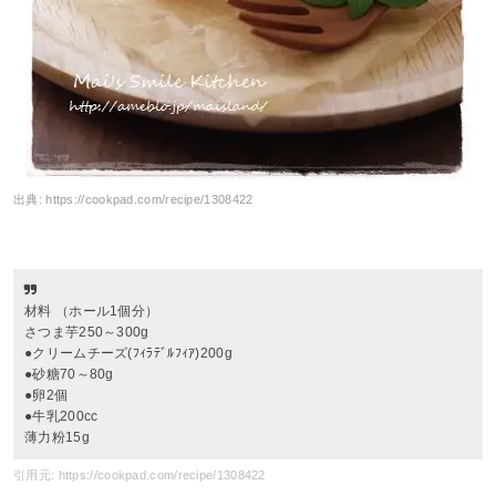
出典:
https://cookpad.com/recipe/1308422
材料 （ホール1個分）
さつま芋250～300g
●クリームチーズ(ﾌｨﾗﾃﾞﾙﾌｨｱ)200g
●砂糖70～80g
●卵2個
●牛乳200cc
薄力粉15g
引用元: https://cookpad.com/recipe/1308422