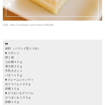
出典:
https://cookpad.com/recipe/1596698
材料 （パウンド型１つ分）
■ スポンジ
卵１個
上白糖４０ｇ
薄力粉３０ｇ
牛乳大さじ１
バター１０ｇ
■ クレームシャンティ
生クリーム１００ｇ
砂糖１０ｇ
■ さつまいもクリーム
さつまいも１００ｇ
砂糖１５ｇ