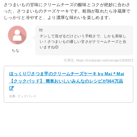
さつまいもの甘味にクリームチーズの酸味とコクが絶妙に合わさ
った、さつまいものチーズケーキです。粗熱が取れたら冷蔵庫で
しっかりと冷やすと、より濃厚な味わいを楽しめます。
チンして混ぜるだけという手軽さで、しかも美味し
い！さつまいもの優しい甘さがクリームチーズと合
いますね😊
ちな
引用元: https://cookpad.com/recipe/1308422
ほっくり♡さつま芋のクリームチーズケーキ by Mai＊Mai
【クックパッド】 簡単おいしいみんなのレシピが364万品
出典: クックパッド